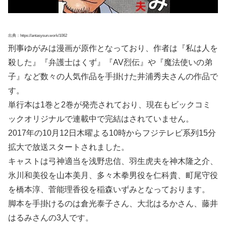
出典：https://antasysun.work/1062
刑事ゆがみは漫画が原作となっており、作者は『私は人を
殺した』『弁護士はくず』『AV烈伝』や『魔法使いの弟
子』など数々の人気作品を手掛けた井浦秀夫さんの作品で
す。
単行本は1巻と2巻が発売されており、現在もビックコミ
ックオリジナルで連載中で完結はされていません。
2017年の10月12日木曜よる10時からフジテレビ系列15分
拡大で放送スタートされました。
キャストは弓神適当を浅野忠信、羽生虎夫を神木隆之介、
氷川和美役を山本美月、多々木拳男役を仁科貴、町尾守役
を橋本淳、菅能理香役を稲森いずみとなっております。
脚本を手掛けるのは倉光泰子さん、大北はるかさん、藤井
はるみさんの3人です。