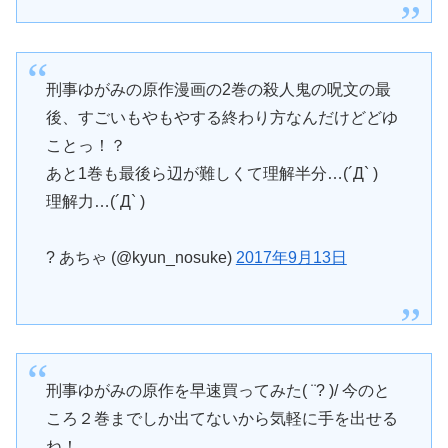
刑事ゆがみの原作漫画の2巻の殺人鬼の呪文の最
後、すごいもやもやする終わり方なんだけどどゆ
ことっ！？
あと1巻も最後ら辺が難しくて理解半分…(´Д` )
理解力…(´Д` )
? あちゃ (@kyun_nosuke)
2017年9月13日
刑事ゆがみの原作を早速買ってみた( ¨? )/ 今のと
ころ２巻までしか出てないから気軽に手を出せる
ね！