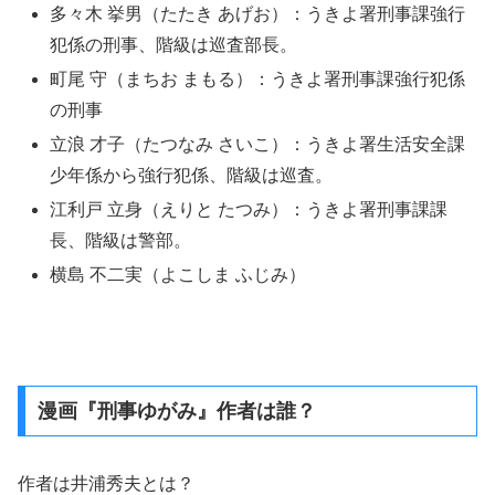
多々木 挙男（たたき あげお）：うきよ署刑事課強行
犯係の刑事、階級は巡査部長。
町尾 守（まちお まもる）：うきよ署刑事課強行犯係
の刑事
立浪 才子（たつなみ さいこ）：うきよ署生活安全課
少年係から強行犯係、階級は巡査。
江利戸 立身（えりと たつみ）：うきよ署刑事課課
長、階級は警部。
横島 不二実（よこしま ふじみ）
漫画『刑事ゆがみ』作者は誰？
作者は井浦秀夫とは？