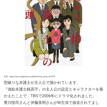
出典：https://csbs.shogakukan.co.jp/book?book_group_id=5273
型破りな弁護士が主人公で描かれています。
『強欲弁護士銭高守』の主人公の設定とキャラクターを着
かえたことで、TBSで2006年にドラマ化されました。
豊川悦司さんと伊藤英明さんがW主演で放送されてまし