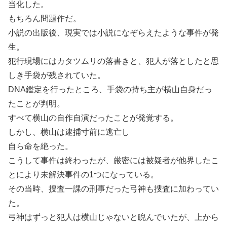
当化した。
もちろん問題作だ。
小説の出版後、現実では小説になぞらえたような事件が発
生。
犯行現場にはカタツムリの落書きと、犯人が落としたと思
しき手袋が残されていた。
DNA鑑定を行ったところ、手袋の持ち主が横山自身だっ
たことが判明。
すべて横山の自作自演だったことが発覚する。
しかし、横山は逮捕寸前に逃亡し
自ら命を絶った。
こうして事件は終わったが、厳密には被疑者が他界したこ
とにより未解決事件の1つになっている。
その当時、捜査一課の刑事だった弓神も捜査に加わってい
た。
弓神はずっと犯人は横山じゃないと睨んでいたが、上から