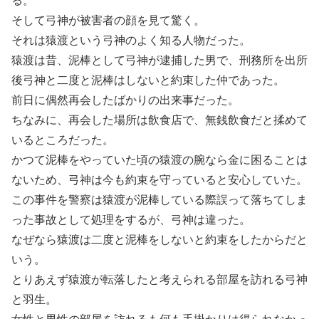
る。
そして弓神が被害者の顔を見て驚く。
それは猿渡という弓神のよく知る人物だった。
猿渡は昔、泥棒として弓神が逮捕した男で、刑務所を出所
後弓神と二度と泥棒はしないと約束した仲であった。
前日に偶然再会したばかりの出来事だった。
ちなみに、再会した場所は飲食店で、無銭飲食だと揉めて
いるところだった。
かつて泥棒をやっていた頃の猿渡の腕なら金に困ることは
ないため、弓神は今も約束を守っていると安心していた。
この事件を警察は猿渡が泥棒している際誤って落ちてしま
った事故として処理をするが、弓神は違った。
なぜなら猿渡は二度と泥棒をしないと約束をしたからだと
いう。
とりあえず猿渡が転落したと考えられる部屋を訪れる弓神
と羽生。