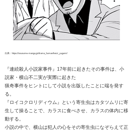
出典：https://osusume-manga.jp/drama_human/keizi_yugami/
『連続殺人小説家事件』17年前に起きたその事件は、小
説家・横山不二実が実際に起きた
猟奇事件をヒントにして小説を出版したことに端を発す
る。
『ロイコクロリディウム』という寄生虫はカタツムリに寄
生して操ることで、カラスに食べさせ、カラスの体内に移
動する。
小説の中で、横山は犯人の心をその寄生虫になぞらえて正