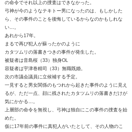
の命令でそれ以上の捜査はできなかった。
弓神が今のようなテキトー男になったのは、もしかした
ら、その事件のことを後悔しているからなのかもしれな
い…。
あれから17年。
まるで再び犯人が蘇ったかのように
カタツムリの落書きつきの事件が発生した。
被疑者は音島桜（33）独身OL
容疑者は宇津巻精司（33）無職既婚。
次の市議会議員に立候補する予定。
一見すると男女関係のもつれから起きた事件のように見え
るが、ただ一点、顔に残されたカタツムリの落書きだけが
気にかかる…。
上層部の命令を無視し、弓神は独自にこの事件の捜査を始
めた。
仮に17年前の事件に真犯人がいたとして、その人物のこ