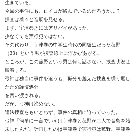
生きている。
今回の事件にも、ロイコが絡んでいるのだろうか…？
捜査は着々と進展を見せる。
まず、宇津巻きにはアリバイがあった。
少なくても実行犯ではない。
その代わり、宇津巻の中学生時代の同級生だった菰野
（33）という男が捜査線上に浮かびあがる。
ところが、この菰野という男は何も話さない。捜査状況は
膠着する。
弓神は独自に事件を追うも、職分を越えた捜査を繰り返し
たため謹慎処分
を言い渡される。
だが、弓神は諦めない。
違法捜査をもいとわず、事件の真相に迫っていった。
弓神『簡単に一言でいえば宇津巻と菰野が二人で音島を始
末したんだ。計画したのは宇津巻で実行犯は菰野。宇津巻