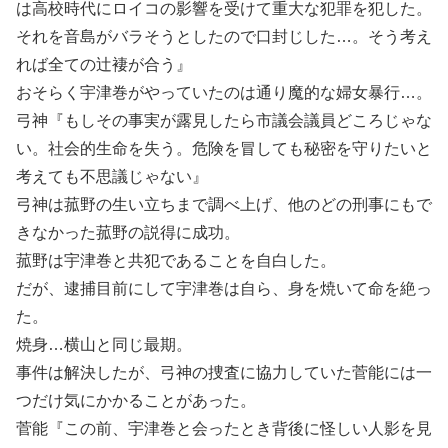
は高校時代にロイコの影響を受けて重大な犯罪を犯した。
それを音島がバラそうとしたので口封じした…。そう考え
れば全ての辻褄が合う』
おそらく宇津巻がやっていたのは通り魔的な婦女暴行…。
弓神『もしその事実が露見したら市議会議員どころじゃな
い。社会的生命を失う。危険を冒しても秘密を守りたいと
考えても不思議じゃない』
弓神は菰野の生い立ちまで調べ上げ、他のどの刑事にもで
きなかった菰野の説得に成功。
菰野は宇津巻と共犯であることを自白した。
だが、逮捕目前にして宇津巻は自ら、身を焼いて命を絶っ
た。
焼身…横山と同じ最期。
事件は解決したが、弓神の捜査に協力していた菅能には一
つだけ気にかかることがあった。
菅能『この前、宇津巻と会ったとき背後に怪しい人影を見