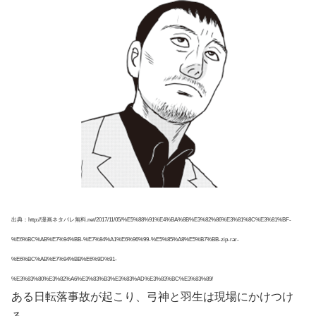
出典：http://漫画ネタバレ無料.net/2017/11/05/%E5%88%91%E4%BA%8B%E3%82%86%E3%81%8C%E3%81%BF-
%E6%BC%AB%E7%94%BB-%E7%84%A1%E6%96%99-%E5%85%A8%E5%B7%BB-zip-rar-
%E6%BC%AB%E7%94%BB%E6%9D%91-
%E3%83%80%E3%82%A6%E3%83%B3%E3%83%AD%E3%83%BC%E3%83%89/
ある日転落事故が起こり、弓神と羽生は現場にかけつけ