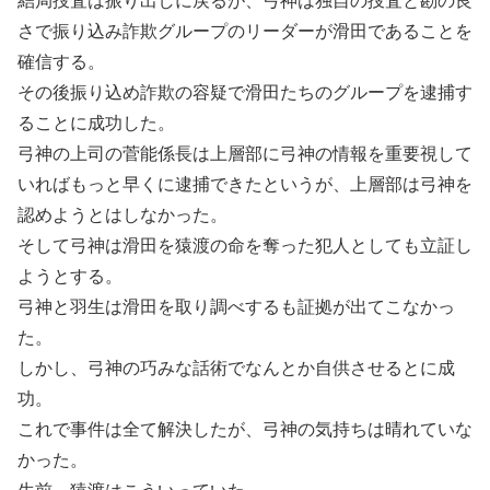
結局捜査は振り出しに戻るが、弓神は独自の捜査と勘の良
さで振り込み詐欺グループのリーダーが滑田であることを
確信する。
その後振り込め詐欺の容疑で滑田たちのグループを逮捕す
ることに成功した。
弓神の上司の菅能係長は上層部に弓神の情報を重要視して
いればもっと早くに逮捕できたというが、上層部は弓神を
認めようとはしなかった。
そして弓神は滑田を猿渡の命を奪った犯人としても立証し
ようとする。
弓神と羽生は滑田を取り調べするも証拠が出てこなかっ
た。
しかし、弓神の巧みな話術でなんとか自供させるとに成
功。
これで事件は全て解決したが、弓神の気持ちは晴れていな
かった。