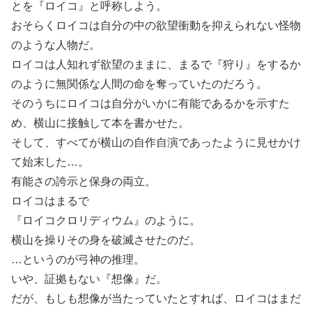
とを『ロイコ』と呼称しよう。
おそらくロイコは自分の中の欲望衝動を抑えられない怪物
のような人物だ。
ロイコは人知れず欲望のままに、まるで『狩り』をするか
のように無関係な人間の命を奪っていたのだろう。
そのうちにロイコは自分がいかに有能であるかを示すた
め、横山に接触して本を書かせた。
そして、すべてが横山の自作自演であったように見せかけ
て始末した…。
有能さの誇示と保身の両立。
ロイコはまるで
『ロイコクロリディウム』のように。
横山を操りその身を破滅させたのだ。
…というのが弓神の推理。
いや、証拠もない『想像』だ。
だが、もしも想像が当たっていたとすれば、ロイコはまだ