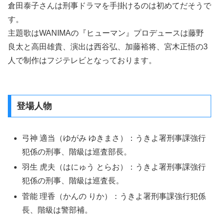
倉田泰子さんは刑事ドラマを手掛けるのは初めてだそうで
す。
主題歌はWANIMAの『ヒューマン』プロデュースは藤野
良太と高田雄貴、演出は西谷弘、加藤裕将、宮木正悟の3
人で制作はフジテレビとなっております。
登場人物
弓神 適当（ゆがみ ゆきまさ）：うきよ署刑事課強行
犯係の刑事、階級は巡査部長。
羽生 虎夫（はにゅう とらお）：うきよ署刑事課強行
犯係の刑事、階級は巡査長。
菅能 理香（かんの りか）：うきよ署刑事課強行犯係
長、階級は警部補。