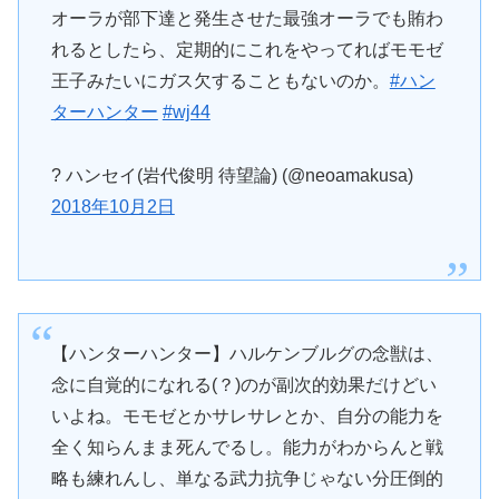
オーラが部下達と発生させた最強オーラでも賄わ
れるとしたら、定期的にこれをやってればモモゼ
王子みたいにガス欠することもないのか。
#ハン
ターハンター
#wj44
? ハンセイ(岩代俊明 待望論) (@neoamakusa)
2018年10月2日
【ハンターハンター】ハルケンブルグの念獣は、
念に自覚的になれる(？)のが副次的効果だけどい
いよね。モモゼとかサレサレとか、自分の能力を
全く知らんまま死んでるし。能力がわからんと戦
略も練れんし、単なる武力抗争じゃない分圧倒的