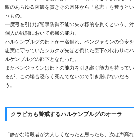
敵のあらゆる防御を貫きその肉体から「意志」を奪うとい
うもの。
一度弓を引けば迎撃防御不能の矢が標的を貫くという、対
個人の戦闘において必勝の能力。
ハルケンブルグの部下が一名倒れ、ベンジャミンの命令を
忠実に守っていたシカクが先ほど倒れた臣下の代わりにハ
ルケンブルグの部下となたった。
またベンジャミンは部下の能力を引き継ぐ能力を持ってい
るが、この場合恐らく死んでないので引き継げないだろ
う。
クラピカも警戒するハルケンブルグのオーラ
「静かな暗殺者が大人しくなったと思ったら、次は声高な