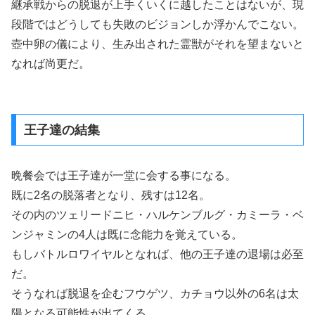
継承戦からの脱退が上手くいくに越したことはないが、現
段階ではどうしても失敗のビジョンしか浮かんでこない。
壺中卵の儀により、生み出された霊獣がそれを望まないと
なれば尚更だ。
王子達の結集
晩餐会では王子達が一堂に会する事になる。
既に2名の脱落者となり、残すは12名。
その内のツェリードニヒ・ハルケンブルグ・カミーラ・ベ
ンジャミンの4人は既に念能力を覚えている。
もしバトルロワイヤルとなれば、他の王子達の退場は必至
だ。
そうなれば脱退を企むフウゲツ、カチョウ以外の6名は太
陽となる可能性が出てくる。