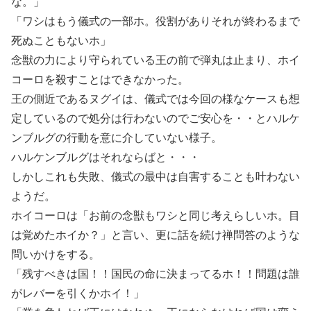
な。」
「ワシはもう儀式の一部ホ。役割がありそれが終わるまで
死ぬこともないホ」
念獣の力により守られている王の前で弾丸は止まり、ホイ
コーロを殺すことはできなかった。
王の側近であるヌグイは、儀式では今回の様なケースも想
定しているので処分は行わないのでご安心を・・とハルケ
ンブルグの行動を意に介していない様子。
ハルケンブルグはそれならばと・・・
しかしこれも失敗、儀式の最中は自害することも叶わない
ようだ。
ホイコーロは「お前の念獣もワシと同じ考えらしいホ。目
は覚めたホイか？」と言い、更に話を続け禅問答のような
問いかけをする。
「残すべきは国！！国民の命に決まってるホ！！問題は誰
がレバーを引くかホイ！」