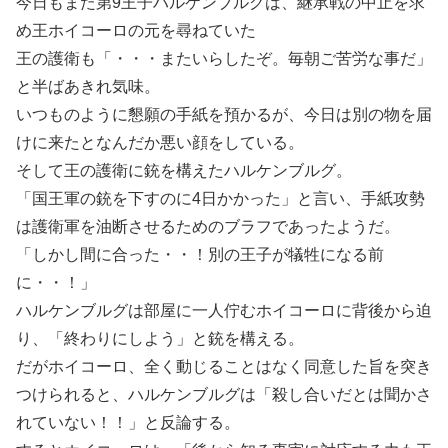
今日もまた第9王子ハルケンブルグは、継承戦の中止を求
め王ホイコーロの元を尋ねていた
王の護衛も「・・・またいらしたぞ。毎朝ご苦労な事だ」
と半ばあきれ気味。
いつものように懇願の手紙を預かるが、今日は別の物を届
けに来たとなんだか悪い顔をしている。
そして王の護衛に銃を構えたハルケンブルグ。
「国王軍の銃を下すのに4日かかった」と言い、手紙攻勢
は護衛軍を油断させるためのブラフであったようだ。
「しかし間に合った・・！別の王子が犠牲になる前
に・・！」
ハルケンブルグは部屋に一人佇むホイコーロに背後から迫
り、「終わりにしよう」と銃を構える。
だがホイコーロ、全く動じることはなく同意した旨を突き
つけられると、ハルケンブルグは「殺し合いだとは聞かさ
れていない！！」と反論する。