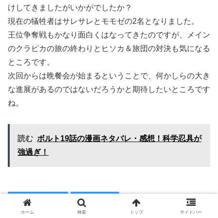
けしてきましたがいかがでしたか？
現在の犠牲者はサレサレとモモゼの2名となりました。
王位争奪戦もかなり面白くはなってきたのですが、メイン
のクラピカの旅の終わりとヒソカ＆旅団の対決も気になる
ところです。
次回からは晩餐会が始まるということで、何かしらの大き
な進展があるのではないだろうかと期待したいところです
ね。
読む
ボルト19話の漫画ネタバレ・感想！科学忍具が
強過ぎ！
ハンターハンター
少年ジャンプ
ホーム
検索
トップ
サイドバー