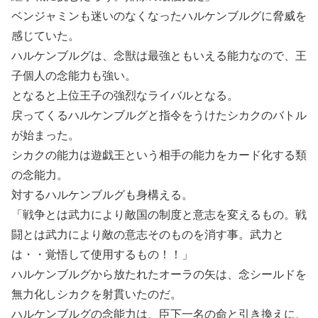
ベンジャミンも迷いのなくなったハルケンブルグに脅威を
感じていた。
ハルケンブルグは、念獣は最強ともいえる能力なので、王
子個人の念能力も強い。
となると上位王子の強烈なライバルとなる。
戻ってくるハルケンブルグと指令をうけたシカクのバトル
が始まった。
シカクの能力は遊戯王という相手の能力をカード化する類
の念能力。
対するハルケンブルグも身構える。
「戦争とは武力により敵国の制度と意志を変えるもの。戦
闘とは武力により敵の意志そのものを消す事。武力と
は・・覚悟して使用するもの！！」
ハルケンブルグから放たれたオーラの矢は、念シールドを
無力化しシカクを射貫いたのだ。
ハルケンブルグの念能力は、臣下一名の命と引き換えに、