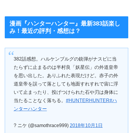
漫画『ハンターハンター』最新383話楽し
み！最近の評判・感想は？
382話感想。ハルケンブルグの銃弾がナスビに当
たらずに止まるのは半村良「妖星伝」の外道皇帝
を思い出した。ありふれた表現だけど。赤子の外
道皇帝を誤って落としても地面すれすれで宙に浮
いて止まったり、投げつけられた石や刃は身体に
当たることなく落ちる。
#HUNTERHUNTER
#ハ
ンターハンター
? ニケ (@samothrace999)
2018年10月1日