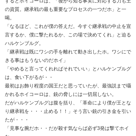
するとホイコーロは、「後から知る事実に対応する力も王
の資質。継承戦の最も重要なプロセスの一つだホ」と一
喝。
「なるほど、これが僕の答えだ。今すぐ継承戦の中止を宣
言するか、僕に撃たれるか、この場で決めてくれ」と迫る
ハルケンブルグ。
「継承戦は既にワシの手を離れて動き出したホ。ワシにで
きる事はもうないのだホイ」
「やめると言ってくれればそれでいい」とハルケンブルグ
は、食い下がるが・・
最初はお飾り程度の国王だと思っていたが、最強説まで囁
かれるホイコーロは、銃の脅しには一切屈しない。
だがハルケンブルグは腹を括り、「革命により僕が王とな
り継承戦を・・・止める！！」そう言い銃の引き金を引い
たが・・・
「見事な腕だホ・・だが殺す気ならば必ず3発は撃てホイ