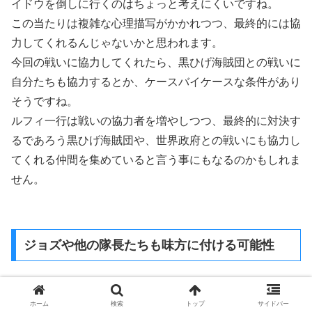
イドウを倒しに行くのはちょっと考えにくいですね。
この当たりは複雑な心理描写がかかれつつ、最終的には協
力してくれるんじゃないかと思われます。
今回の戦いに協力してくれたら、黒ひげ海賊団との戦いに
自分たちも協力するとか、ケースバイケースな条件があり
そうですね。
ルフィ一行は戦いの協力者を増やしつつ、最終的に対決す
るであろう黒ひげ海賊団や、世界政府との戦いにも協力し
てくれる仲間を集めていると言う事にもなるのかもしれま
せん。
ジョズや他の隊長たちも味方に付ける可能性
ホーム
検索
トップ
サイドバー
状況的にも、青雉がその後に吐血していることか