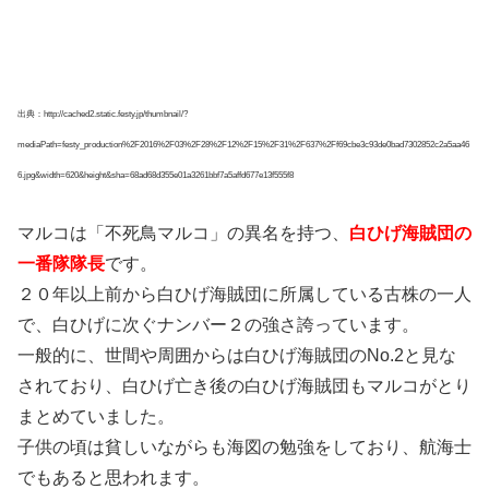
出典：http://cached2.static.festy.jp/thumbnail/?
mediaPath=festy_production%2F2016%2F03%2F28%2F12%2F15%2F31%2F637%2Ff69cbe3c93de0bad7302852c2a5aa46
6.jpg&width=620&height&sha=68ad68d355e01a3261bbf7a5affd677e13f555f8
マルコは「不死鳥マルコ」の異名を持つ、
白ひげ海賊団の
一番隊隊長
です。
２０年以上前から白ひげ海賊団に所属している古株の一人
で、白ひげに次ぐナンバー２の強さ誇っています。
一般的に、世間や周囲からは白ひげ海賊団のNo.2と見な
されており、白ひげ亡き後の白ひげ海賊団もマルコがとり
まとめていました。
子供の頃は貧しいながらも海図の勉強をしており、航海士
でもあると思われます。