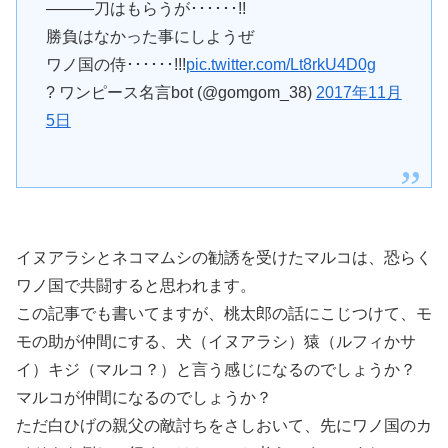
―――刀はもらうが･･････!!
勝負はなかった事にしようぜ
ワノ国の侍･･････!!!
pic.twitter.com/Lt8rkU4D0g
? ワンピース名言bot (@gomgom_38)
2017年11月
5日
イヌアラシとネコマムシの勧誘を受けたマルコは、恐らく
ワノ国で共闘すると思われます。
この記事でも書いてますが、桃太郎の話にこじつけて、モ
モの助が仲間にする、犬（イヌアラシ）猿（ルフィかサ
イ）キジ（マルコ？）と言う感じになるのでしょうか？
マルコが仲間になるのでしょうか？
ただ白ひげの親父の敵討ちをさしおいて、先にワノ国のカ