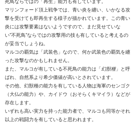
死鳥ならではの「再生」能力も有しています。
マリンフォード頂上戦争では、青い炎を纏い、いかなる攻
撃を受けても即再生する様子が描かれています。この青い
炎には攻撃要素はないようですので、まだ見せていな
い”不死鳥”ならではの攻撃用の技も有していると考えるの
が妥当でしょうね。
マルコの覇気は「武装色」なので、何か武装色の覇気を纏
った攻撃なのかもしれません。
また、マルコが有している不死鳥の能力は「
幻獣種
」と呼
ばれ、自然系より希少価値が高いとされています。
その他、幻獣種の能力を有している人物は海軍のセンゴク
（大仏の能力）や、カイドウ（おそらくキマイラ）などが
存在します。
いずれも高い実力を持った能力者で、マルコも同等かそれ
以上の戦闘力を有していると思われます。