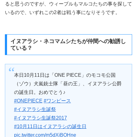
ると思うのですが、ウィーブルもマルコたちの事を探して
いるので、いずれこの2者は戦う事になりそうです。
イヌアラシ・ネコマムシたちが仲間への勧誘し
ている？
本日10月11日は「ONE PIECE」のモコモ公国
（ゾウ）犬嵐銃士隊「昼の王」、イヌアラシ公爵
の誕生日。おめでとう♪
#ONEPIECE
#ワンピース
#イヌアラシ生誕祭
#イヌアラシ生誕祭2017
#10月11日はイヌアラシの誕生日
pic.twitter.com/m5dXiBOHne