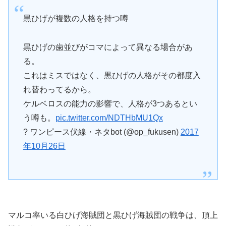
黒ひげが複数の人格を持つ噂
黒ひげの歯並びがコマによって異なる場合があ
る。
これはミスではなく、黒ひげの人格がその都度入
れ替わってるから。
ケルベロスの能力の影響で、人格が3つあるとい
う噂も。
pic.twitter.com/NDTHbMU1Qx
? ワンピース伏線・ネタbot (@op_fukusen)
2017
年10月26日
マルコ率いる白ひげ海賊団と黒ひげ海賊団の戦争は、頂上