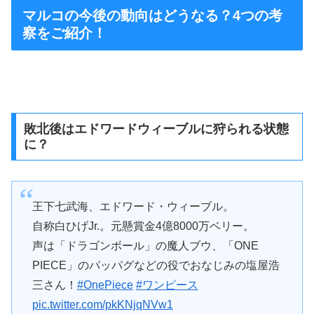
マルコの今後の動向はどうなる？4つの考
察をご紹介！
敗北後はエドワードウィーブルに狩られる状態
に？
王下七武海、エドワード・ウィーブル。
自称白ひげJr.。元懸賞金4億8000万ベリー。
声は「ドラゴンボール」の魔人ブウ、「ONE
PIECE」のパッパグなどの役でおなじみの塩屋浩
三さん！
#OnePiece
#ワンピース
pic.twitter.com/pkKNjqNVw1