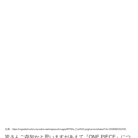
出典：https://vignette3.wikia.nocookie.net/onepiece/images/f/f7/We_Can%21.png/revision/latest?cb=20160822112152
皆さんご存知かと思いますがあえて『ONE PIECE』につ