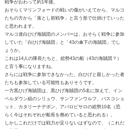
戦争がおわって約1年後。
おそらくマリンフォードの戦いの傷がいえてから、マルコ
たちの方から「落とし前戦争」と言う形で仕掛けていった
と思われます。
マルコ達白ひげ海賊団のメンバーは、おそらく戦争に参加
していた「白ひげ海賊団」と「43の傘下の海賊団」でし
ょうか。
これは14人の隊長たちと、総勢43の船（43の海賊団？）
と言う事になりますね。
さらには戦争に参加できなかった、白ひげと親しかった者
たちも参加している可能性もありそうです。
一方黒ひげ海賊団は、黒ひげ海賊団の5名に加えて、イン
ペルダウン組のシリュウ、サンファンウルフ、バスコショ
ット、カタリーナデボン、アバロピサロの総勢10名（恐
らく今はそれぞれが船長を務めていると思われる）。
しかしこれだけでは戦力が足りないはずなので、（これだ