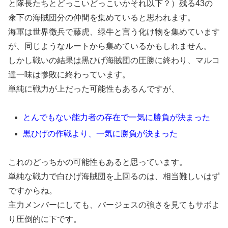
と隊長たちとどっこいどっこいかそれ以下？）残る43の
傘下の海賊団分の仲間を集めていると思われます。
海軍は世界徴兵で藤虎、緑牛と言う化け物を集めています
が、同じようなルートから集めているかもしれません。
しかし戦いの結果は黒ひげ海賊団の圧勝に終わり、マルコ
達一味は惨敗に終わっています。
単純に戦力が上だった可能性もあるんですが、
とんでもない能力者の存在で一気に勝負が決まった
黒ひげの作戦より、一気に勝負が決まった
これのどっちかの可能性もあると思っています。
単純な戦力で白ひげ海賊団を上回るのは、相当難しいはず
ですからね。
主力メンバーにしても、バージェスの強さを見てもサボよ
り圧倒的に下です。