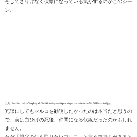
そしてさりげなく伏線になっている気がするのがこのシー
ン、
出典：http://xn--zckm5bnq2mpa6a1fz490bkx4ayzmvi9g.com/wp-content/uploads/2016/03/maruko4.jpg
冗談にしてもマルコを勧誘したかったのは本当だと思うの
で、実は白ひげの死後、仲間になる伏線だったのかもしれ
ません。
ただ「親父の仇を取りたいマルコ」と言う気持ちがあると