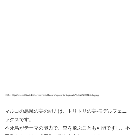
出典：http://xn--pck6bvfc1831chmqv1z5x8b.com/wp-content/uploads/2014/09/16918045.jpeg
マルコの悪魔の実の能力は、トリトリの実-モデルフェニ
ックスです。
不死鳥がテーマの能力で、空を飛ぶことも可能ですし、不