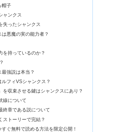
ら帽子
シャンクス
を失ったシャンクス
スは悪魔の実の能力者？
力を持っているのか？
？
ス最強説は本当？
はルフィVSシャンクス？
』を収束させる鍵はシャンクスにあり？
伏線について
最終章である説について
くストーリーで完結？
今すぐ無料で読める方法を限定公開！