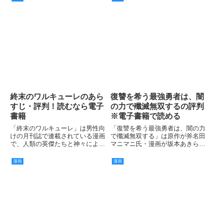
終末のワルキューレのあら
復讐を希う最強勇者は、闇
すじ・評判！読むなら電子
の力で殲滅無双するの評判
書籍
※電子書籍で読める
「終末のワルキューレ」は男性向
「復讐を希う最強勇者は、闇の力
けの月刊誌で連載されている漫画
で殲滅無双する」は原作が斧名田
で、人類の英傑たちと神々による
マニマニ氏・漫画が坂本あきら氏
バトルの様子が描かれています。
のコミックで、電子書籍でコンテ
ンツを楽しむことができます。
漫画
漫画