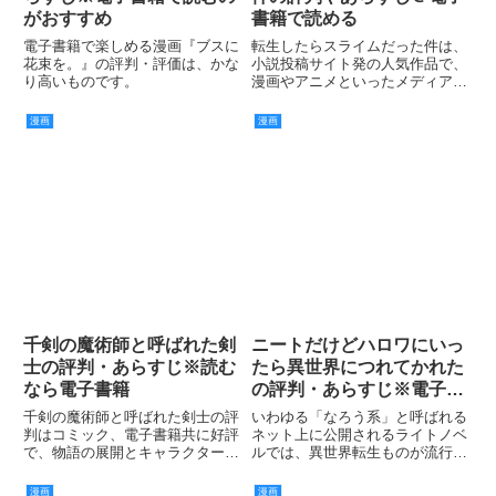
がおすすめ
書籍で読める
電子書籍で楽しめる漫画『ブスに
転生したらスライムだった件は、
花束を。』の評判・評価は、かな
小説投稿サイト発の人気作品で、
り高いものです。
漫画やアニメといったメディアミ
ックスが積極的に行われているこ
とからも人気の高さが窺えます。
漫画
漫画
千剣の魔術師と呼ばれた剣
ニートだけどハロワにいっ
士の評判・あらすじ※読む
たら異世界につれてかれた
なら電子書籍
の評判・あらすじ※電子書
籍
千剣の魔術師と呼ばれた剣士の評
いわゆる「なろう系」と呼ばれる
判はコミック、電子書籍共に好評
ネット上に公開されるライトノベ
で、物語の展開とキャラクター共
ルでは、異世界転生ものが流行っ
に評価が高いです。
ています。
漫画
漫画