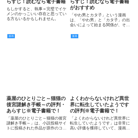
らすじ！読むなら電子書籍
らすじ！読むなら電子書籍
がおすすめ
もしかすると、執事＝完璧でイケ
メンのかっこいい存在と思ってい
「やわ男とカタ子」という漫画
る方もいるかもしれません。
は、「やわ男」と「カタ子」の出
会いによって始まる関係が、その
先ではどうなっていくのか？とい
うことが気になるストーリーにな
漫画
漫画
っています。
薬屋のひとりごと～猫猫の
よくわからないけれど異世
後宮謎解き手帳～の評判・
界に転生していたようです
あらすじ※電子書籍で！
の評判※電子書籍で！
「薬屋のひとりごと～猫猫の後宮
「よくわからないけれど異世界に
謎解き手帳～」は、小説投稿サイ
転生していたようです」は非常に
トに投稿された作品が原作のコミ
高い評価を獲得していて、漫画好
ックです。
きからの評判はかなり良いです。