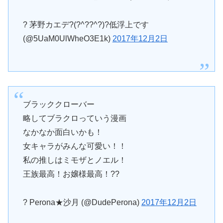
? 茅野カエデ?(?^??^?)?低浮上です
(@5UaM0UlWheO3E1k)
2017年12月2日
ブラッククローバー
略してブラクロっていう漫画
なかなか面白いかも！
女キャラがみんな可愛い！！
私の推しはミモザとノエル！
王族最高！お嬢様最高！??
? Perona★沙月 (@DudePerona)
2017年12月2日