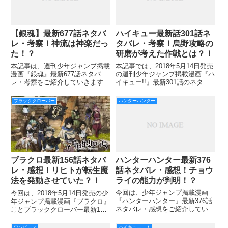
【銀魂】最新677話ネタバ
ハイキュー最新話301話ネ
レ・考察！神流は神楽だっ
タバレ・考察！烏野攻略の
た！？
研磨が考えた作戦とは？！
本記事は、週刊少年ジャンプ掲載
本記事では、2018年5月14日発売
漫画『銀魂』最新677話ネタバ
の週刊少年ジャンプ掲載漫画『ハ
レ・考察をご紹介していきます。
イキュー!!』最新301話のネタバ
前回676話では、沖田が銀さんを
レ・考察をお届けしていきます！
探していることが判明しました
前回の300話では、日向との連携
ブラッククローバー
ハンターハンター
ね。 いったい、沖田が狙う本命
で速攻を決めた影山。 その後も
の相手とは誰なのでしょう。 ラ
流れを崩すまいと、日向との連携
ストには高杉と神楽も登場しま
にも熱が入ります
ハンターハンター最新376
ブラクロ最新156話ネタバ
話ネタバレ・感想！チョウ
レ・感想！リヒトが転生魔
ライの能力が判明！？
法を発動させていた？！
今回は、少年ジャンプ掲載漫画
今回は、2018年5月14日発売の少
『ハンターハンター』最新376話
年ジャンプ掲載漫画『ブラクロ』
ネタバレ・感想をご紹介していき
ことブラッククローバー最新156
ます。 前回の375話で、ビスケの
話ネタバレ・感想をご紹介してい
本当の姿が久しぶりに登場しまし
きます。 前回155話では、リヒト
ワンピース
ハイキュー！！