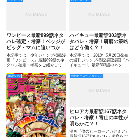
た。 ビスケの本当の姿が見れた
の転生魔法に屈さずに「意識を保
のは、これで3回目ですかね！ グ
つこと」に成功したユノ＆アスタ
リードアイランド編とキメ
の戦いが描かれてい
ワンピース最新899話ネタ
ハイキュー最新話303話ネ
バレ確定・考察！ベッジが
タバレ・考察！研磨の策略
ビッグ・マムに追いつかれ
はどう働く？！
る！？
本記事では、少年ジャンプ掲載漫
本記事では、2018年5月28日発売
画『ワンピース』最新899話のネ
の週刊ジャンプ掲載漫画漫画『ハ
タバレ確定・考察をご紹介してい
イキュー!!』最新303話のネタバ
きます。 898話では、ジェルマの
レ・考察をお届けしていきます！
大暴れで形勢が一気に逆転する運
前回の302話では、日向と影山の
BORUTO
僕のヒーロー アカデミア
びになりました。 彼らの強さは
活躍で、一進一退の攻防戦を繰り
噂通りのもので順調にカカオ島を
広げる烏野VS音駒！！ 勝敗はと
制圧していきます。 ジェ
うとうデュース
ヒロアカ最新話167話ネタ
バレ・考察！青山の本性が
明らかに？！
漫画『僕のヒーローアカデミア』
最新話167話ネタバレ・考察をご