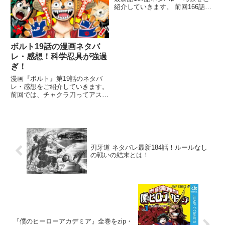
紹介していきます。 前回166話で
は、仮免許試験の講習で再登場し
たケミィですが、おそろしくアホ
なことが判明してしまいました。
そして、ケミィの個性と本名が判
ボルト19話の漫画ネタバ
明しましたね。 何より
レ・感想！科学忍具が強過
ぎ！
漫画『ボルト』第19話のネタバ
レ・感想をご紹介していきます。
前回では、チャクラ刀ってアスマ
のみたい感じかと思ったら、ライ
トセーバーみたいでしたね！笑
また、委員長がまさかここで出て
くるとは驚きましたね！ なんだ
か嬉しくなっちゃいました！笑
刃牙道 ネタバレ最新184話！ルールなし
の戦いの結末とは！
『僕のヒーローアカデミア』全巻をzip・