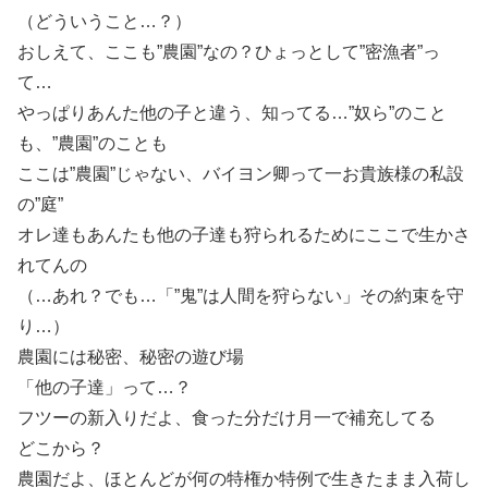
（どういうこと…？）
おしえて、ここも”農園”なの？ひょっとして”密漁者”っ
て…
やっぱりあんた他の子と違う、知ってる…”奴ら”のこと
も、”農園”のことも
ここは”農園”じゃない、バイヨン卿って一お貴族様の私設
の”庭”
オレ達もあんたも他の子達も狩られるためにここで生かさ
れてんの
（…あれ？でも…「”鬼”は人間を狩らない」その約束を守
り…）
農園には秘密、秘密の遊び場
「他の子達」って…？
フツーの新入りだよ、食った分だけ月一で補充してる
どこから？
農園だよ、ほとんどが何の特権か特例で生きたまま入荷し