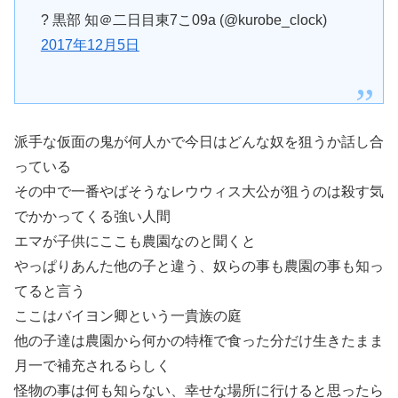
? 黒部 知＠二日目東7こ09a (@kurobe_clock)
2017年12月5日
派手な仮面の鬼が何人かで今日はどんな奴を狙うか話し合
っている
その中で一番やばそうなレウウィス大公が狙うのは殺す気
でかかってくる強い人間
エマが子供にここも農園なのと聞くと
やっぱりあんた他の子と違う、奴らの事も農園の事も知っ
てると言う
ここはバイヨン卿という一貴族の庭
他の子達は農園から何かの特権で食った分だけ生きたまま
月一で補充されるらしく
怪物の事は何も知らない、幸せな場所に行けると思ったら