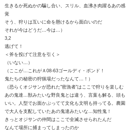
生きるか死ぬかの騙し合い、スリル、血沸き肉躍るあの感
覚
そう、狩りは互いに命を懸けるから面白いのだ
それが今はどうだ…今は…）
3,2
逃げて！
＜斧を投げて注意を引く＞
（いない…）
（ここが…これがＡ08-63ゴールディ・ポンド！
鬼たちの秘密の狩猟場だったなんて…！）
（恐らくオジサンが恐れた”密漁者”はここで狩りを楽しむ
あの鬼達…獣みたいな野良鬼とは違う、言葉も解る、頭も
いい。人型でお面かぶってて文化も文明も持ってる。農園
で大人を支配していたあの鬼達みたいな…知性鬼！
きっとオジサンの仲間はここで全滅させられたんだ
なんて場所に捕まってしまったのか