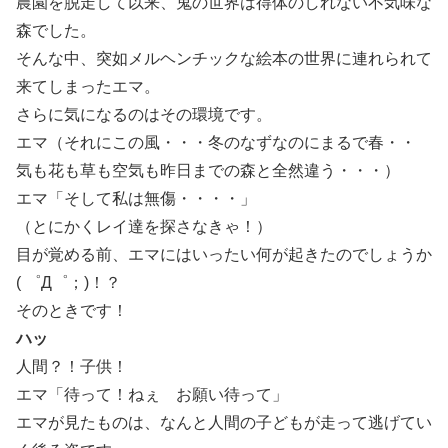
農園を脱走して以来、鬼の世界は得体のしれない不気味な
森でした。
そんな中、突如メルヘンチックな絵本の世界に連れられて
来てしまったエマ。
さらに気になるのはその環境です。
エマ（それにこの風・・・冬のなずなのにまるで春・・
気も花も草も空気も昨日までの森と全然違う・・・）
エマ「そして私は無傷・・・・」
（とにかくレイ達を探さなきゃ！）
目が覚める前、エマにはいったい何が起きたのでしょうか
( ゜Д゜；)！？
そのときです！
ハッ
人間？！子供！
エマ「待って！ねぇ お願い待って」
エマが見たものは、なんと人間の子どもが走って逃げてい