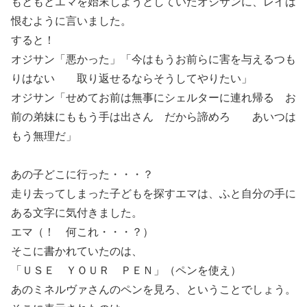
もともとエマを始末しようとしていたオジサンに、レイは
恨むように言いました。
すると！
オジサン「悪かった」「今はもうお前らに害を与えるつも
りはない 取り返せるならそうしてやりたい」
オジサン「せめてお前は無事にシェルターに連れ帰る お
前の弟妹にももう手は出さん だから諦めろ あいつは
もう無理だ」
あの子どこに行った・・・？
走り去ってしまった子どもを探すエマは、ふと自分の手に
ある文字に気付きました。
エマ（！ 何これ・・・？）
そこに書かれていたのは、
「ＵＳＥ ＹＯＵＲ ＰＥＮ」（ペンを使え）
あのミネルヴァさんのペンを見ろ、ということでしょう。