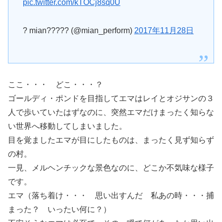
pic.twitter.com/kTOCj8sq0U
? mian????? (@mian_perform)
2017年11月28日
ここ・・・ どこ・・・？
ゴールディ・ポンドを目指してエマはレイとオジサンの３
人で歩いていたはずなのに、突然エマだけまったく知らな
い世界へ移動してしまいました。
目を覚ましたエマが目にしたものは、まったく見ず知らず
の村。
一見、メルヘンチックな景色なのに、どこか不気味な様子
です。
エマ（落ち着け・・・ 思い出すんだ 私あの時・・・捕
まった？ いったい何に？）