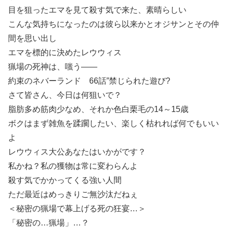
目を狙ったエマを見て殺す気で来た、素晴らしい
こんな気持ちになったのは彼ら以来かとオジサンとその仲
間を思い出し
エマを標的に決めたレウウィス
猟場の死神は、嗤う――
約束のネバーランド 66話”禁じられた遊び?
さて皆さん、今日は何狙いで？
脂肪多め筋肉少なめ、それか色白栗毛の14～15歳
ボクはまず雑魚を蹂躙したい、楽しく枯れれば何でもいい
よ
レウウィス大公あなたはいかがです？
私かね？私の獲物は常に変わらんよ
殺す気でかかってくる強い人間
ただ最近はめっきりご無沙汰だねぇ
＜秘密の猟場で幕上げる死の狂宴…＞
「秘密の…猟場」…？