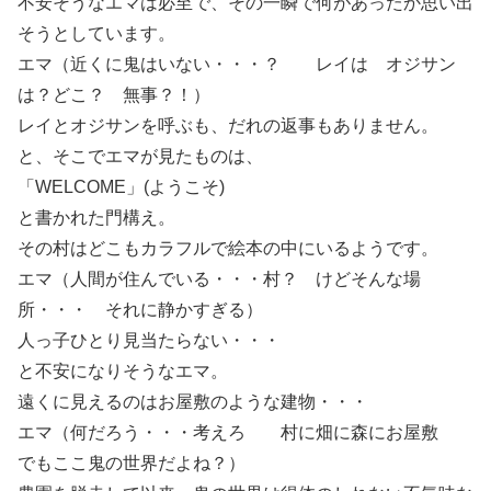
不安そうなエマは必至で、その一瞬で何があったか思い出
そうとしています。
エマ（近くに鬼はいない・・・？ レイは オジサン
は？どこ？ 無事？！）
レイとオジサンを呼ぶも、だれの返事もありません。
と、そこでエマが見たものは、
「WELCOME」(ようこそ)
と書かれた門構え。
その村はどこもカラフルで絵本の中にいるようです。
エマ（人間が住んでいる・・・村？ けどそんな場
所・・・ それに静かすぎる）
人っ子ひとり見当たらない・・・
と不安になりそうなエマ。
遠くに見えるのはお屋敷のような建物・・・
エマ（何だろう・・・考えろ 村に畑に森にお屋敷
でもここ鬼の世界だよね？）