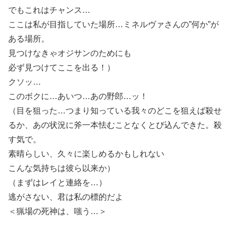
でもこれはチャンス…
ここは私が目指していた場所…ミネルヴァさんの”何か”が
ある場所。
見つけなきゃオジサンのためにも
必ず見つけてここを出る！）
クソッ…
このボクに…あいつ…あの野郎…ッ！
（目を狙った…つまり知っている我々のどこを狙えば殺せ
るか、あの状況に斧一本怯むことなくとび込んできた。殺
す気で。
素晴らしい、久々に楽しめるかもしれない
こんな気持ちは彼ら以来か）
（まずはレイと連絡を…）
逃がさない、君は私の標的だよ
＜猟場の死神は、嗤う…＞