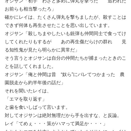
オジサン「初手 わざと多めに弾丸を撃った 追われた
お前らも相当撃ったろ」
確かにレイは、たくさん弾丸を撃ちましたが、殺すことは
できず何体も再生させたことを思い出しています。
オジサン「殺しちまやしたいも銃弾も仲間同士で食ってけ
してくれたりもするが あの再生傷だらけの群れ 見
る知性鬼が見たら明らかに異常だ」
そう言うとオジサンは自分の仲間たちが捕まったときのこ
とを話してくれました。
オジサン「俺と仲間は昔 “奴ら”にバレてつかまった 農
園脱走から約半年後の話だ」
それを聞いたレイは、
「エマを取り返す」
と歯を食いしばって言います。
対してオジサンは絶対無理だから手を出すな、と反論。
レイ「てめぇ・・・策がハマって満足か・・・」