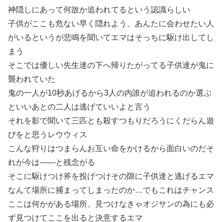
神隠しにあって何故か追われてるという認識らしい
子供がここも危ない早く隠れよう、あんたに会わせたい人
がいるというが悲鳴を聞いてエマはそっちに駆け出してし
まう
そこでは優しい先生達の下へ帰りたがってる子供達が鬼に
襲われていた
鬼の一人が10秒あげるから3人の内誰が追われるのか選ぶ
といいあとの二人は逃げていいよと言う
それを影で聞いて三匹とも殺すつもりだろうにくだらん遊
びをと思うレウウィス
こんな狩りはつまらんお互い命をかけるから面白いのだそ
れが今は――と残念がる
そこに駆けつけ斧を投げつけその隙に子供達と逃げるエマ
なんて場所に捕まってしまったのか…でもこれはチャンス
ここは何かがある場所、見つけなきゃオジサンの為にも必
ず見つけてここを出ると決意するエマ