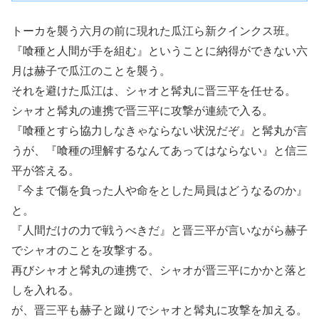
トーカを襲う六月の前に現れた瓜江ら新クインクス班。
『喰種と人間が手を組む』ということに納得ができない六
月は赫子で瓜江のことを襲う。
それを避けた瓜江は、シャオと髯丸に晋三平を任せる。
シャオと髯丸の連携で晋三平に攻撃が連続で入る。
『喰種とすら協力しなきゃならない状況だぞ』と髯丸が言
うが、『喰種の理解するなんてあってはならない』と信三
平が答える。
『今まで傷を負った人や命をとした局員はどうなるのか』
と。
『人間だけの力で戦うべきだ』と晋三平が言いながら赫子
でシャオのことを攻撃する。
再びシャオと髯丸の連携で、シャオが晋三平にかかと落と
しを入れる。
が、晋三平も赫子と蹴りでシャオと髯丸に攻撃を加える。