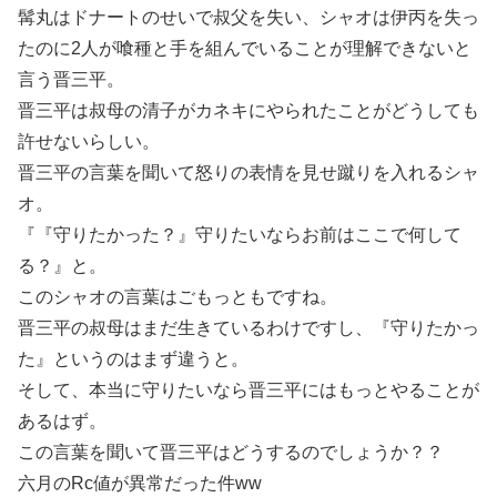
髯丸はドナートのせいで叔父を失い、シャオは伊丙を失っ
たのに2人が喰種と手を組んでいることが理解できないと
言う晋三平。
晋三平は叔母の清子がカネキにやられたことがどうしても
許せないらしい。
晋三平の言葉を聞いて怒りの表情を見せ蹴りを入れるシャ
オ。
『『守りたかった？』守りたいならお前はここで何して
る？』と。
このシャオの言葉はごもっともですね。
晋三平の叔母はまだ生きているわけですし、『守りたかっ
た』というのはまず違うと。
そして、本当に守りたいなら晋三平にはもっとやることが
あるはず。
この言葉を聞いて晋三平はどうするのでしょうか？？
六月のRc値が異常だった件ww