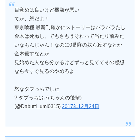
目覚めは良いけど機嫌が悪い
てか、怒だよ！
東京喰種 最新刊確かにストーリーはバラバラだし
金木は死ぬし、でもさもうそれって当たり前みた
いなもんじゃん！なのに0番隊の奴ら殺すなとか
金木殺すなとか
見始めた人なら分かるけどずっと見ててその感想
なら今すぐ見るのやめろよ
怒なダブっちでした
? ダブっち(ふうちゃんの後輩)
(@Dabutti_umi0315)
2017年12月24日