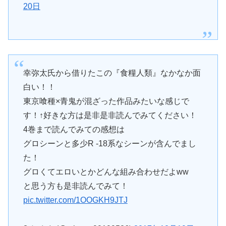
20日
幸弥太氏から借りたこの『食糧人類』なかなか面
白い！！
東京喰種×青鬼が混ざった作品みたいな感じで
す！↑好きな方は是非是非読んでみてください！
4巻まで読んでみての感想は
グロシーンと多少R -18系なシーンが含んでまし
た！
グロくてエロいとかどんな組み合わせだよww
と思う方も是非読んでみて！
pic.twitter.com/1OOGKH9JTJ