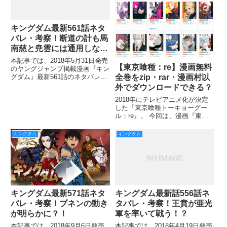
キングダム最新561話ネタ
バレ・考察！断道の計も馬
南慈と尭雲には通用しな
い？！
本記事では、2018年5月31日発売
【東京喰種：re】漫画無料
のヤングジャンプ掲載漫画『キン
全巻をzip・rar・漫画村以
グダム』最新561話のネタバレ・
考察をご紹介していきます。 信
外でダウンロードできる？
は劣勢も復讐心も吹き飛ばす、迷
2018年にテレビアニメ化が決定
いなき一閃で岳嬰を沈めました。
した『東京喰種トーキョーグー
窮地の９日目にして、大きな一矢
ル：re』。 今回は、漫画『東京
を報いることが出来ま
喰種トーキョーグール：re』全巻
をzip・rar・漫画村で無料ダウン
キングダム
キングダム
ロードするより、全巻を安全・確
実に読めるお得情報を限定公開し
ていきます。 本作で
キングダム最新話556話ネ
キングダム最新571話ネタ
タバレ・考察！王賁が亜光
バレ・考察！ブネンの動き
軍を率いて戦う！？
が明らかに？！
本記事では、2018年4月19日発売
本記事では、2018年9月6日発売