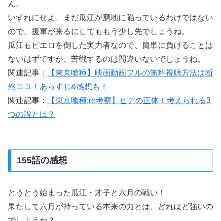
ん。
いずれにせよ、まだ瓜江が窮地に陥っているわけではない
ので、援軍が来るにしてももう少し先でしょうね。
瓜江もピエロを倒した実力者なので、簡単に負けることは
ないはずですが、苦戦するのは間違いないでしょうね。
関連記事：
【東京喰種】映画動画フルの無料視聴方法は断
然ココ！あらすじ&感想も！
関連記事：
【東京喰種:re考察】ヒデの正体！考えられる3
つの説とは？
155話の感想
とうとう始まった瓜江・才子と六月の戦い！
果たして六月が持っている本来の力とは、どれほど強いの
でしょうか？