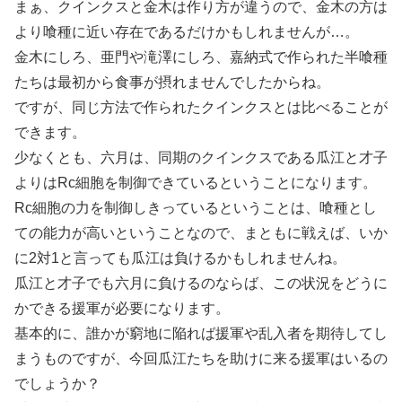
まぁ、クインクスと金木は作り方が違うので、金木の方は
より喰種に近い存在であるだけかもしれませんが…。
金木にしろ、亜門や滝澤にしろ、嘉納式で作られた半喰種
たちは最初から食事が摂れませんでしたからね。
ですが、同じ方法で作られたクインクスとは比べることが
できます。
少なくとも、六月は、同期のクインクスである瓜江と才子
よりはRc細胞を制御できているということになります。
Rc細胞の力を制御しきっているということは、喰種とし
ての能力が高いということなので、まともに戦えば、いか
に2対1と言っても瓜江は負けるかもしれませんね。
瓜江と才子でも六月に負けるのならば、この状況をどうに
かできる援軍が必要になります。
基本的に、誰かが窮地に陥れば援軍や乱入者を期待してし
まうものですが、今回瓜江たちを助けに来る援軍はいるの
でしょうか？