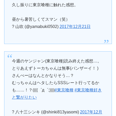
久し振りに東京喰種に触れた感想。
昼から暑苦しくてスマン（笑）
? 山吹 (@yamabuki0502)
2017年12月21日
今週のヤンジャン(東京喰種)読み終えた感想…。
とりあえずトーカちゃんは無事(バンザーイ！ )
さんぺーはなんとかなりそう…？
むっちゃんはヘタしたらSSSレート行ってるか
も……！？((((゜д゜;))))
#東京喰種
#東京喰種好き
と繋がりたい
? 八十三シンキ (@shinki813yasomi)
2017年12月