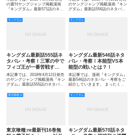
のヤングジャンプ掲載漫画『キン
の週刊ヤングジャンプ掲載漫画
グダム』最新話556話のネタバ
『キングダム』最新571話のネタ
レ・考察をご紹介していきます。
バレ・あらすじ・考察などをご紹
開戦9日目、?を取り囲み、趙の
介します。 前回、倒れてしまっ
キングダム
キングダム
討伐隊を待ち受ける桓騎軍です
た楊端和とバジオウにもうダメ
が、一向に宣戦の気配はありませ
か…という思いがよぎったのです
んでした。 次第に部下と
が、バジオウが這い上がり楊端
キングダム最新話555話ネ
キングダム最新546話ネタ
タバレ・考察！三軍の中で
バレ・考察！本能型VS本
フィゴ王が一番苦戦す
能型の戦いとは？！
る！？
本記事では、2018年4月12日発売
本記事では、漫画『キングダム』
のヤングジャンプ掲載漫画『キン
最新546話のネタバレ・考察をご
グダム』最新話555話のネタバ
紹介していきます。 まったく相
レ・考察をご紹介していきます。
手の行動が読めないと困り果てる
兵糧が残り三日を切り、一か八か
河了貂に対し、相手の直感を読み
東京喰種:re
キングダム
の総攻撃に出る秦軍。 しかし、
取る信。 前回545話では、信が飛
それを上回る敵軍が現れ、大きな
信隊全軍の指揮を取ることが決ま
不安を抱えたまま９日目
りました。 河了貂と羌?
東京喰種:re最新刊16巻無
キングダム最新570話ネタ