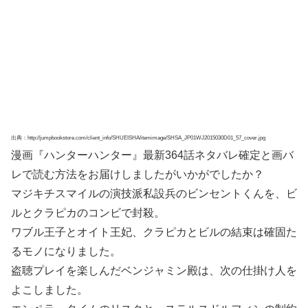
出典：http://jumpbookstore.com/client_info/SHUEISHA/itemimage/SHSA_JP01WJ2015030D01_57_cover.jpg
漫画『ハンターハンター』最新364話ネタバレ確定と画バ
レで読む方法をお届けしましたがいかがでしたか？
マジキチスマイルの演技派私設兵のビンセントくんを、ビ
ルとクラピカのコンビで封殺。
ワブル王子とオイト王妃、クラピカとビルの結束は確固た
るモノになりました。
盗聴プレイを楽しんだベンジャミン殿は、次の仕掛け人を
よこしました。