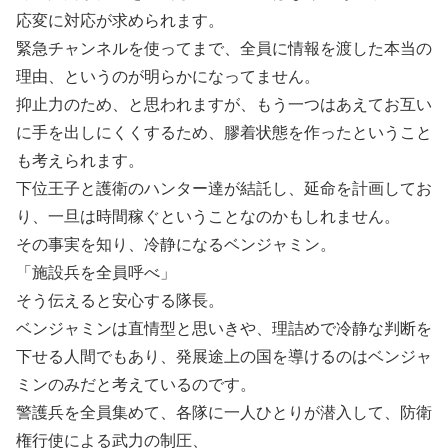
応変に対応が求められます。
緊急チャンネルを使ってまで、全員に情報を渡した本当の
理由、というのが明らかになってません。
抑止力のため、と思われますが、もう一つはあえてお互い
に手を出しにくくするため、膠着状態を作ったということ
も考えられます。
下位王子と護衛のハンター達が結託し、延命を計画してお
り、一旦は時間稼ぐということなのかもしれません。
その事実を知り、冷静になるベンジャミン。
「施設兵を全員呼べ」
そう伝えると安心する隊長。
ベンジャミンは直情型と思いきや、理詰めで冷静な判断を
下せる人間でもあり、発展途上の国を導けるのはベンジャ
ミンのみだと考えているのです。
警護兵を全員集めて、各隊に一人ひとりが潜入して、防衛
権行使による武力の制圧、