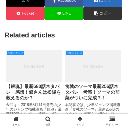
X
Facebook
はてブ
Pocket
LINE
コピー
Related articles
少年ジャンプ
少年ジャンプ
【銀魂】最新680話ネタバ
食戟のソーマ最新256話ネ
レ・感想！銀さんは松陽を
タバレ・考察！ソーマの前
救えるのか？
菜がついに完成？！
今回は、2018年5月14日発売の少
本記事では、少年ジャンプ掲載漫
年のジャンプ掲載漫画『銀魂』最
画『食戟のソーマ』最新256話の
新680話ネタバレ・感想をご紹介
ネタバレ・考察をご紹介していき
していきます。 前回の679話での
ます！ 前回の255話では、司の葛
あらすじは、空白の2年の回想シ
藤が描かれました。 竜胆だけは
ブラッククローバー
ワンピース
ホーム
検索
トップ
サイドバー
ーンが主体でしたね。 銀さんが
司の理解者だと思っていました