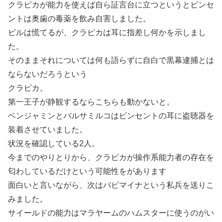
クラピカが能力を使えば自ら証言台に立つというとビンセ
ントは奥歯の毒薬を飲み自害しました。
ビルは慌てるが、クラピカは耳に指差し何かを示しまし
た。
そのままそれについては何も語らずに自白で黒幕逮捕とは
ならないだろうという
クラピカ。
第一王子が静観するならこちらも動かないと。
ベンジャミンとバルサミルコはビンセントの耳に盗聴器を
装着させていました。
状況を確認している2人。
今までのやりとりから、クラピカが操作系能力者の存在を
匂わしているだけという可能性をがあります
面白いと言いながら、次はバビマイナという私兵を送りこ
みました。
サイールドの能力はマラヤームのハムスターに使うのがい