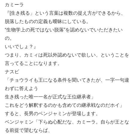
カミーラ
『[生き残る」という言葉は複数の捉え方ができるから、
脱落したものの定義も曖昧にしている。
“生物学上の死ではない脱落”を認めないでいただきたい
の。
いいでしょ？』
つまり、カミィは死以外認めないで欲しい、ということを
言ってることになります。
ナスビ
「チョウライも王になる条件を聞いてきたが、一字一句違
わずに答えよう
生き残った唯一一名が正式な王位継承者」
これをどう解釈するのかも含めての継承戦なのだホイ」
すると、長男のベンジャミンが登場します。
ベンジャミン「下らぬ心配だな、カミーラ。自らが王とな
る前提で望むならば、