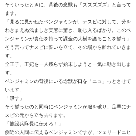
そういったときに、背後の念獣も「ズズズズズ」と言って
ます。
「見るに見かねたベンジャミンが、ナスビに対して、分を
わきまえぬ浅ましき実態に驚き、恥じ入るばかり。このベ
ンジャミンが責任を持って課金の大樹を護ることを誓う」
そう言ってナスビに誓いを立て、その場から離れていきま
す。
全王子、王妃を一人残らず始末しようと一気に動き出しま
す。
ベンジャミンの背後にいる念獣が口を「ニュ」っとさせて
います。
「殺す」
そう誓ったのと同時にベンジャミンが服を破り、足早にナ
スビの元から立ち去ります。
「施設兵隊長に伝えろ！」
側近の人間に伝えるベンジャミンですが、ツェリードニヒ