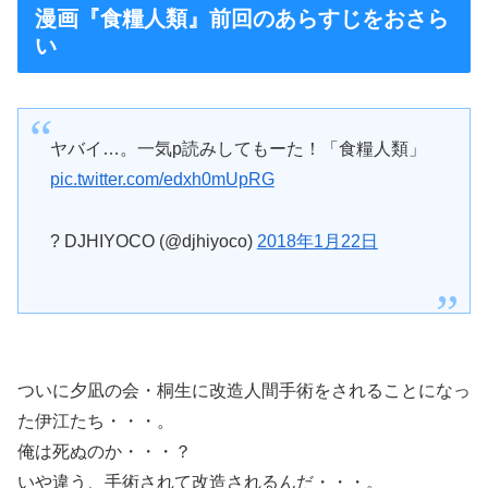
漫画『食糧人類』前回のあらすじをおさら
い
ヤバイ…。一気p読みしてもーた！「食糧人類」
pic.twitter.com/edxh0mUpRG
? DJHIYOCO (@djhiyoco)
2018年1月22日
ついに夕凪の会・桐生に改造人間手術をされることになっ
た伊江たち・・・。
俺は死ぬのか・・・？
いや違う、手術されて改造されるんだ・・・。