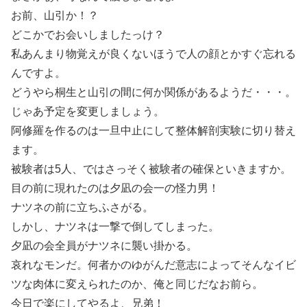
お前、山引か！？
どこかでお会いしましたっけ？
私あんまり物覚えが良くないほうで人の顔とかすぐ忘れる
んですよ。
どうやら桐生と山引の間に何か関係があるようだ・・・。
じゃあ予定を変更しましょう。
阿修羅を作るのは一旦中止にして整体解剖実験に切り替え
ます。
被験者は5人、ではさっそく被験者の確保といきますか。
目の前に現れたのは夕凪の会一の怪力男！
ナツネの前に立ちふさがる。
しかし、ナツネは一撃で倒してしまった。
夕凪の会全員がナツネに襲い掛かる。
哀れなモンだ。何者かのゆがんだ意志によってそんなイビ
ツな肉体に変えられたのか、俺と同じだなお前ら。
今日で楽にしてやるよ、兄弟！