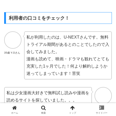
利用者の口コミをチェック！
私が利用したのは、U-NEXTさんです。無料
トライアル期間があるとのことでしたので入
会してみました。
35歳 Y.Oさん
漫画も読めて、映画・ドラマも観れてとても
充実した1ヶ月でした！何より解約しようか
迷ってしまっています！苦笑
私は少女漫画大好きで無料試し読みや漫画を
読めるサイトを探していました。。。
実際にU-NEXTを使って実感したのが、品揃
28歳 U.Rさん
ホーム
検索
トップ
サイドバー
いがとても凄く、新作に敏感な印象がありま