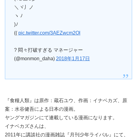
＼ヾ丿ノ
ヽ ﾉ
)ﾉ
((
pic.twitter.com/3AEZwcm2Ol
? 悶々打破すぎる マネージャー
(@monmon_daha)
2018年1月17日
『食糧人類』は原作：蔵石ユウ、作画：イナベカズ、原
案：水谷健吾による日本の漫画。
ヤングマガジンにて連載している漫画になります。
イナベカズさんは、
2011年に講談社の漫画雑誌『月刊少年ライバル』にて、