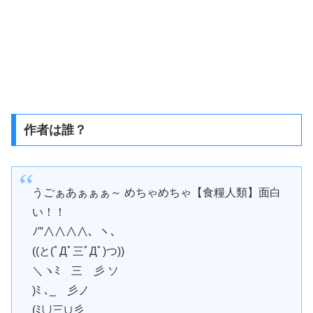
作者は誰？
うごぁあぁぁぁ～ めちゃめちゃ【食糧人類】面白
い！！
ﾉ”′∧∧∧∧、ヽ､
((と(ﾟДﾟ三ﾟДﾟ)つ))
＼ヽﾐ 三 彡 ソ
)ﾐ ､_ 彡ノ
(ﾐ∪三∪彡