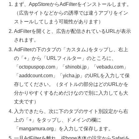
まず、AppStoreからAdFilterをインストールします。
（広告サイトなどからの誘導では違うアプリをイン
ストールしてしまう可能性があります）
AdFilterを開くと、広告が配信されているURLが表示
されます。
AdFilterの下のタブの「カスタム｣をタップし、右上
の「+」から「URLフィルター」のところに、
「octopuspop.com」「shinobi.jp」「vebadu.com」
「aaddcount.com」「yicha.jp」のURLを入力して保
存してください。（タイトルの部分はどのURLかを
分かりやすくするためだけなので別に入力しても大
丈夫です）
入力できたら、次に下のタブのサイト別設定から右
上の「+」をタップし、ドメインの欄に
「mangamura.org」を入力して保存します。
一旦AdFilterを離れ、iPhone本体の設定からSafariを