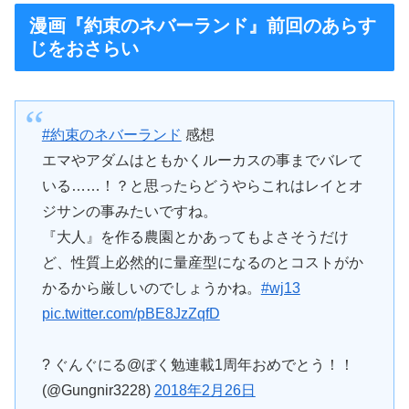
漫画『約束のネバーランド』前回のあらす
じをおさらい
#約束のネバーランド
感想
エマやアダムはともかくルーカスの事までバレて
いる……！？と思ったらどうやらこれはレイとオ
ジサンの事みたいですね。
『大人』を作る農園とかあってもよさそうだけ
ど、性質上必然的に量産型になるのとコストがか
かるから厳しいのでしょうかね。
#wj13
pic.twitter.com/pBE8JzZqfD
? ぐんぐにる@ぼく勉連載1周年おめでとう！！
(@Gungnir3228)
2018年2月26日