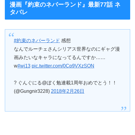
漫画『約束のネバーランド』最新77話 ネ
タバレ
#約束のネバーランド
感想
なんでルーチェさんシリアス世界なのにギャグ漫
画みたいなキャラになってるんですか……
w
#wj13
pic.twitter.com/0Cp9VXzSON
? ぐんぐにる@ぼく勉連載1周年おめでとう！！
(@Gungnir3228)
2018年2月26日