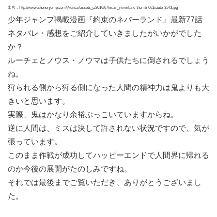
出典：http://www.shonenjump.com/j/rensai/assets_c/2016/07/main_neverland-thumb-661xauto-3543.jpg
少年ジャンプ掲載漫画『約束のネバーランド』最新77話
ネタバレ・感想をご紹介していきましたがいかがでした
か？
ルーチェとノウス・ノウマは子供たちに倒されるでしょう
ね。
狩られる側から狩る側になった人間の精神力は鬼よりも大
きいと思います。
実際、鬼はかなり余裕ぶっこいていますからね。
逆に人間は、ミスは決して許されない状況ですので、気が
張っています。
このまま作戦が成功してハッピーエンドで人間界に帰れる
のか今後の展開がたのしみですね。
それでは最後までご覧いただき、ありがとうございまし
た。