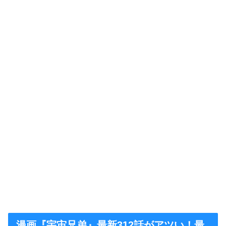
漫画『宇宙兄弟』最新312話がアツい！最