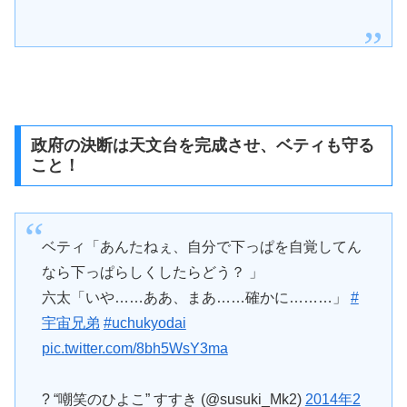
政府の決断は天文台を完成させ、ベティも守る
こと！
ベティ「あんたねぇ、自分で下っぱを自覚してん
なら下っぱらしくしたらどう？ 」
六太「いや……ああ、まあ……確かに………」
#
宇宙兄弟
#uchukyodai
pic.twitter.com/8bh5WsY3ma
? “嘲笑のひよこ” すすき (@susuki_Mk2)
2014年2