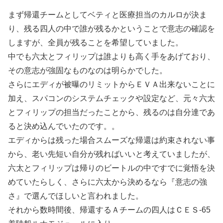
まず帰還チームとしてベティと医療担当のカルロが決ま
り、残る四人の中で誰が残るかということで意志の確認を
しますが、全員が残ることを希望していました。
中でも六太とフィリップは誰よりも高く手をあげており、
その意志が強固なものなのは明らかでした。
さらにエディが被曝のリミットからＥＶＡ出来ないことに
加え、スパコンのシステムチェックや設定など、元々六太
とフィリップの担当だったことから、残るのは自分達であ
ると決め込んでいたのです。。
エディからは残った場合スムーズな帰還は約束されない事
から、老い先短い自分が残ればいいと考えていましたが、
六太とフィリップは帰りのビートルの中ですでに覚悟を決
めていたらしく、さらに六太から決めるなら『意志の強
さ』で選んでほしいと言われました。
それから数時間後、帰還するＡチームの四人はＣＥＳ-65