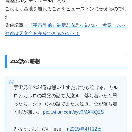
着陸船ルナモジュールに入り、
これより基地を離れることをヒューストンに伝えるのでし
た。
関連記事：
『宇宙兄弟』最新313話ネタバレ・考察！ムッ
タ達は天文台を完成できるのか？！
312話の感想
宇宙兄弟の24巻は思い出すだけでも泣ける。カル
ロとカルロの親父の話で大泣き。落ち着いたと思
ったら、シャロンの話でまた大泣き。心が落ち着
く暇が無い。
pic.twitter.com/syv0MARQES
? あっつんこ (@__uvo__)
2015年4月12日