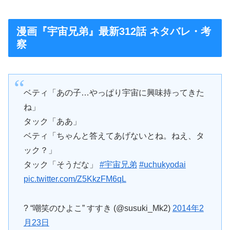
漫画『宇宙兄弟』最新312話 ネタバレ・考
察
ベティ「あの子…やっぱり宇宙に興味持ってきた
ね」
タック「ああ」
ベティ「ちゃんと答えてあげないとね。ねえ、タ
ック？」
タック「そうだな」
#宇宙兄弟
#uchukyodai
pic.twitter.com/Z5KkzFM6qL
? “嘲笑のひよこ” すすき (@susuki_Mk2)
2014年2
月23日