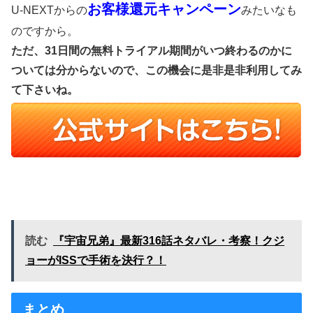
お客様還元キャンペーン
U-NEXTからの
みたいなも
のですから。
ただ、31日間の無料トライアル期間がいつ終わるのかに
ついては分からないので、この機会に是非是非利用してみ
て下さいね。
読む
『宇宙兄弟』最新316話ネタバレ・考察！クジ
ョーがISSで手術を決行？！
まとめ