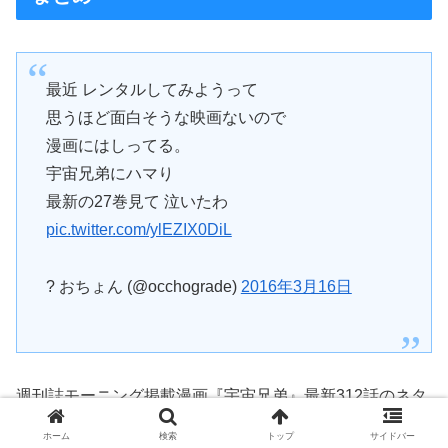
最近 レンタルしてみようって
思うほど面白そうな映画ないので
漫画にはしってる。
宇宙兄弟にハマり
最新の27巻見て 泣いたわ
pic.twitter.com/ylEZIX0DiL
? おちょん (@occhograde)
2016年3月16日
週刊誌モーニング掲載漫画『宇宙兄弟』最新312話のネタ
バレ・考察をご紹介してきましたが、いかがでしたか？
ホーム
検索
トップ
サイドバー