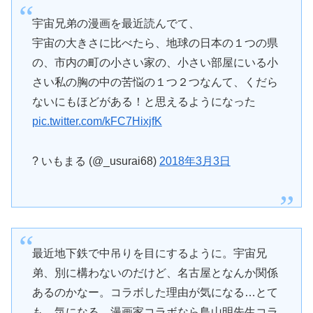
宇宙兄弟の漫画を最近読んでて、
宇宙の大きさに比べたら、地球の日本の１つの県
の、市内の町の小さい家の、小さい部屋にいる小
さい私の胸の中の苦悩の１つ２つなんて、くだら
ないにもほどがある！と思えるようになった
pic.twitter.com/kFC7HixjfK
? いもまる (@_usurai68)
2018年3月3日
最近地下鉄で中吊りを目にするように。宇宙兄
弟、別に構わないのだけど、名古屋となんか関係
あるのかなー。コラボした理由が気になる…とて
も、気になる。漫画家コラボなら鳥山明先生コラ