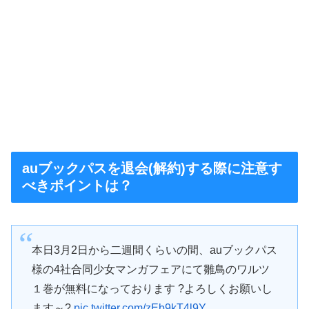
auブックパスを退会(解約)する際に注意す
べきポイントは？
本日3月2日から二週間くらいの間、auブックパス
様の4社合同少女マンガフェアにて雛鳥のワルツ
１巻が無料になっております ?よろしくお願いし
ます～?
pic.twitter.com/zEb9kT4l9Y