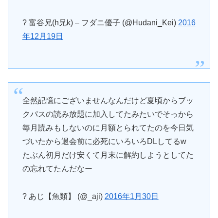
? 富谷兄(h兄k) – フダニ優子 (@Hudani_Kei)
2016
年12月19日
全然記憶にございませんなんだけど夏頃からブッ
クパスの読み放題に加入してたみたいでそっから
毎月読みもしないのに月額とられてたのを今日気
づいたから退会前に必死にいろいろDLしてるw
たぶん初月だけ安くて月末に解約しようとしてた
の忘れてたんだなー
? あじ【魚類】 (@_aji)
2016年1月30日