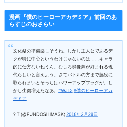
漫画『僕のヒーローアカデミア』前回のあ
らすじのおさらい
文化祭の準備楽しそうね。しかし主人公であるデ
クが特に中心というわけじゃないのは……キャラ
的に仕方ないねうん。むしろ群像劇が好まれる現
代らしいと言えよう。さてバトルの方まで脇役に
取られまいとそっちはパワーアップフラグが。し
かし生傷増えたなあ。
#WJ13
#僕のヒーローアカ
デミア
? T (@FUNDOSHIMASK)
2018年2月28日