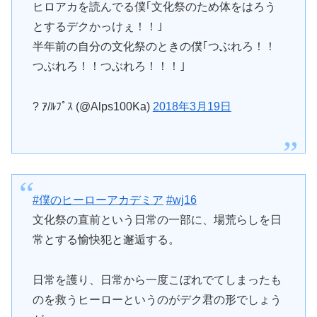
ヒロアカを読んでる僕｢文化祭のため体をはろう
とするデクかっけぇ！！｣
半年前の自分の文化祭のときの僕｢つぶれろ！！
つぶれろ！！つぶれろ！！！｣
? ｱ/ﾙﾌﾟｽ (@Alps100Ka)
2018年3月19日
#僕のヒーローアカデミア
#wj16
文化祭の直前という日常の一部に、場荒らしを日
常とする愉快犯と邂逅する。
日常を護り、日常から一度こぼれでてしまったも
のを救うヒーローというのがデク君の形でしょう