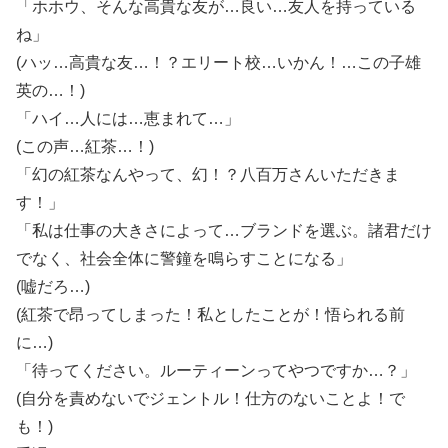
「ホホウ、そんな高貴な友が…良い…友人を持っている
ね」
(ハッ…高貴な友…！？エリート校…いかん！…この子雄
英の…！)
「ハイ…人には…恵まれて…」
(この声…紅茶…！)
「幻の紅茶なんやって、幻！？八百万さんいただきま
す！」
「私は仕事の大きさによって…ブランドを選ぶ。諸君だけ
でなく、社会全体に警鐘を鳴らすことになる」
(嘘だろ…)
(紅茶で昂ってしまった！私としたことが！悟られる前
に…)
「待ってください。ルーティーンってやつですか…？」
(自分を責めないでジェントル！仕方のないことよ！で
も！)