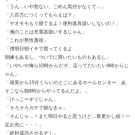
「うん…いや危ない、ごめん気付かなくて…」
「八百万につくってもらえば？」
「ヤオモモもう寝てるよ！便利道具扱いしないの！」
「俺のことは充電器扱いするじゃん」
「これが男性蔑視」
「僕明日朝イチで買ってくるよ
朝練もあるし、ついでに買いたいものもあるし」
「いやいや俺ら10時からだぞ、店ってだいたい9時からじ
ゃん」
「雄英から15分くらいのとこにあるホームセンター、あ
そこなら朝8時からやってるんだよ。」
「けっこーギリじゃん」
「そろそろガチで寝なきゃ」
「そんじゃ…！また明日やると思うけど…夜更かし組！一
足お先に・・・」
「絶対成功させるぞ！」