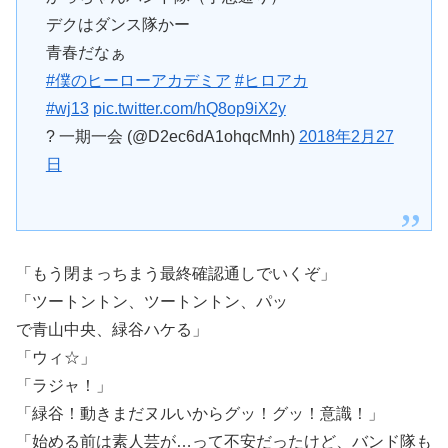
デクはダンス隊かー
青春だなぁ
#僕のヒーローアカデミア
#ヒロアカ
#wj13
pic.twitter.com/hQ8op9iX2y
? 一期一会 (@D2ec6dA1ohqcMnh)
2018年2月27
日
「もう閉まっちまう最終確認通しでいくぞ」
「ツートントン、ツートントン、パッ
で青山中央、緑谷ハケる」
「ウィ☆」
「ラジャ！」
「緑谷！動きまだヌルいからグッ！グッ！意識！」
「始める前は素人芸が…って不安だったけど、バンド隊も