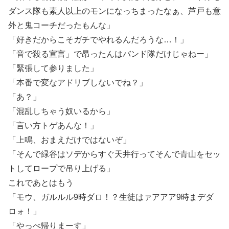
ダンス隊も素人以上のモンになっちまったなぁ、芦戸も意
外と鬼コーチだったもんな」
「好きだからこそガチでやれるんだろうな…！」
「音で殺る宣言」で昂ったんはバンド隊だけじゃねー」
「緊張して参りました」
「本番で変なアドリブしないでね？」
「あ？」
「混乱しちゃう奴いるから」
「言い方トゲあんな！」
「上鳴、おまえだけではないぞ」
「そんで緑谷はソデからすぐ天井行ってそんで青山をセッ
トしてロープで吊り上げる」
これであとはもう
「モウ、ガルルル9時ダロ！？生徒はァアアア9時まデダ
ロォ！」
「やっべ帰りまーす」