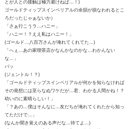
とが人との接触は極力避けねば…！)
ゴールドティップスインペリアルの余韻が損なわれるとこ
ろだったじゃぁないか）
「さぁ行こうラ…ハニー」
「ハニー！？ええ私はハニー！」
(ゴールド…八百万さんが淹れてくれてた…)
「へぇ…あの家喫茶店かなんかなのかな…わかんない
な…」
バッ
(ジェントル！？)
「ゴールドティップスインペリアルが何かを知らなければ
その発想には至らなぬワケだが…君、わかる人間かね！？
幼いのに素晴らしい！」
「？あの…僕はそんなに…友だちが淹れてくれたから知っ
てただけで…」
(なんか聞き覚えのある声だな…待てよ…)