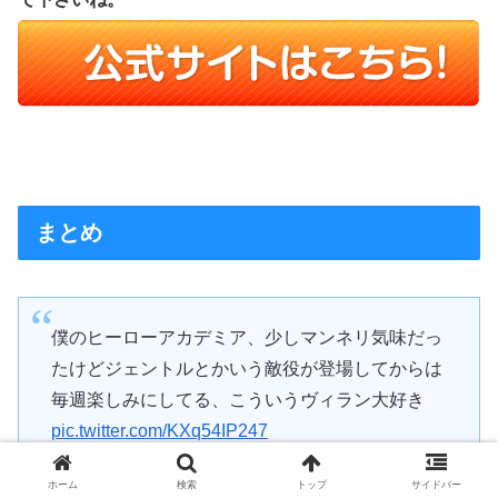
まとめ
僕のヒーローアカデミア、少しマンネリ気味だっ
たけどジェントルとかいう敵役が登場してからは
毎週楽しみにしてる、こういうヴィラン大好き
pic.twitter.com/KXq54IP247
ホーム
検索
トップ
サイドバー
? 仮面ゴリコアラ (@siVIPake)
2018年3月12日