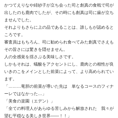
かつてえりなや緋紗子が立ち会った司と創真の食戟で司が
出したのも鹿肉でしたが、その時にも創真は司に歯が立ち
ませんでした。
それよりもさらに上の品であることは、誰しもが認めると
ころです。
審査員はもちろん、司に勧められ食べてみた創真でさえも
その旨さには驚きを隠せません。
人の全感覚を揺さぶる美味しさです。
しかもそれは、蟻酸をアクセントにし、鹿肉との相性が良
いきのこをメインとした前菜によって、より高められてい
ます。
「………竜胆の前菜が導いた先は 単なるコースのフィナ
ーレではなかった…」
「美食の楽園（エデン）」
「全ての料理人があらゆる苦しみから解放された 我々が
望む平穏なる美しき世界――！！」