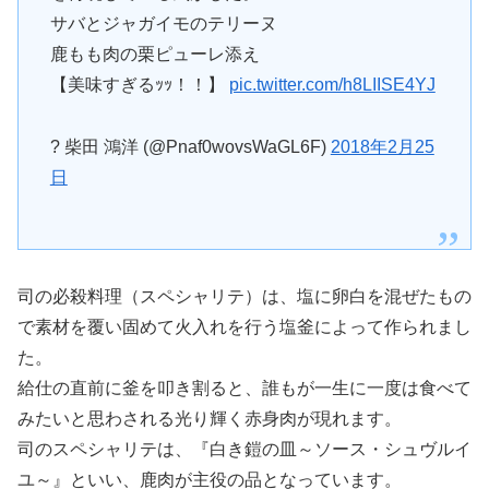
サバとジャガイモのテリーヌ
鹿もも肉の栗ピューレ添え
【美味すぎるｯｯ！！】
pic.twitter.com/h8LIISE4YJ
? 柴田 鴻洋 (@Pnaf0wovsWaGL6F)
2018年2月25
日
司の必殺料理（スペシャリテ）は、塩に卵白を混ぜたもの
で素材を覆い固めて火入れを行う塩釜によって作られまし
た。
給仕の直前に釜を叩き割ると、誰もが一生に一度は食べて
みたいと思わされる光り輝く赤身肉が現れます。
司のスペシャリテは、『白き鎧の皿～ソース・シュヴルイ
ユ～』といい、鹿肉が主役の品となっています。