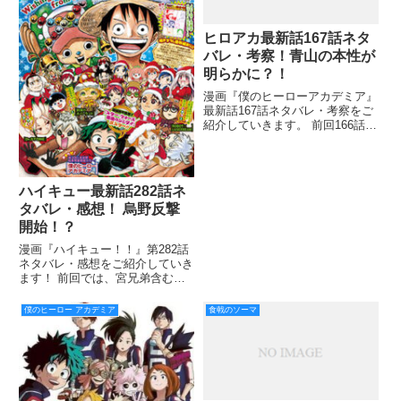
ヒロアカ最新話167話ネタ
バレ・考察！青山の本性が
明らかに？！
漫画『僕のヒーローアカデミア』
最新話167話ネタバレ・考察をご
紹介していきます。 前回166話で
は、仮免許試験の講習で再登場し
たケミィですが、おそろしくアホ
なことが判明してしまいました。
そして、ケミィの個性と本名が判
ハイキュー最新話282話ネ
明しましたね。 何より
タバレ・感想！ 烏野反撃
開始！？
漫画『ハイキュー！！』第282話
ネタバレ・感想をご紹介していき
ます！ 前回では、宮兄弟含む稲
荷崎のペースになってしまいギリ
ギリ繋いでいた。 これ以上点差
僕のヒーロー アカデミア
食戟のソーマ
を離したくない烏野。 しかし素
晴らしいコンビネーションによっ
てスパイクを打たれてしまう･