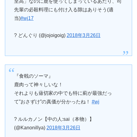
至高」なのに鹿を使ってしまっているあたり、司
先輩の必殺料理にも付け入る隙はありそう(適
当)
#wj17
? どんぐり (@jojoigoig)
2018年3月26日
『食戟のソーマ』
鹿肉って神々しいな！
それよりも薙切家の中でも特に薊が最強だっ
て”おさずけ”の真価が分かったね！
#wj
? ルルカノン【中の人:sai（本物）】
(@Kanonillya)
2018年3月26日