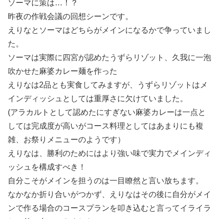
ソーマに策は…！？
昨夜の作戦会議の回想シーンです。
えりなとソーマはどちらがメインになるかで争っていまし
た。
ソーマは実際に四宮が認めたうずらリゾット、久我に一泡
吹かせた麻婆カレー麺を作った
えりなは2品とも実食してみますが、うずらリゾットはメ
インディッシュとしては重厚さに欠けていました。
(アラカルトとして認めたにすぎない麻婆カレーは一点と
しては完成度が高いがコース料理としてはあまりにも複
雑、お祭りメニューのようです）
えりなは、勝利のためにはより強い味で実力でメインディ
ッシュを構成すべき！
自分こそがメインを担うのは一目瞭然と言い放ちます。
なかなか折り合いがつかず、えりなはその後に自分がメイ
ンで作る場合のコースプランを叩き込むと言ってイライラ