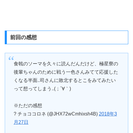
前回の感想
食戟のソーマを久々に読んだんだけど、極星寮の
後輩ちゃんのために戦う一色さんみてて応援した
くなる半面..司さんに敗北するとこをみてみたい
って想ってしまう..(；´∀｀)
※ただの感想
? チョココロネ (@JHX72wCmhixsh4B)
2018年3
月27日