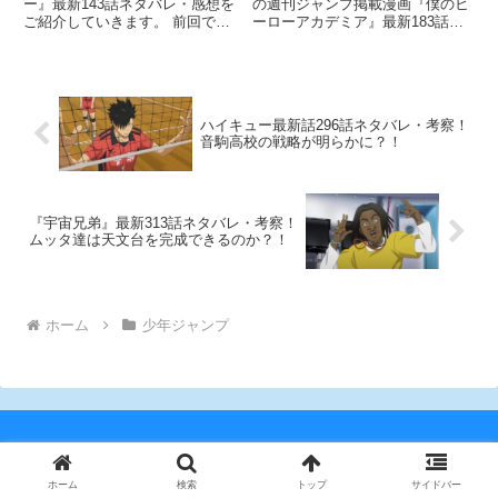
ー』最新143話ネタバレ・感想を
の週刊ジャンプ掲載漫画『僕のヒ
ご紹介していきます。 前回で気
ーローアカデミア』最新183話の
になる点は、蜂合わせたリヒトと
ネタバレ・考察をお届けしていき
魔法帝がどうなるのかですよね。
ます！ 前回182話では、ジェント
普通に考えれば即戦闘ですが、経
ルとの戦いに決着をつけ、デクは
緯が経緯だけになんとも言えない
急いで文化祭会場へと戻ります。
状況です。 それっぽい伏線は
そして雄英高校で
ハイキュー最新話296話ネタバレ・考察！
音駒高校の戦略が明らかに？！
『宇宙兄弟』最新313話ネタバレ・考察！
ムッタ達は天文台を完成できるのか？！
ホーム
少年ジャンプ
電子書籍漫画のおすすめ比較
ホーム
検索
トップ
サイドバー