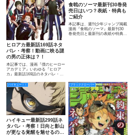
食戟のソーマ最新刊30巻発
売日はいつ？表紙・特典も
ご紹介
本記事は、週刊少年ジャンプ掲載
漫画『食戟のソーマ』最新刊30
巻発売日と最新刊の表紙や特典情
報についてご紹介していきます。
前回29巻では、連隊食戟第4バウ
ヒロアカ最新話169話ネタ
トが開始され、反逆者チームが1-
バレ・考察！動画に映る謎
2で敗北してしまいましたね。 こ
の男の正体は？！
れで生き残ったのは、『
本記事では、漫画『僕のヒーロー
アカデミア』いわゆる『ヒロア
カ』最新話169話のネタバレ・考
察をお届けしていきます。 前回
168話は、デクの部屋をのぞいて
ハイキュー！！
ブラッククローバー
いた青山。 残されたチーズに意
味深な文字が！ デクに自分と似
た個性を感じていた様です。
ハイキュー最新話299話ネ
タバレ・考察！日向と影山
が更なる覚醒を魅せるの