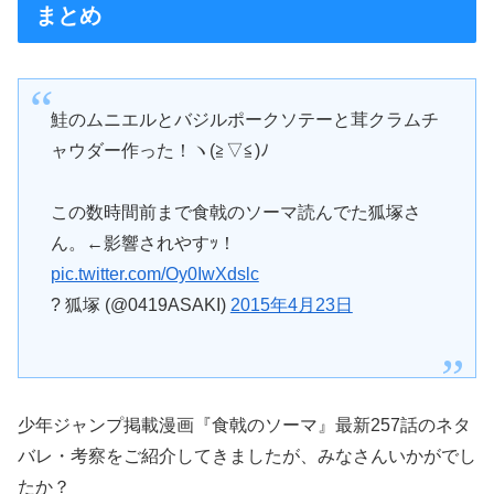
まとめ
鮭のムニエルとバジルポークソテーと茸クラムチ
ャウダー作った！ヽ(≧▽≦)ﾉ
この数時間前まで食戟のソーマ読んでた狐塚さ
ん。←影響されやすｯ！
pic.twitter.com/Oy0IwXdslc
? 狐塚 (@0419ASAKI)
2015年4月23日
少年ジャンプ掲載漫画『食戟のソーマ』最新257話のネタ
バレ・考察をご紹介してきましたが、みなさんいかがでし
たか？