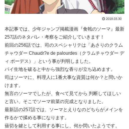
2018.03.30
本記事では、少年ジャンプ掲載漫画『食戟のソーマ』最新
257話のネタバレ・考察をご紹介していきます！
前回の256話では、司のスペシャリテは「あさりのクラム
チャウダー Chaudr?e de palourdes（クラムチャウダー デ
ィ ポーデス）」という事が判明しました。
パイ生地を破ると中から強烈な香りが立ち込めます。
司はソーマに、料理人に1番大事な資質は何か？と問いか
けます。
無言のソーマでしたが、食べて見てから 判断してほしい
と言い、そこでソーマ前菜の完成となりました。
最新話の257話では、ソーマとえりなのどちらがメインを
作るかで揉める事になります。
薙切を鍵として利用する事にし、何か閃いたようです。