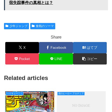
宿失踪事件の真相とは？
少年ジャンプ
食戟のソーマ
Share
X
Facebook
はてブ
Pocket
LINE
コピー
Related articles
ハイキュー！！
僕のヒーロー アカデミア