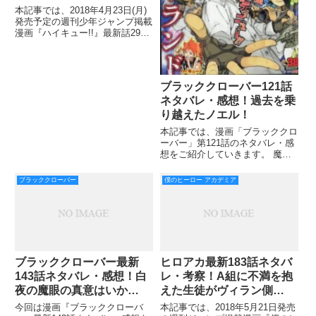
か？！
本記事では、2018年4月23日(月)
発売予定の週刊少年ジャンプ掲載
漫画『ハイキュー!!』最新話299
話のネタバレ・考察をお届けして
いきます！ 次週4月23日(月)発売
予定の週刊少年ジャンプは、
No.21-22合併号です！ 前回288話
ブラッククローバー121話
では
ネタバレ・感想！過去を乗
り越えたノエル！
本記事では、漫画「ブラッククロ
ーバー」第121話のネタバレ・感
想をご紹介していきます。 魔力
を制御できなかったノエルが普通
に使えるようになっていて成長し
ブラッククローバー
僕のヒーロー アカデミア
ましたね。 一方ユノはユノで因
縁の決着へ駒を進め、非常に見ご
たえのある試合になってきまし
ブラッククローバー最新
ヒロアカ最新183話ネタバ
143話ネタバレ・感想！白
レ・考察！A組に不満を抱
夜の魔眼の真意はいか
えた生徒がヴィラン側
に？！
に？！
今回は漫画『ブラッククローバ
本記事では、2018年5月21日発売