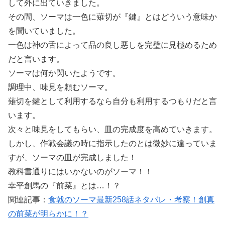
して外に出ていきました。
その間、ソーマは一色に薙切が『鍵』とはどういう意味か
を聞いていました。
一色は神の舌によって品の良し悪しを完璧に見極めるため
だと言います。
ソーマは何か閃いたようです。
調理中、味見を頼むソーマ。
薙切を鍵として利用するなら自分も利用するつもりだと言
います。
次々と味見をしてもらい、皿の完成度を高めていきます。
しかし、作戦会議の時に指示したのとは微妙に違っていま
すが、ソーマの皿が完成しました！
教科書通りにはいかないのがソーマ！！
幸平創馬の『前菜』とは…！？
関連記事：
食戟のソーマ最新258話ネタバレ・考察！創真
の前菜が明らかに！？