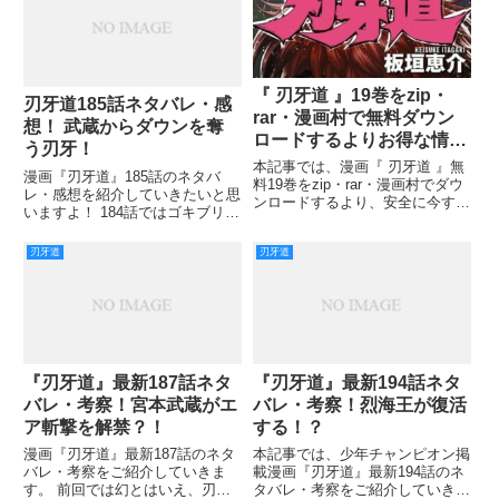
『 刃牙道 』19巻をzip・
刃牙道185話ネタバレ・感
rar・漫画村で無料ダウン
想！ 武蔵からダウンを奪
ロードするよりお得な情
う刃牙！
報！
本記事では、漫画『 刃牙道 』無
漫画『刃牙道』185話のネタバ
料19巻をzip・rar・漫画村でダウ
レ・感想を紹介していきたいと思
ンロードするより、安全に今すぐ
いますよ！ 184話ではゴキブリ拳
読めるとっておきのお得情報をお
にて、武蔵が倒れましたが、なん
届けしていきます。 第19巻で
と刃牙は金的していたようです
刃牙道
刃牙道
は、宮本武蔵VS花山薫といった
（笑） 金的好きだなぁ(;・∀・)
ところでしょうか。 花山薫が宮
キンタマ上から蹴られたから平気
本武蔵に真っ二つに切
で 、下から蹴られてた
『刃牙道』最新187話ネタ
『刃牙道』最新194話ネタ
バレ・考察！宮本武蔵がエ
バレ・考察！烈海王が復活
ア斬撃を解禁？！
する！？
漫画『刃牙道』最新187話のネタ
本記事では、少年チャンピオン掲
バレ・考察をご紹介していきま
載漫画『刃牙道』最新194話のネ
す。 前回では幻とはいえ、刃牙
タバレ・考察をご紹介していきま