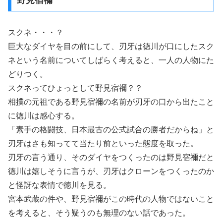
野見宿禰
スクネ・・・？
巨大なダイヤを目の前にして、刃牙は徳川が口にしたスク
ネという名前についてしばらく考えると、一人の人物にた
どりつく。
スクネってひょっとして野見宿禰？？
相撲の元祖である野見宿禰の名前が刃牙の口から出たこと
に徳川は感心する。
「素手の格闘技、日本最古の公式試合の勝者だからね」と
刃牙はさも知ってて当たり前といった態度を取った。
刃牙の言う通り、そのダイヤをつくったのは野見宿禰だと
徳川は嬉しそうに言うが、刃牙はクローンをつくったのか
と怪訝な表情で徳川を見る。
宮本武蔵の件や、野見宿禰がこの時代の人物ではないこと
を考えると、そう疑うのも無理のない話であった。