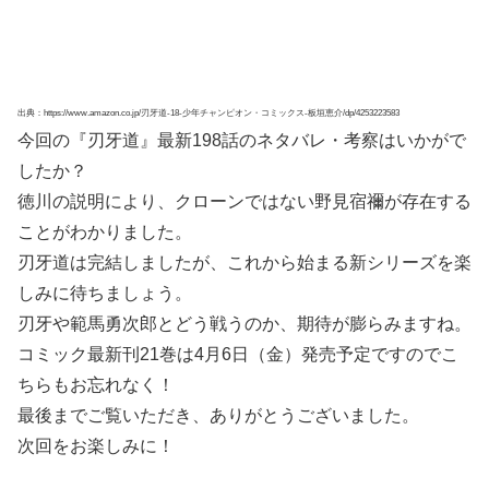
出典：https://www.amazon.co.jp/刃牙道-18-少年チャンピオン・コミックス-板垣恵介/dp/4253223583
今回の『刃牙道』最新198話のネタバレ・考察はいかがで
したか？
徳川の説明により、クローンではない野見宿禰が存在する
ことがわかりました。
刃牙道は完結しましたが、これから始まる新シリーズを楽
しみに待ちましょう。
刃牙や範馬勇次郎とどう戦うのか、期待が膨らみますね。
コミック最新刊21巻は4月6日（金）発売予定ですのでこ
ちらもお忘れなく！
最後までご覧いただき、ありがとうございました。
次回をお楽しみに！