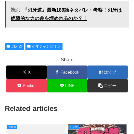
読む
『刃牙道』最新189話ネタバレ・考察！刃牙は
絶望的な力の差を埋めれるのか？！
刃牙道
少年チャンピオン
Share
X
Facebook
はてブ
Pocket
LINE
コピー
Related articles
刃牙道
刃牙道