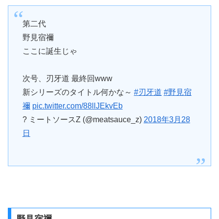
第二代
野見宿禰
ここに誕生じゃ
次号、刃牙道 最終回www
新シリーズのタイトル何かな～
#刃牙道
#野見宿
禰
pic.twitter.com/88llJEkvEb
? ミートソースZ (@meatsauce_z)
2018年3月28
日