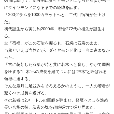
徳川は続けて、部分的にダイヤモンドになった石炭が完全
にダイヤモンドになるまでの経緯を話す。
「200グラムを1000カラットへと、二代目宿禰が仕上げ
た」
初代誕生から実に約2000年、都合272代の祖先が誕生す
る。
全「宿禰」がこの石炭を握るも、石炭は石炭のまま。
当然といえば当然だが、ダイヤモンド化は一向に進まなか
った。
「古に萌芽した双葉が時と共に若木へと育ち、やがて周囲
を圧する”巨木”への成長を経てついには”神木”と呼ばれる
領域に達する」
そんな歳月に足並みをそろえるかのように、一人の若者が
驚くべき成長を遂げる。
その若者は2メートルの巨躯を弾ませ、祭壇へと歩を進め
長い合掌の後、炭素の塊を超絶握力で握り固めた。