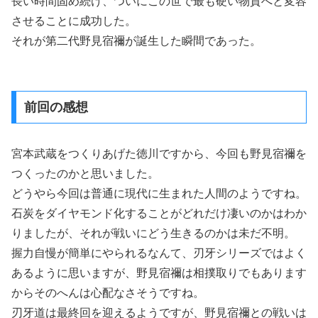
長い時間固め続け、ついにこの世で最も硬い物質へと変容
させることに成功した。
それが第二代野見宿禰が誕生した瞬間であった。
前回の感想
宮本武蔵をつくりあげた徳川ですから、今回も野見宿禰を
つくったのかと思いました。
どうやら今回は普通に現代に生まれた人間のようですね。
石炭をダイヤモンド化することがどれだけ凄いのかはわか
りましたが、それが戦いにどう生きるのかは未だ不明。
握力自慢が簡単にやられるなんて、刃牙シリーズではよく
あるように思いますが、野見宿禰は相撲取りでもあります
からそのへんは心配なさそうですね。
刃牙道は最終回を迎えるようですが、野見宿禰との戦いは