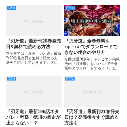
はしっかりと斬られてしまい、そ
す。 武蔵を「屠る」と言い、刀
して、斬られたと身体が判断した
で斬りかかる刃牙。 しかし、武
刃牙道
刃牙道
のか、刃牙のパンチが止まってし
蔵の命を奪ったのは刃牙ではな
まいましたね！ 宮本武蔵強すぎ
く、徳川寒子でした。 この世に
ましたね！！ そして、第187
武蔵を呼び出した人間が、武蔵を
『刃牙道』最新刊20巻発売
『刃牙道』全巻無料を
日&無料で読める方法
zip・rarでダウンロードで
きない場合のやり方
本記事では、漫画『刃牙道』最新
刊20巻発売日と無料で読める方
今回は週刊少年チャンピオン掲載
法をご紹介していきます。 桁外
漫画『刃牙道』をzip・rarで全巻
れの格闘家たちの戦いが次から次
無料ダウンロードするより、全巻
へと展開される『刃牙道』。 江
を簡単に今すぐ読めるやり方に詳
戸時代の剣豪が現代に復活し、主
しくご説明していきます！ 4年に
刃牙道
刃牙道
人公と戦うという奇想天外なスト
渡り連載されてきた『刃牙道』
ーリーも魅力のひとつです。 こ
も、ついに完結しましたね。 ラ
ストの話では第5部の告知
『刃牙道』最新196話ネタ
『刃牙道』最新刊21巻発売
バレ・考察！徳川の暴走が
日は？発売後今すぐ読める
止まらない！？
方法も