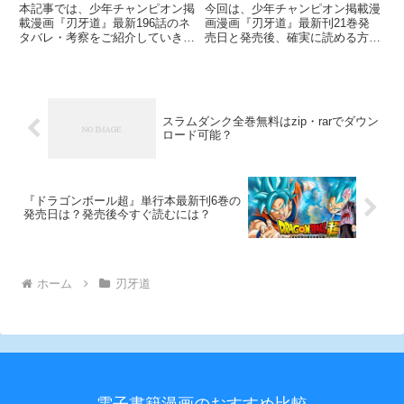
本記事では、少年チャンピオン掲
今回は、少年チャンピオン掲載漫
載漫画『刃牙道』最新196話のネ
画漫画『刃牙道』最新刊21巻発
タバレ・考察をご紹介していきま
売日と発売後、確実に読める方法
す。 刃牙との激闘の末、武蔵が
についてご紹介していきます。
連れて行かれたのはスカイツリー
前巻の20巻では、これまで繰り
の地下研究施設でした。 元いた
広げられていた花山vs武蔵の戦
ところに戻されたというわけです
いに実質的な決着がつきました
ね。 しかし徳川と研究者の野
ね！ そして、遂に物語は刃牙vs
スラムダンク全巻無料はzip・rarでダウン
ロード可能？
『ドラゴンボール超』単行本最新刊6巻の
発売日は？発売後今すぐ読むには？
ホーム
刃牙道
電子書籍漫画のおすすめ比較