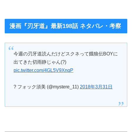
漫画『刃牙道』最新198話 ネタバレ・考察
今週の刃牙道読んだけどスクネって餓狼伝BOYに
出てきた切雨静じゃん(?)
pic.twitter.com/4GL5V9XnqP
? フォック須美 (@mystere_11)
2018年3月31日