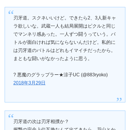
刃牙道。スクネいいけど。できたら2、3人新キャ
ラ欲しいな。武蔵一人も結局展開はピクルと同じ
でマンネリ感あった。一人ずつ闘うっていう。バ
トルが面白ければ気にならないんだけど。私的に
は刃牙道のバトルはどれもイマイチだったから。
まともな闘いがなかったように思う。
? 悪魔のグラップラー★涼子UC (@883ryoko)
2018年3月29日
刃牙道の次は刃牙相撲か？
握撃の完全上位互換なんて出てきたら、花山とか