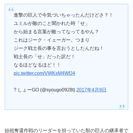
進撃の巨人で今気づいちゃったんだけどさ？！
ユミルが敵のこと聞かれた時「せ」
から始まる言葉が敵ってなってるやん？
これはジーク・イェーガー。つまり
ジーク戦士長の事を言おうとしたんだね！
戦士長の「せ」だった訳だ！
なるほどなるほど！！
pic.twitter.com/VWKxM4WfJ4
? しょーGO (@syougo0928t)
2017年4月9日
始祖奪還作戦のリーダーを担っていた獣の巨人の継承者で