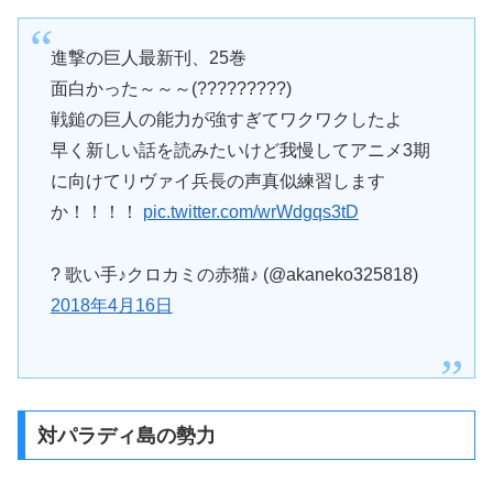
進撃の巨人最新刊、25巻
面白かった～～～(?????????)
戦鎚の巨人の能力が強すぎてワクワクしたよ
早く新しい話を読みたいけど我慢してアニメ3期
に向けてリヴァイ兵長の声真似練習します
か！！！！
pic.twitter.com/wrWdgqs3tD
? 歌い手♪クロカミの赤猫♪ (@akaneko325818)
2018年4月16日
対パラディ島の勢力