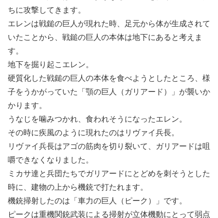
ちに攻撃してきます。
エレンは戦鎚の巨人が現れた時、足元から体が生成されて
いたことから、戦鎚の巨人の本体は地下にあると考えま
す。
地下を掘り起こエレン。
硬質化した戦鎚の巨人の本体を食べようとしたところ、様
子をうかがっていた「顎の巨人（ガリアード）」が襲いか
かります。
うなじを噛みつかれ、食われそうになったエレン。
その時に疾風のように現れたのはリヴァイ兵長。
リヴァイ兵長はアゴの筋肉を切り裂いて、ガリアードは咀
嚼できなくなりました。
ミカサ達と兵団たちでガリアードにとどめを刺そうとした
時に、建物の上から機銃で打たれます。
機銃掃射したのは「車力の巨人（ピーク）」です。
ピークは重機関銃武装による掃射が立体機動にとって弱点