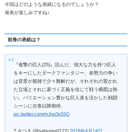
今回はどのような表紙になるのでしょうか？
発表が楽しみですね♪
前巻の表紙は？
『進撃の巨人(25)』読んだ。強大な力を持つ巨人
をキーにしたダークファンタジー。各勢力の争い
は背景が複雑で少々難解だが、それぞれの置かれ
た立場とそれに基づく正義を信じて戦う構図は熱
い。バリエーション豊かな巨人達を活かした戦闘
シーンに次巻以降期待。
pic.twitter.com/rvJnq3x55G
? さつま (@satsuma0122)
2018年4月14日