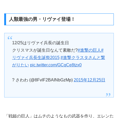
人類最強の男・リヴァイ登場！
12/25はリヴァイ兵長の誕生日
クリスマスが誕生日なんて素敵だ?
#進撃の巨人
#
リヴァイ兵長生誕祭2015
#進撃クラスタさんと繋
がりたい
pic.twitter.com/GCqCe8tzx0
? さわわ (@8FvlF2BAINbGzMp)
2015年12月25日
「戦鎚の巨人」はムチのようなもの武器を作り、エレンた