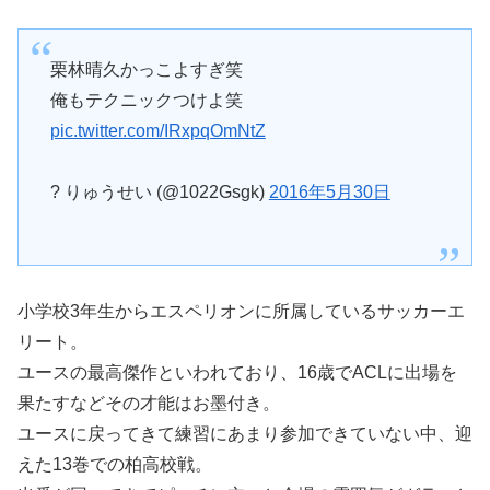
栗林晴久かっこよすぎ笑
俺もテクニックつけよ笑
pic.twitter.com/IRxpqOmNtZ
? りゅうせい (@1022Gsgk)
2016年5月30日
小学校3年生からエスペリオンに所属しているサッカーエ
リート。
ユースの最高傑作といわれており、16歳でACLに出場を
果たすなどその才能はお墨付き。
ユースに戻ってきて練習にあまり参加できていない中、迎
えた13巻での柏高校戦。