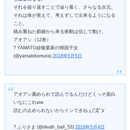
それを繰り返すことで辿り着く、さらなる次元。
それは体が覚えて、考えずして出来るようになる
こと。
積み重ねた鍛錬から来る衝動は信じて動け。
アオアシ（12巻）
? YAMATO@複業家の帰国子女
(@yamatokomura)
2018年5月5日
アオアシ薦められて読んでるんだけどくっそ面白
いなにこれww
読むの止められないからインできねぇ(°Д° )/
? ふりさま (@death_ball_53)
2018年5月4日