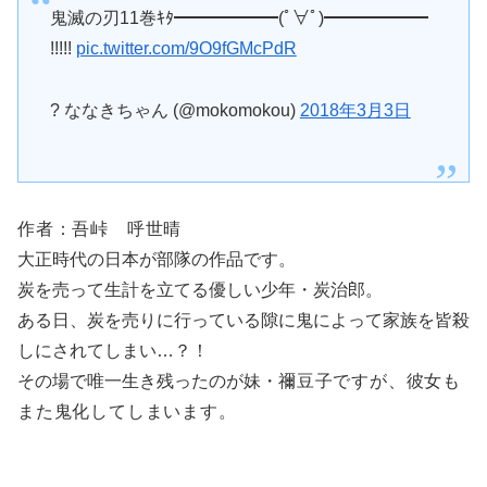
鬼滅の刃11巻ｷﾀ━━━━━━(ﾟ∀ﾟ)━━━━━━
!!!!!
pic.twitter.com/9O9fGMcPdR
? ななきちゃん (@mokomokou)
2018年3月3日
作者：吾峠 呼世晴
大正時代の日本が部隊の作品です。
炭を売って生計を立てる優しい少年・炭治郎。
ある日、炭を売りに行っている隙に鬼によって家族を皆殺
しにされてしまい…？！
その場で唯一生き残ったのが妹・
禰豆子ですが、彼女も
また鬼化してしまいます。