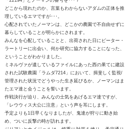
「22194」とノーマンの番号を･･･？
どこから現れたのか、言葉もわからないアダムの正体を推
理しているエマですが･･･。
心配されていたノーマンは、どこかの農園で不自由せずに
暮らしていることが明らかにされます。
みんなを心配していることと、出荷された日にピーター・
ラートリーに出会い、何か研究に協力することになった、
ということがわかりました。
ミネルヴァが遺しているファイルにあった西の果てに建設
された試験農園「ラムダ7214」において、揖斐しく監視/
管理された状況でどうやった生き延びるか、ノーマンはま
たエマ達と会うことを誓います。
作戦決行が迫り、みんなの士気をあげるエマ達ですが、
「レウウィス大公に注意」という声を耳にします。
予定よりも1日早くなりましたが、鬼達が狩りに動き始
め、ついに反撃の時が訪れます。