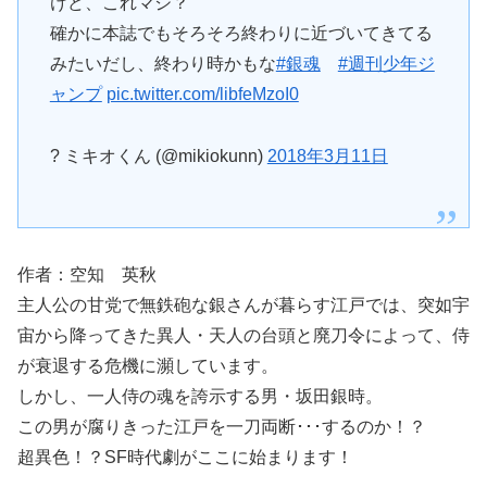
けど、これマジ？
確かに本誌でもそろそろ終わりに近づいてきてる
みたいだし、終わり時かもな
#銀魂
#週刊少年ジ
ャンプ
pic.twitter.com/libfeMzoI0
? ミキオくん (@mikiokunn)
2018年3月11日
作者：空知 英秋
主人公の甘党で無鉄砲な銀さんが暮らす江戸では、突如宇
宙から降ってきた異人・天人の台頭と廃刀令によって、侍
が衰退する危機に瀕しています。
しかし、一人侍の魂を誇示する男・坂田銀時。
この男が腐りきった江戸を一刀両断･･･するのか！？
超異色！？SF時代劇がここに始まります！