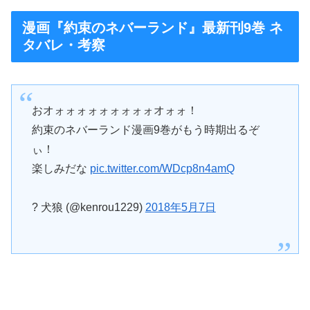
漫画『約束のネバーランド』最新刊9巻 ネ
タバレ・考察
おオォォォォォォォォォオォォ！
約束のネバーランド漫画9巻がもう時期出るぞ
ぃ！
楽しみだな
pic.twitter.com/WDcp8n4amQ
? 犬狼 (@kenrou1229)
2018年5月7日