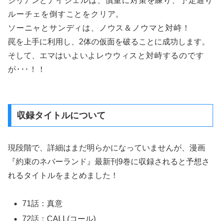
ジリアンと
ナイジェルは、慎重に対策を練り、予定通り
ルーチェを倒すことをクリア。
ソーニャとサンディは、
ノウス＆ノウマと対峙！
罠を上手に利用し、2体の仮面を破ることに成功します。
そして、エマは
いよいよ
レウウィスと対峙するのです
が･･･！！
収録タイトルについて
現段階で、詳細はまだ明らかになっていませんが、漫画
『約束のネバーランド』最新刊9巻に収録されると予想さ
れるタイトルをまとめました！
71話：真意
72話：CALL(コール)