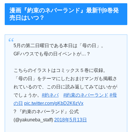
漫画『約束のネバーランド』最新刊9巻発
売日はいつ？
5月の第二日曜日である本日は「母の日」。
GFハウスでも母の日イベントが…？
こちらのイラストはコミックス５巻に収録。
「母の日」をテーマにしたおまけマンガも掲載さ
れているので、この日に読み返してみてはいかが
でしょうか。
#約ネバ
#約束のネバーランド
#母
の日
pic.twitter.com/gKbD2K6zVx
? 『約束のネバーランド』公式
(@yakuneba_staff)
2018年5月13日