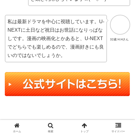
私は最新ドラマを中心に視聴しています。U-
NEXTに土日など祝日はお世話になりっぱな
しです。漫画の映画化とかあると、U-NEXT
32歳 H.Hさん
でどちらでも楽しめるので、漫画好きにも良
いのではないでしょうか。
まとめ
ホーム
検索
トップ
サイドバー