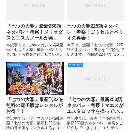
ベスの夢にエスタロッサが出て
『七つの大罪』最新258話
七つの大罪225話ネタバ
ネタバレ・考察！メリオダ
レ・考察！ゴウセルとペリ
スとエスカノールが再
オの再会！
戦？！
本記事では、少年マガジン掲載漫
今回は、漫画『七つの大罪』225
画『七つの大罪』最新258話のネ
話のネタバレ・考察をご紹介して
タバレ・考察をご紹介していきま
いきます。 前回の224話ではメリ
す。 聖剣を手にしたアーサーを
オダスとエリザベスの過去が語ら
回収するも、キューザックにより
れましたね。 三千前の聖戦の最
七つの大罪
七つの大罪
アーサーを失ってしまいました。
中、犯した罪からメリオダスとエ
それでも悲しみを胸に秘めたマー
リザベスの二人は罰を受けていた
リンは前を向き、エリザベス
とか。 種族を越えた愛と
『七つの大罪』最新253話
『七つの大罪』最新刊32巻
ネタバレ・考察！マエスが
無料の電子版はレンタルが
エスタロッサを操ってい
お得？！
る？！
本記事では、漫画『七つの大罪』
本記事では、少年マガジン掲載漫
最新253話のネタバレ・考察をご
画『七つの大罪』最新刊32巻無
紹介していきます。 エリザベス
料の電子版をレンタルするよりお