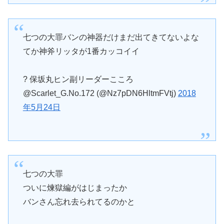
七つの大罪バンの神器だけまだ出てきてないよな
てか神斧リッタが1番カッコイイ
? 保坂丸ヒン副リーダーこころ
@Scarlet_G.No.172 (@Nz7pDN6HltmFVtj)
2018
年5月24日
七つの大罪
ついに煉獄編がはじまったか
バンさん忘れ去られてるのかと