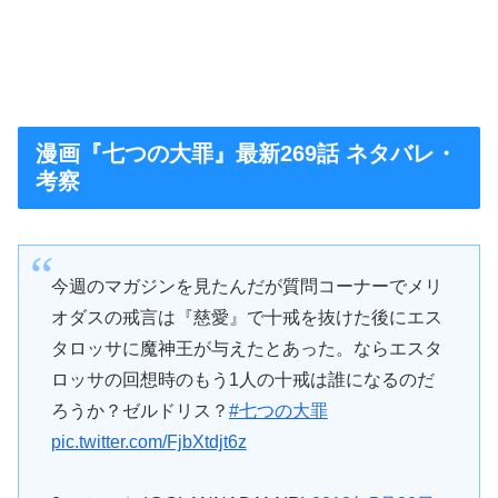
漫画『七つの大罪』最新269話 ネタバレ・
考察
今週のマガジンを見たんだが質問コーナーでメリ
オダスの戒言は『慈愛』で十戒を抜けた後にエス
タロッサに魔神王が与えたとあった。ならエスタ
ロッサの回想時のもう1人の十戒は誰になるのだ
ろうか？ゼルドリス？
#七つの大罪
pic.twitter.com/FjbXtdjt6z