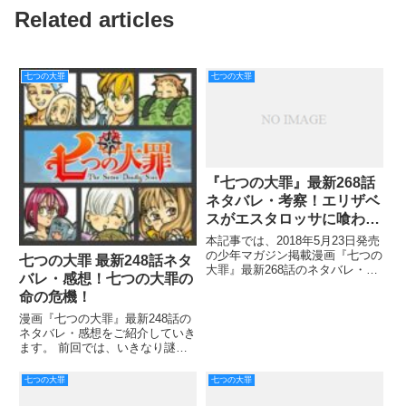
Related articles
七つの大罪
七つの大罪
『七つの大罪』最新268話
ネタバレ・考察！エリザベ
スがエスタロッサに喰われ
る！？
本記事では、2018年5月23日発売
の少年マガジン掲載漫画『七つの
七つの大罪 最新248話ネタ
大罪』最新268話のネタバレ・考
バレ・感想！七つの大罪の
察をご紹介していきます。 エス
命の危機！
タロッサに首をしめられたエリザ
ベスですが、何とか自力で窮地を
漫画『七つの大罪』最新248話の
脱することができました。 しか
ネタバレ・感想をご紹介していき
し一難去ってまた一難、
ます。 前回では、いきなり謎で
したね。 エスタロッサはエスカ
ノールとの戦いに敗れ、昏睡状態
七つの大罪
七つの大罪
になっていましたね。 そこで夢
を見ていましたが、以前にエリザ