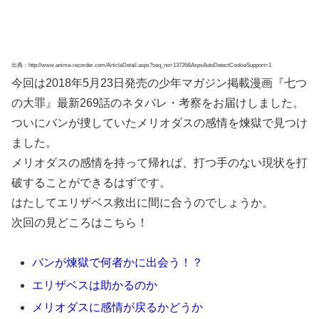
出典：http://www.anime-recorder.com/ArticleDetail.aspx?seq_no=13726&AspxAutoDetectCookieSupport=1
今回は2018年5月23日発売の少年マガジン掲載漫画『七つ
の大罪』最新269話のネタバレ・考察をお届けしました。
ついにバンが捜していたメリオダスの感情を煉獄で見つけ
ました。
メリオダスの感情を持って帰れば、打つ手のない現状を打
破することができるはずです。
はたしてエリザベス救出に間に合うのでしょうか。
次回の見どころはこちら！
バンが煉獄で何者かに出会う！？
エリザベスは助かるのか
メリオダスに感情が戻るかどうか