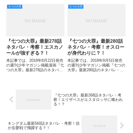
を呪いから救うため、メリオダス
得に読める方法について詳しくご
は七つの大罪を脱退しました。
説明していきます！ 前回の31巻
七つの大罪
七つの大罪
彼は弟ら2人に命じ、十戒の戒禁
では、エクスカリバーを手にした
（かいごん）を回収させ、魔神王
アーサーの姿に惚れ惚れしまし
の座を狙っています。 リオネ
た！ …なのに！あっけなく死ん
『七つの大罪』最新278話
『七つの大罪』最新280話
ネタバレ・考察！エスカノ
ネタバレ・考察！オスロー
ールが強すぎる？！
が身代わりに？！
本記事では、2018年8月22日発売
本記事では、2018年9月5日発売
の週刊少年マガジン掲載漫画『七
の週刊少年マガジン掲載『七つの
つの大罪』最新278話のネタバ
大罪』最新280話のネタバレ・あ
レ・考察をご紹介していきます。
らすじ・考察などをご紹介してい
前回、ついに力尽きてしまったデ
きます。 キング、ディアンヌ、
リエリ？！ 真っ逆さまに落ちて
ゴウセルで立ち向かった前回、マ
いくデリエリの顔からは、あの模
エルによってやはり突き返されて
様もフッと消えてしまっ
しまいました。 とにかく
『七つの大罪』最新268話ネタバレ・考
察！エリザベスがエスタロッサに喰われ
る！？
キングダム最新560話ネタバレ・考察！信
が岳嬰戦で飛躍する？！