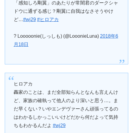
「感知しろ剛翼」のあたりが常闇君のダークシャ
ドウに通ずる感じ？剛翼に自我はなさそうやけ
ど…
#wj29
#ヒロアカ
? Looooonie(しっしも) (@LooonieLuna)
2018年6
月18日
ヒロアカ
轟家のことは、まだ全部知らんとなんも言えんけ
ど、家族の確執って他人のより深いと思う…。ま
だ早くない？いやエンデヴァーさん頑張ってるの
はわかるしかっこいいけどだから何だよって気持
ちもわかるんだよ
#wj29