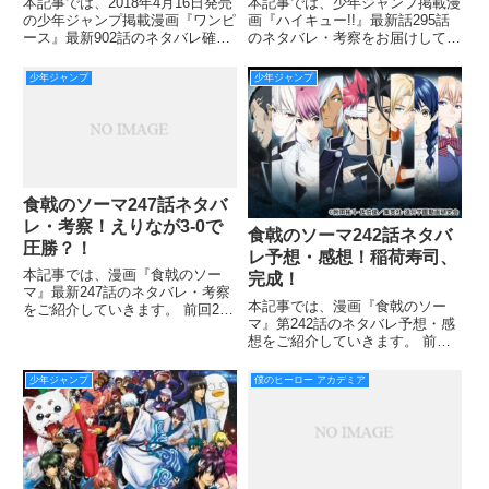
本記事では、2018年4月16日発売
本記事では、少年ジャンプ掲載漫
の少年ジャンプ掲載漫画『ワンピ
画『ハイキュー!!』最新話295話
ース』最新902話のネタバレ確
のネタバレ・考察をお届けしてい
定・考察をご紹介していきます。
きます！ 前回294話では、ついに
クイーン・ママ・シャンテの砲撃
始まった『ゴミ捨て場の戦い』。
少年ジャンプ
少年ジャンプ
から間一髪助かったサニー号。
1話で1点だと、このペースでは
ジンベエは自分の元に集まった魚
終わるのは来年か？って話です
人たちとともに戦うこと
が、過去の回想シーン、
食戟のソーマ247話ネタバ
レ・考察！えりなが3-0で
食戟のソーマ242話ネタバ
圧勝？！
レ予想・感想！稲荷寿司、
本記事では、漫画『食戟のソー
完成！
マ』最新247話のネタバレ・考察
本記事では、漫画『食戟のソー
をご紹介していきます。 前回246
マ』第242話のネタバレ予想・感
話では、テーマ『黒糖』でももが
想をご紹介していきます。 前回
デコロールを作っていましたね！
では、余談ですが、海鮮丼めちゃ
対するえりな様はふわふわのパン
くちゃうまそうでしたね！ まさ
ケーキを作り、『神域の黒糖こし
少年ジャンプ
僕のヒーロー アカデミア
かオレンジやレモンを使って酢飯
あん』で洋風に仕上げるか
をつくるとは予想外でした！笑
第242話では、ついにゆきひら