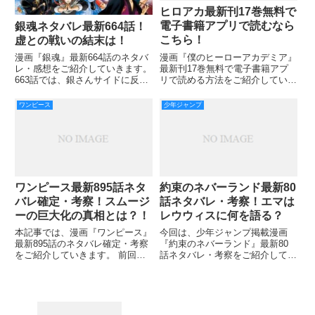
ヒロアカ最新刊17巻無料で
電子書籍アプリで読むなら
銀魂ネタバレ最新664話！
こちら！
虚との戦いの結末は！
漫画『僕のヒーローアカデミア』
漫画『銀魂』最新664話のネタバ
最新刊17巻無料で電子書籍アプ
レ・感想をご紹介していきます。
リで読める方法をご紹介していき
663話では、銀さんサイドに反撃
ます。 前回では、なかなか見れ
の目がようやく見えてきた感じで
ない切島と緑谷コンビも新鮮でし
したが、このままでは終わらない
ワンピース
少年ジャンプ
たね。 また、切島のコンプレッ
気がしますよね。虚との闘いが
クスに三奈ちゃんが深く関わって
徐々に盛り上がってきましたね！
いた事が初めて知りました。 何
ラストでは、いかにも「反
ワンピース最新895話ネタ
約束のネバーランド最新80
バレ確定・考察！スムージ
話ネタバレ・考察！エマは
ーの巨大化の真相とは？！
レウウィスに何を語る？
本記事では、漫画『ワンピース』
今回は、少年ジャンプ掲載漫画
最新895話のネタバレ確定・考察
『約束のネバーランド』最新80
をご紹介していきます。 前回
話ネタバレ・考察をご紹介してい
は、ルフィの隠し玉「ギア4スネ
きます。 前回79話では、子供た
イクマン」が発動しました。 一
ちの作戦が見事きまり、ノウマを
体どのような技なのかとても気に
倒すことができました。 閃光弾
なりますね！ 895話ではスネイク
の目くらましが効き、特殊弾をノ
マンの全貌を見ることができ
ウマの仮面に当て、ソーニャがお