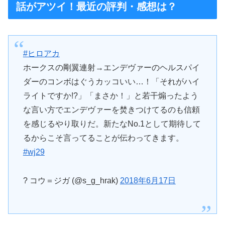
話がアツイ！最近の評判・感想は？
#ヒロアカ
ホークスの剛翼連射→エンデヴァーのヘルスパイ
ダーのコンボはぐうカッコいい…！「それがハイ
ライトですか!?」「まさか！」と若干煽ったよう
な言い方でエンデヴァーを焚きつけてるのも信頼
を感じるやり取りだ。新たなNo.1として期待して
るからこそ言ってることが伝わってきます。
#wj29
? コウ＝ジガ (@s_g_hrak)
2018年6月17日