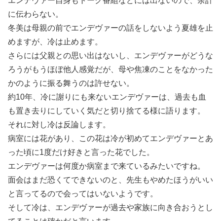
エンデヴァー自身もトーク番組などには出ないので、余計
に伝わらない。
冬美は母親の前でエンデヴァーの話をしないよう夏雄を止
めますが、冷は止めます。
さらには父親との思い出はないし、エンデヴァーがどうな
ろうがもうほぼ他人感覚だが、母や焦凍のことをなかった
かのように振る舞うのは許せない。
約10年、冷に謝りにも来ないエンデヴァーは、過去も血
も置き去りにしていく気だと切り捨てる様に語ります。
それに対し冷は反論します。
病室には花があり、この花は冷が初めてエンデヴァーとあ
った頃に1度だけ好きと言った花でした。
エンデヴァーは何度か病室まで来ているみたいですね。
面会はまだ恐くてできないのと、先生もやめたほうがいい
と言ってるので会ってはいないようです。
そして冷は、エンデヴァーが過去や家族に向き合おうとし