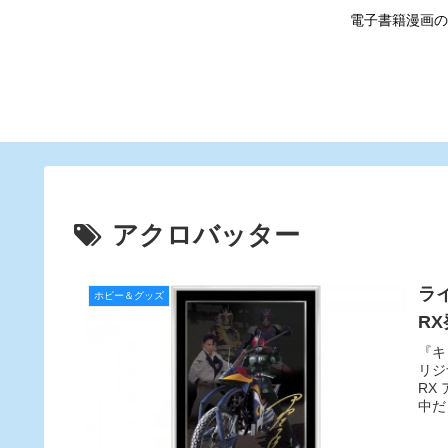
電子書籍漫画の
アクロバッター
ラ
ホビー＆グッズ
R
『キ
リジ
RX
中だ