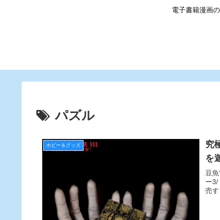
電子書籍漫画の
パズル
究
ホビー＆グッズ
を
豆魚
ー3
売す