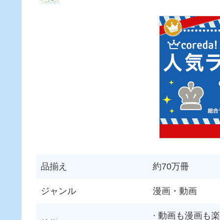
品揃え
約70万冊
ジャンル
漫画・動画
· 動画も漫画も