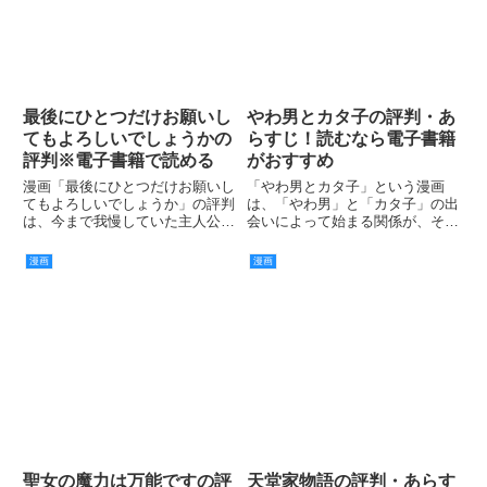
最後にひとつだけお願いし
やわ男とカタ子の評判・あ
てもよろしいでしょうかの
らすじ！読むなら電子書籍
評判※電子書籍で読める
がおすすめ
漫画「最後にひとつだけお願いし
「やわ男とカタ子」という漫画
てもよろしいでしょうか」の評判
は、「やわ男」と「カタ子」の出
は、今まで我慢していた主人公の
会いによって始まる関係が、その
怒りが爆発して感情のままに行動
先ではどうなっていくのか？とい
する姿がすっきりするという意見
うことが気になるストーリーにな
漫画
漫画
が多くなっています。
っています。
聖女の魔力は万能ですの評
天堂家物語の評判・あらす