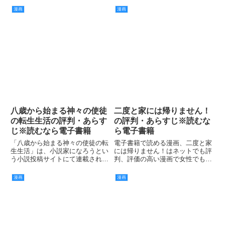
漫画
漫画
八歳から始まる神々の使徒
二度と家には帰りません！
の転生生活の評判・あらす
の評判・あらすじ※読むな
じ※読むなら電子書籍
ら電子書籍
「八歳から始まる神々の使徒の転
電子書籍で読める漫画、二度と家
生生活」は、小説家になろうとい
には帰りません！はネットでも評
う小説投稿サイトにて連載されて
判、評価の高い漫画で女性でも男
いた小説が漫画化されたもので
性でも楽しむことが出来るお話で
す。
す。
漫画
漫画