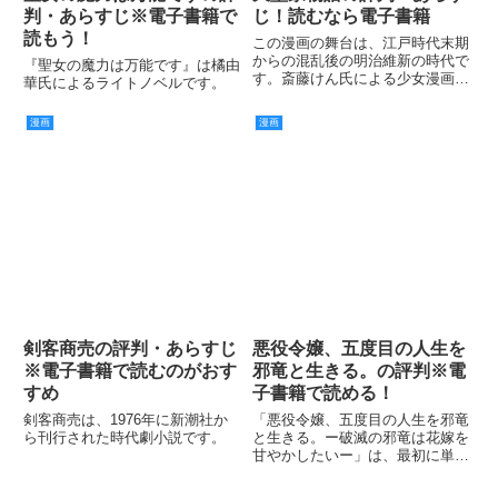
判・あらすじ※電子書籍で
じ！読むなら電子書籍
読もう！
この漫画の舞台は、江戸時代末期
からの混乱後の明治維新の時代で
『聖女の魔力は万能です』は橘由
す。斎藤けん氏による少女漫画
華氏によるライトノベルです。
で、ラブストーリーとなっていま
す。
漫画
漫画
剣客商売の評判・あらすじ
悪役令嬢、五度目の人生を
※電子書籍で読むのがおす
邪竜と生きる。の評判※電
すめ
子書籍で読める！
剣客商売は、1976年に新潮社か
「悪役令嬢、五度目の人生を邪竜
ら刊行された時代劇小説です。
と生きる。ー破滅の邪竜は花嫁を
甘やかしたいー」は、最初に単行
本で発売されていますが、電子書
籍版でも配信されています。