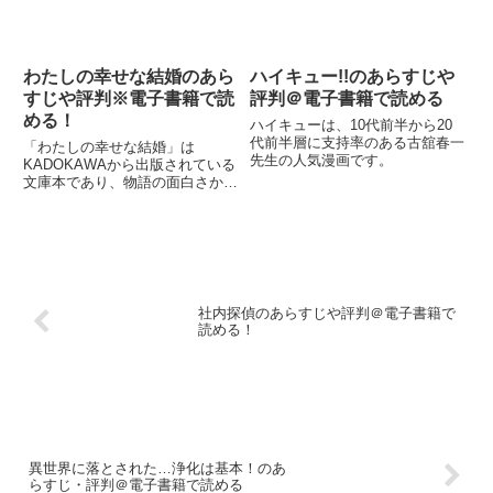
わたしの幸せな結婚のあら
ハイキュー!!のあらすじや
すじや評判※電子書籍で読
評判＠電子書籍で読める
める！
ハイキューは、10代前半から20
代前半層に支持率のある古舘春一
「わたしの幸せな結婚」は
先生の人気漫画です。
KADOKAWAから出版されている
文庫本であり、物語の面白さから
漫画化されました。
社内探偵のあらすじや評判＠電子書籍で
読める！
異世界に落とされた…浄化は基本！のあ
らすじ・評判＠電子書籍で読める