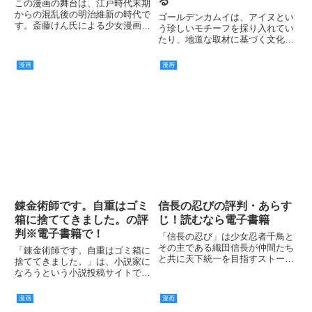
る
この漫画の舞台は、江戸時代末期
からの混乱後の明治維新の時代で
ゴールデンカムイは、アイヌとい
す。斎藤けん氏による少女漫画
う珍しいモチーフを採り入れてい
で、ラブストーリーとなっていま
たり、地道な取材に基づく文化や
す。
グルメ要素が高く評価されていま
す。
漫画
漫画
錬金術師です。自重はゴミ
信長の忍びの評判・あらす
箱に捨ててきました。の評
じ！読むなら電子書籍
判※電子書籍で！
「信長の忍び」は少女忍者千鳥と
その主である織田信長が仲間たち
「錬金術師です。自重はゴミ箱に
と共に天下統一を目指すストーリ
捨ててきました。」は、小説家に
ーですが、その内容がギャグ漫画
なろうという小説投稿サイトで連
となっているため様々な2人の掛
載されている小説が漫画化された
け合いや失敗談などを中心にコミ
作品です。
漫画
漫画
カルに描かれているのが特徴で