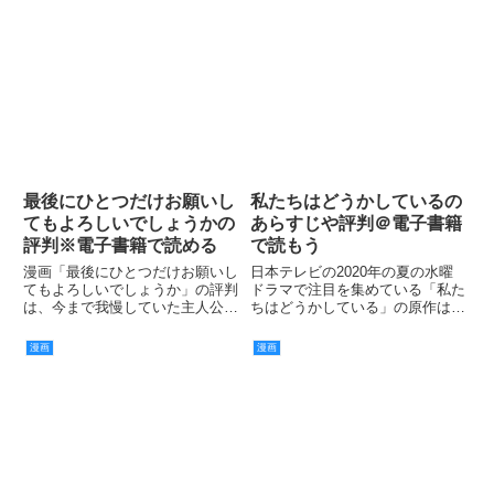
す。
最後にひとつだけお願いし
私たちはどうかしているの
てもよろしいでしょうかの
あらすじや評判＠電子書籍
評判※電子書籍で読める
で読もう
漫画「最後にひとつだけお願いし
日本テレビの2020年の夏の水曜
てもよろしいでしょうか」の評判
ドラマで注目を集めている「私た
は、今まで我慢していた主人公の
ちはどうかしている」の原作は、
怒りが爆発して感情のままに行動
安藤なつみ先生による漫画です。
する姿がすっきりするという意見
漫画
漫画
が多くなっています。