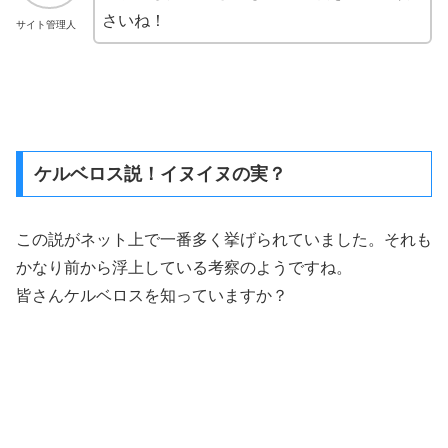
さいね！
サイト管理人
ケルベロス説！イヌイヌの実？
この説がネット上で一番多く挙げられていました。それも
かなり前から浮上している考察のようですね。
皆さんケルベロスを知っていますか？
出典：http://monsterpedia.moon-
bear.com/2018/01/05/%E3%82%B1%E3%83%AB%E3%83%99%E3%83%AD%E3%82%B9/
ケルベロスは、ギリシャ神話に登場する地獄の番犬です。