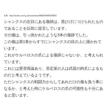
麦わら海賊団が結成されてまだメンバーがルフィとゾロの
2人だった時、ルフィはこんな事を言っています。
出典：https://web.hackadoll.com/n/8mjM7
ケルベロスの弱点は“音楽”です。音楽を聴くと3頭全てが
眠りについてしまうそうです。