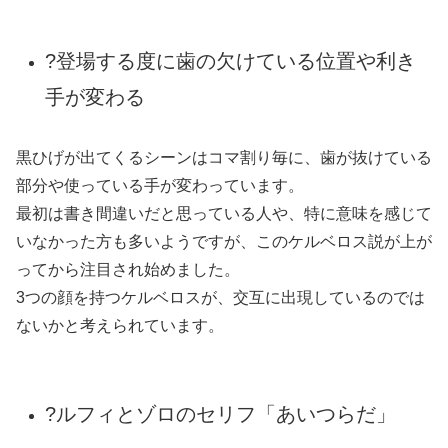
出典：https://matome.naver.jp/odai/2133511051310316401/2133512217110819903
始めてルフィ・ゾロ・ナミと黒ひげが出会ったシーンで、
ナミが黒ひげを「あいつ」と呼んだ時ルフィとゾロは「あ
いつらだ…たぶんな」と訂正しています。
この時仲間がいるのか、一人であって一人ではないと含み
を持たせた言い方をしていた事で読者はかなり混乱してい
ました。
このセリフも伏線で、黒ひげが1人でありながら1人では
ない事を示唆していたのではないかとみられています。
ルフィとゾロは、この一瞬で見抜いたのかもしれません。
?シャンクスが黒ひげにつけられた傷