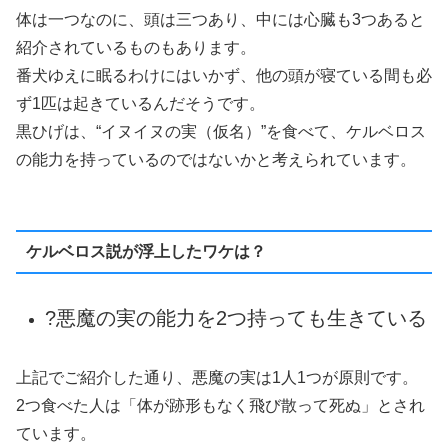
ただケルベロスのように口や頭、場合によっては心臓が3
つもあれば可能ではないか？と考えられました。
悪魔の実の能力は魂に宿るとされています。そのため、心
臓が3つあるケルベロスであれば、体は飛び散らなくて済
むのでは…？という事ですね。
?黒ひげ海賊団の海賊旗
出典：https://matome.naver.jp/odai/2133511051310316401
こちらが黒ひげ海賊団の海賊旗です。
本編ではあまり多く登場しないので、よく見ていなかった
という方もいるかもしれませんが、ドクロが3つあります
よね。