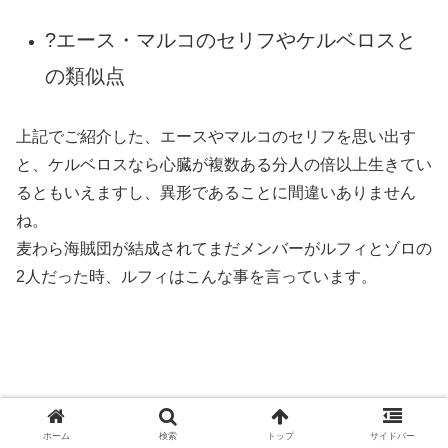
さらにケルベロスは甘いものに目がなく、それを食べてい
る間であれば目の前を通過できるとも言われています。ち
なみに黒ひげはチェリーパイが大好物のようですね！
音楽家はブルックがいますし、コックであるサンジは最初
コックではなくパティシエの設定だったのだとか。
このあたりからもケルベロスとの共通点を感じますし、最
初の段階から麦わら海賊団が黒ひげと戦う事を予定してい
たのではないかとみられています。
ここまで計算しつくされたものだったとした
ら、すごいの一言ですよね！！凄すぎます尾
田栄一郎さん！
サイト管理人
ホーム
検索
トップ
サイドバー