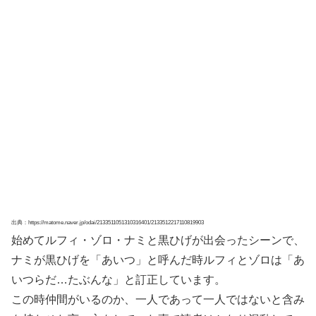
出典：https://twitter.com/op_fukusen/status/688623046404378624
シャンクスの左目にある傷跡は、黒ひげにつけられたもの
であることを以前に提言しています。
その傷は、引っ掛かれたような3本の傷跡でした。
この傷は第1巻からすでにシャンクスの目の上に描かれて
います。
これがケルベロスの爪による傷跡じゃないか、と考えられ