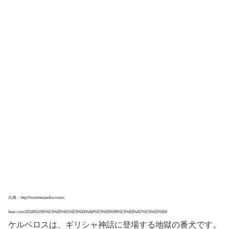
体は一つなのに、頭は三つあり、中には心臓も3つあると
紹介されているものもあります。
番犬ゆえに眠るわけにはいかず、他の頭が寝ている間も必
ず1匹は起きているんだそうです。
黒ひげは、“イヌイヌの実（仮名）”を食べて、ケルベロス
の能力を持っているのではないかと考えられています。
ケルベロス説が浮上したワケは？
?悪魔の実の能力を2つ持っても生きている
上記でご紹介した通り、悪魔の実は1人1つが原則です。
2つ食べた人は「体が跡形もなく飛び散って死ぬ」とされ
ています。