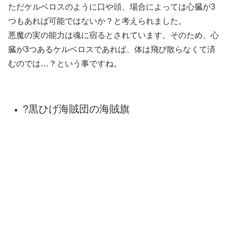
ルフィやその他の多くの海賊団はドクロは一つ。
さらにトレードマークになる麦わら帽子などが書かれてい
ます。
黒ひげ海賊団というくらいだから、黒ひげが書かれている
のかと思いきや、3つのドクロと4本の交差した骨です。
ケルベロスは頭3つの、足4本…。
ここからケルベロスを連想した人も多いようです。
?登場する度に歯の欠けている位置や利き
手が変わる
黒ひげが出てくるシーンはコマ割り毎に、歯が抜けている
部分や使っている手が変わっています。
最初は書き間違いだと思っている人や、特に意味を感じて