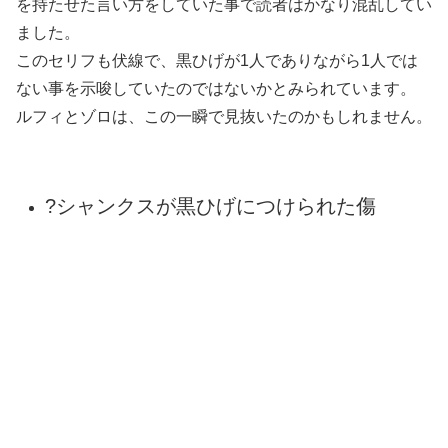
ています。
これには賛否両論あり、否定派の人は武器の鉤爪によるも
のだと考えているようです。
ただシャンクスの戦闘力からしてあれだけの傷を負う事に
なるか、と考えた時にケルベロスの爪の可能性も十分にあ
ると思います。
?エース・マルコのセリフやケルベロスと
の類似点
上記でご紹介した、エースやマルコのセリフを思い出す
と、ケルベロスなら心臓が複数ある分人の倍以上生きてい
るともいえますし、異形であることに間違いありません
ね。