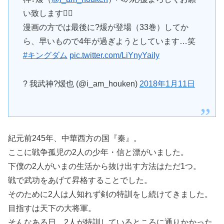
い致します🙇‍♂️
漫画の方では最後に?煖が登場（33巻）してか
ら、早いもので4年が過ぎようとしています…笑
#キングダム
pic.twitter.com/LiYnyYaiIy
? 我武神?煖也 (@i_am_houken)
2018年1月11日
紀元前245年、中華西方の国『秦』。
ここに戦争孤児の2人の少年・信と漂がいました。
下僕の2人がいまの生活から抜け出す方法はただ1つ。
戦で武功をあげて昇格することでした。
そのために2人は人知れず剣の特訓をし続けてきました。
目指すは天下の大将軍。
そんなある日、2人が特訓しているところに通りかかった