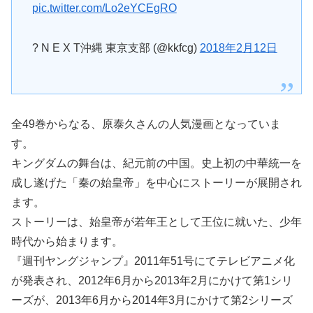
pic.twitter.com/Lo2eYCEgRO
? N E X T沖縄 東京支部 (@kkfcg)
2018年2月12日
全49巻からなる、原泰久さんの人気漫画となっていま
す。
キングダムの舞台は、紀元前の中国。史上初の中華統一を
成し遂げた「秦の始皇帝」を中心にストーリーが展開され
ます。
ストーリーは、始皇帝が若年王として王位に就いた、少年
時代から始まります。
『週刊ヤングジャンプ』2011年51号にてテレビアニメ化
が発表され、2012年6月から2013年2月にかけて第1シリ
ーズが、2013年6月から2014年3月にかけて第2シリーズ