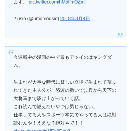
ます。
pic.twitter.com/hM5ffmOZmi
? usio (@umomousio)
2018年3月4日
今連載中の漫画の中で最もアツイのはキングダ
ム。
生まれが大事な時代に貧しい立場で生まれて蔑ま
れてきた主人公が、怒涛の勢いで歩兵から天下の
大将軍まで駆け上がっていく話。
これ読んで燃えないやつは男じゃない。
仕事してる人やスポーツ本気でやってる人は絶対
読むんや！ええな？絶対やで！！