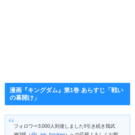
漫画『キングダム』第1巻 あらすじ「戦い
の幕開け」
フォロワー3,000人到達しました‼️引き続き我武
神?煖（
@i_am_houken
）への応援よろしくお願