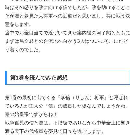
時はその怒りを政に向ける信でしたが、政を助けることこ
そが漂と夢見た大将軍への近道だと思い直し、共に戦う決
意をします。
途中でお金目当てで近づいてきた案内役の河了貂とともに
まずは昌文君との合流地へ向かう3人はついにそこにたど
り着くのでした。
第1巻を読んでみた感想
第1巻の最初に出てくる『李信（りしん）将軍』と呼ばれ
ている人が主人公『信』の成長した姿なんでしょうかね。
秦の始皇帝ですからね！
戦争孤児の信と漂は、下階級でありながら中華全土に響き
渡る天下の代将軍を夢見て日々を過ごします。