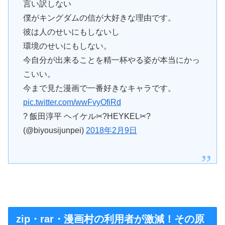
言い訳しない
僕がキングダムの信が大好きな理由です。
彼は人のせいにもしないし
環境のせいにもしない。
今自分が出来ることを精一杯やる姿が本当にかっ
こいい。
今まで見た漫画で一番好きなキャラです。
pic.twitter.com/wwFvyOfiRd
? 飯田淳平 ヘイケル✂?HEYKEL✂?
(@biyousijunpei)
2018年2月9日
zip・rar・漫画村の利用者が激減！その原