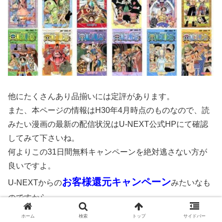
他にたくさんあり品揃いには定評があります。
また、本ページの情報はH30年4月時点のものなので、読
みたい漫画の最新の配信状況はU-NEXT公式HPにて確認
してみて下さいね。
何よりこの31日間無料キャンペーンを絶対逃さない方が
良いですよ。
お客様還元キャンペーン
U-NEXTからの
みたいなも
のですから。
ただ、31日間の無料トライアル期間がいつ終わるのかに
ホーム
検索
トップ
サイドバー