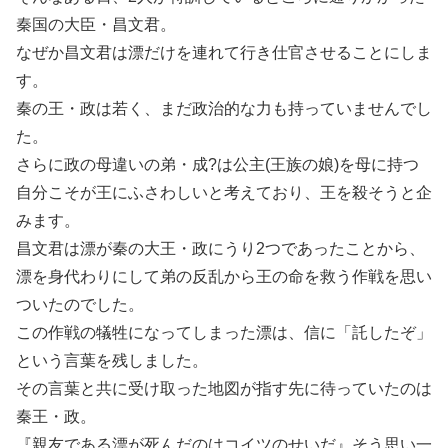
秦国の大臣・昌文君。
なぜか昌文君は漂だけを連れて行き仕官させることにしま
す。
秦の王・政は若く、まだ政治的な力も持っていませんでし
た。
さらに政の母違いの弟・成?は公主(王族の娘)を母に持つ
自分こそが王にふさわしいと考えており、王を殺そうと企
みます。
昌文君は漂が秦の大王・政にうり2つであったことから、
漂を身代わりにして弟の反乱から王の命を救う作戦を思い
ついたのでした。
この作戦の犠牲になってしまった漂は、信に「託したぞ」
という言葉を残しました。
その言葉と共に受け取った地図が指す先に待っていたのは
秦王・政。
『親友である漂が死んだのはコイツのせいだ』そう思い一