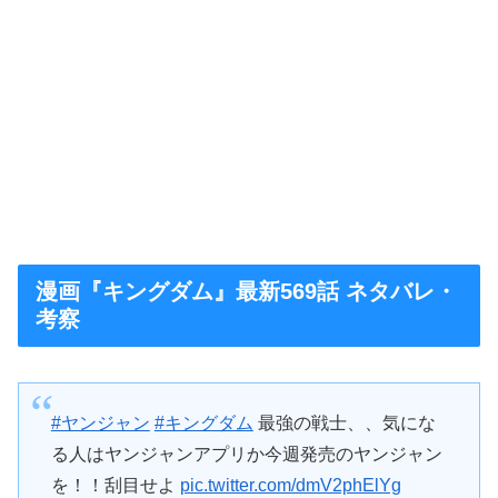
漫画『キングダム』最新569話 ネタバレ・
考察
#ヤンジャン
#キングダム
最強の戦士、、気にな
る人はヤンジャンアプリか今週発売のヤンジャン
を！！刮目せよ
pic.twitter.com/dmV2phElYg