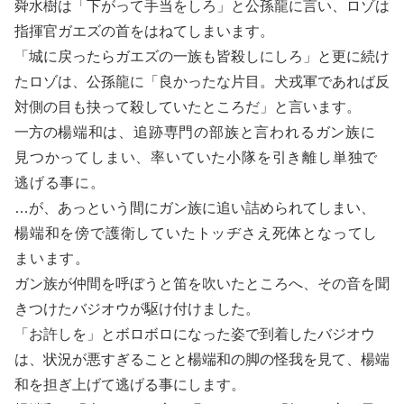
舜水樹は「下がって手当をしろ」と公孫龍に言い、ロゾは
指揮官ガエズの首をはねてしまいます。
「城に戻ったらガエズの一族も皆殺しにしろ」と更に続け
たロゾは、公孫龍に「良かったな片目。犬戎軍であれば反
対側の目も抉って殺していたところだ」と言います。
一方の
楊端和は、追跡専門の部族と言われるガン族に
見つかってしまい、率いていた小隊を引き離し単独で
逃げる事に。
…が、あっという間にガン族に追い詰められてしまい、
楊端和を傍で護衛していたトッヂさえ死体となってし
まいます。
ガン族が仲間を呼ぼうと笛を吹いたところへ、その音を聞
きつけたバジオウが駆け付けました。
「お許しを」とボロボロになった姿で到着したバジオウ
は、状況が悪すぎることと楊端和の脚の怪我を見て、楊端
和を担ぎ上げて逃げる事にします。