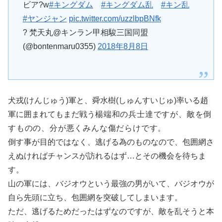
ビア?w
#キングダム
#キングダム乱
#キン乱
#ヤンジャン
pic.twitter.com/uzzlbpBNfk
? 梵天丸@キンラン甲相駿三国同盟
(@bontenmaru0355)
2018年8月8日
犬戎(けんじゅう)軍と、舜水樹(しゅんすいじゅ)率いる趙
軍に囲まれてもまだ戦う
楊端和の兵士達ですが、敵を倒
すものの、分が悪くみんな傷だらけです。
倒す事が目的ではなく、逃げる為のものなので、包囲網さ
えぬければチャンスが訪れるはず…とその機会を待ちま
す。
山の軍には、バジオウという最強の男がいて、バジオウが
自ら先頭に立ち、包囲網を突破してしまいます。
ただ、逃げるためだったはずなのですが、敵を乱そうと本