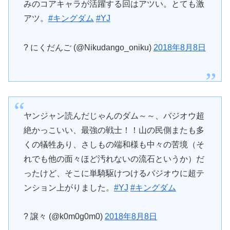
みのコアキャラが活躍する回はアツい。とても激
アツ。
#キングダム
#YJ
? にくだんご (@Nikudango_oniku)
2018年8月8日
ヤンジャン読んだじゃんのダム～～、バジオウ超
絶かっこいい、最強の戦士！！山の民側またも多
くの犠牲あり、さしもの端和様も中々の苦境（そ
れでも他の面々ほど汚れないの流石というか）だ
ったけど、そこに単騎駆けつけるバジオウに超テ
ンション上がりました。
#YJ
#キングダム
? 譲々 (@k0m0g0m0)
2018年8月8日