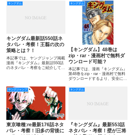
ジオウは圧倒的な強さでゴバを追
対抗すべく、信が飛信隊全軍の指
キングダム
キングダム
い詰め、逃げるゴバを楊端和が囲
揮をとることになりました。 信
い戦いは決着がついたかに思われ
は直感を働かせ、貂でさえ見当が
ました。 しかし舜水樹
つかない相手の行動を読んで、
キングダム最新話550話ネ
タバレ・考察！王翦の次の
【キングダム】48巻は
策略とは？！
zip・rar・漫画村で無料ダ
本記事では、ヤングジャンプ掲載
ウンロード可能？
漫画『キングダム』最新話550話
のネタバレ・考察をご紹介してい
本記事では、漫画『キングダム』
きます。 前回549話では、羌?の
第48巻をzip・rar・漫画村で無料
大活躍により大炎を互角の戦いで
ダウンロードするより、安全に今
終わらせることができました。
すぐ読めるとっておきのお得情報
信の頑張りもあり、戦いは次の日
を限定公開していきます。 皆さ
ヤングジャンプ
キングダム
に持ち越されます。 飛信
ん、漫画『キングダム』を楽しく
読んでいますか？ この漫画も
2006年にスタートし、
『キングダム』最新553話
東京喰種:re最新176話ネタ
ネタバレ・考察！壁が三将
バレ・考察！旧多の背後に