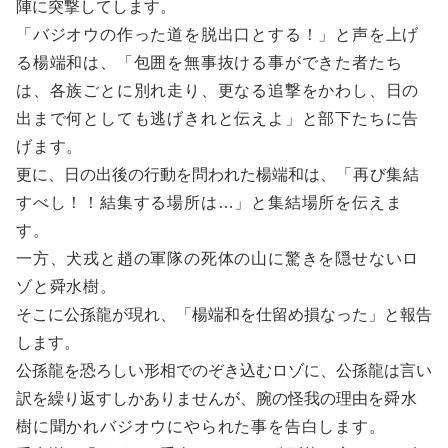
陣に突撃してします。
「バジオウの作った道を脱出口とする！」と声を上げ
る
楊端和は、「
包囲を無事抜ける事ができた者たち
は、各族ごとに別れ走り、更なる追撃をかわし、日の
出まで何としても逃げきれと伝えよ」と部下たちに告
げます。
更に、日の出後の行動を問われた楊端和は、
「再び集結
すべし！！結集する場所は…」と集結場所を伝えま
す。
一方、犬戎と趙の軍隊の死体の山に驚きを隠せない
ロ
ゾと舜水樹。
そこに公孫龍が現れ、「楊端和を仕留め損なった」と報告
します。
公孫龍を恐ろしい形相でのぞき込むロゾに、公孫龍は言い
訳を繰り返すしかありませんが、腕の怪我の理由を
舜水
樹に聞かれバジオウにやられた事を告白します。