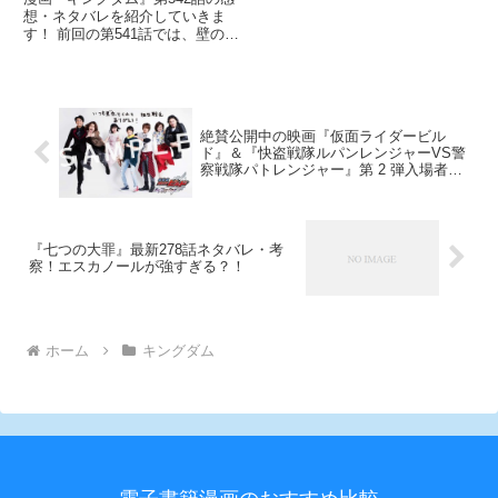
想・ネタバレを紹介していきま
す！ 前回の第541話では、壁の兵
糧の失態。 更に、それを取り返
そうと挽回を図る戦いも犬戎にい
なされて大打撃。 ?陽は王翦の知
らない間に危険すぎる状況を迎え
ていましたね(゜-゜)
絶賛公開中の映画『仮面ライダービル
ド』＆『快盗戦隊ルパンレンジャーVS警
察戦隊パトレンジャー』第 2 弾入場者プ
レゼントが8/18（土）より全国の映画館
で配布決定!!!
『七つの大罪』最新278話ネタバレ・考
察！エスカノールが強すぎる？！
ホーム
キングダム