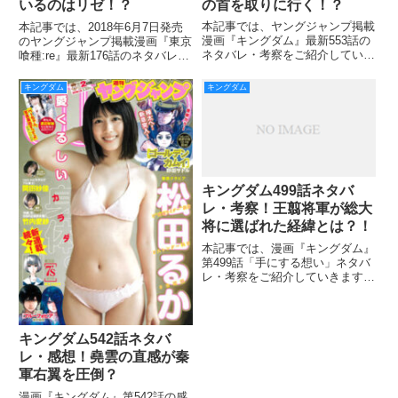
の首を取りに行く！？
いるのはリゼ！？
本記事では、ヤングジャンプ掲載
本記事では、2018年6月7日発売
漫画『キングダム』最新553話の
のヤングジャンプ掲載漫画『東京
ネタバレ・考察をご紹介していき
喰種:re』最新176話のネタバレ・
ます。 天幕に呼ばれた山の民に
考察をご紹介していきます。 旧
楊端和が告げた作戦は、明日一日
多を倒すことができたカネキは、
キングダム
キングダム
で相手の武の半分に相当する主力
ラスボスである竜と戦うことにな
を削ぐという急戦でした。 大量
りそうです。 一方CCGもエトや
に犠牲が出るのは必至の博打と
ナキの参戦で大きな
キングダム499話ネタバ
レ・考察！王翦将軍が総大
将に選ばれた経緯とは？！
本記事では、漫画『キングダム』
第499話「手にする想い」ネタバ
レ・考察をご紹介していきます。
前回498話では、戦前で緊張感が
高まる中、ついに大将が発表され
ました。 桓騎将軍・楊端和将軍
そして王翦将軍が大将に選ばれま
キングダム542話ネタバ
したが、王翦の下に楊端和
レ・感想！堯雲の直感が秦
軍右翼を圧倒？
漫画『キングダム』第542話の感