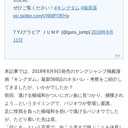
ぜひご覧ください！
#キングダム
#福原遥
pic.twitter.com/Vl90tPQEHg
? YJグラビア ＪＵＭＰ (@gura_jump)
2018年8月
11日
本記事では、2018年8月9日発売のヤングジャンプ掲載漫
画『キングダム』最新569話のネタバレ・考察をご紹介し
てきましたが、いかがでしたか？
前回、逃げる楊端和がついにガン族に見つかり、捕獲され
よう…というタイミングで、バジオウが登場し援護。
足に怪我を負った楊端和を担いで逃げるバジオウでした
が、たどり着いた先は崖。
「信じる」という言葉で、向こう岸まで跳ぶことを決意し