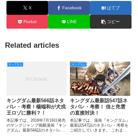
X
Facebook
はてブ
Pocket
LINE
コピー
Related articles
キングダム
キングダム
キングダム最新566話ネタ
キングダム最新話547話ネ
バレ・考察！楊端和が犬戎
タバレ・考察！ 信と尭雲
王ロゾに勝利？！
の直接対決！
本記事では、2018年7月19日発売
本記事では、漫画『キングダム』
のヤングジャンプ掲載漫画『キン
最新話547話のネタバレ・考察を
グダム』最新566話のネタバレ・
ご紹介していきます。 これまで
考察をご紹介していきます。 バ
の話では、本能型の武将・尭雲に