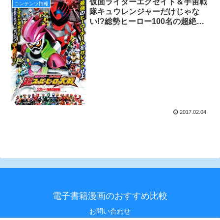
仮面ライダーエグゼイト＆宇宙戦
コンテンツ情報
隊キュウレンジャーだけじゃな
い!?総勢ヒーロー100名の超絶コ
ラボ!!3/25（土）公開の『仮面ラ
イダー×スーパー戦隊 超スーパー
ヒーロー大戦』のポスター解
禁！！
2017.02.04
電子書籍漫画のおすすめ比較
お問い合わせ