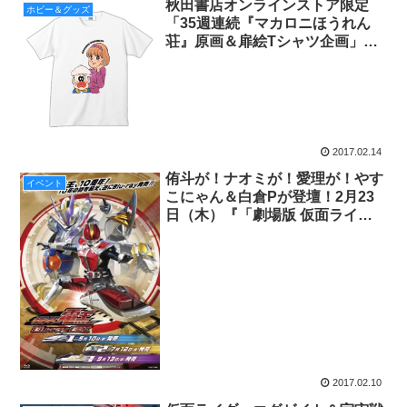
秋田書店オンラインストア限定
ホビー＆グッズ
「35週連続『マカロニほうれん
荘』原画＆扉絵Tシャツ企画」か
ら第34弾を紹介！
2017.02.14
侑斗が！ナオミが！愛理が！やす
イベント
こにゃん＆白倉Pが登壇！2月23
日（木）『「劇場版 仮面ライダ
ー電王 俺、誕生！」トークショ
ー付き特別上映会』を開催！
2017.02.10