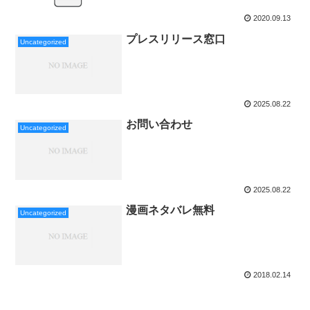
2020.09.13
プレスリリース窓口
Uncategorized
2025.08.22
お問い合わせ
Uncategorized
2025.08.22
漫画ネタバレ無料
Uncategorized
2018.02.14