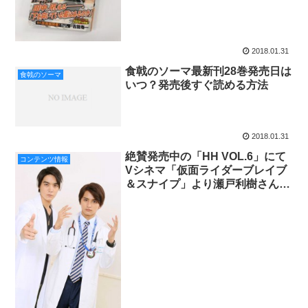
2018.01.31
食戟のソーマ最新刊28巻発売日は
食戟のソーマ
いつ？発売後すぐ読める方法
2018.01.31
絶賛発売中の「HH VOL.6」にて
コンテンツ情報
Vシネマ「仮面ライダーブレイブ
＆スナイプ」より瀬戸利樹さん＆
松本享恭さん対談を掲載！お二人
からスペシャル動画も!!