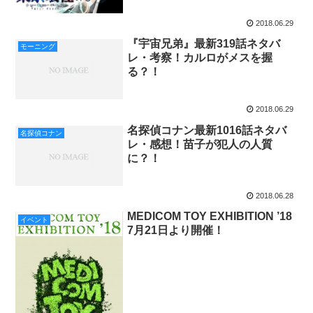
2018.06.29
『宇宙兄弟』最新319話ネタバ
モーニング
レ・考察！カルロがメスを握
る？！
2018.06.29
名探偵コナン最新1016話ネタバ
名探偵コナン
レ・感想！苗子が犯人の人質
に？！
2018.06.28
MEDICOM TOY EXHIBITION ’18
イベント
7月21日より開催！