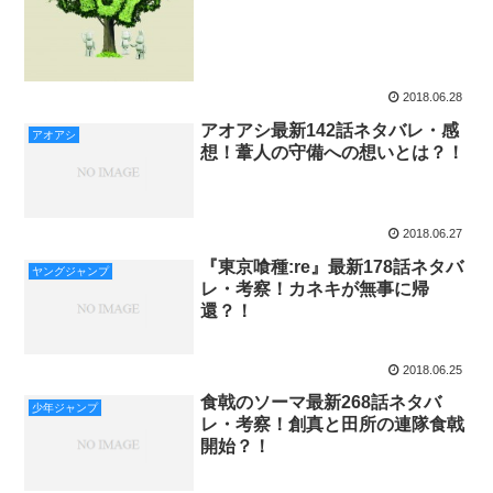
2018.06.28
アオアシ最新142話ネタバレ・感
アオアシ
想！葦人の守備への想いとは？！
2018.06.27
『東京喰種:re』最新178話ネタバ
ヤングジャンプ
レ・考察！カネキが無事に帰
還？！
2018.06.25
食戟のソーマ最新268話ネタバ
少年ジャンプ
レ・考察！創真と田所の連隊食戟
開始？！