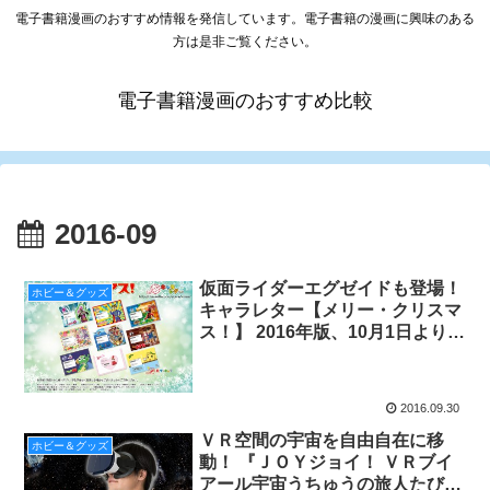
電子書籍漫画のおすすめ情報を発信しています。電子書籍の漫画に興味のある
方は是非ご覧ください。
電子書籍漫画のおすすめ比較
2016-09
仮面ライダーエグゼイドも登場！
ホビー＆グッズ
キャラレター【メリー・クリスマ
ス！】 2016年版、10月1日より受
付開始！
2016.09.30
ＶＲ空間の宇宙を自由自在に移
ホビー＆グッズ
動！ 『ＪＯＹジョイ！ ＶＲブイ
アール宇宙うちゅうの旅人たびび