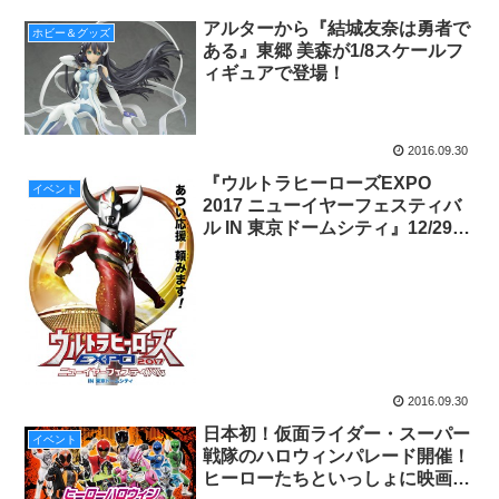
アルターから『結城友奈は勇者で
ホビー＆グッズ
ある』東郷 美森が1/8スケールフ
ィギュアで登場！
2016.09.30
『ウルトラヒーローズEXPO
イベント
2017 ニューイヤーフェスティバ
ル IN 東京ドームシティ』12/29～
1/9開催。クレナイ ガイ役・石黒
英雄さんが毎日登場！
2016.09.30
日本初！仮面ライダー・スーパー
イベント
戦隊のハロウィンパレード開催！
ヒーローたちといっしょに映画村