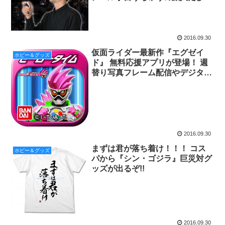
と』2016年12月発売
2016.09.30
仮面ライダー最新作『エグゼイ
ホビー＆グッズ
ド』 無料応援アプリが登場！ 週
替り写真フレーム配信やデジタル
おもちゃ等を提供
2016.09.30
まずは君が落ち着け！！！ コス
ホビー＆グッズ
パから『シン・ゴジラ』巨災対グ
ッズが出るぞ!!
2016.09.30