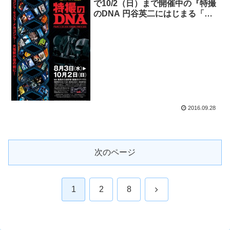
で10/2（日）まで開催中の『特撮
のDNA 円谷英二にはじまる「日
本特撮」の魅力に迫る』へGO！
2016.09.28
次のページ
次
1
2
8
へ