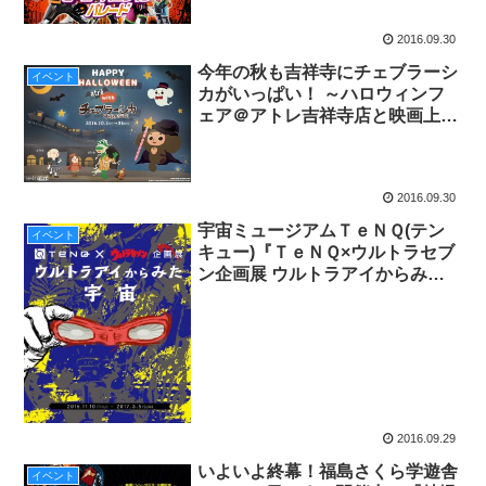
を練り歩こう
2016.09.30
今年の秋も吉祥寺にチェブラーシ
イベント
カがいっぱい！ ～ハロウィンフ
ェア＠アトレ吉祥寺店と映画上映
会、複製原画展～
2016.09.30
宇宙ミュージアムＴｅＮＱ(テン
イベント
キュー)『ＴｅＮＱ×ウルトラセブ
ン企画展 ウルトラアイからみた
宇宙』2016年11月10日(木)～
2017年3月5日(日)開催
2016.09.29
いよいよ終幕！福島さくら学遊舎
イベント