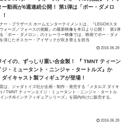
ター動画が6週連続公開！ 第1弾は「ポー・ダメロ
」！
ナー・ブラザース ホームエンターテイメントは、『LEGO®スタ
ウォーズ／フォースの覚醒』の最新映像を本日より公開！ 第1弾
る「ポー・ダメロン」のトレーラー映像では、映画でポー・ダメ
を演じたオスカー・アイザックが吹き替えを担当
2016.06.28
ワイイの、ずっしり重い合金製！ 『 TMNT ティーン
イジ・ミュータント・ニンジャ・タートルズ』か
、ダイキャスト製フィギュアが登場！
雷は、ジャダトイズ社が企画・制作・発売する『メタルズ ダイキ
ト/ TMNT ティーンエイジ・ミュータント・ニンジャ・タートル
 4インチ/6インチフィギュアシリーズ』を国内向けに販売する。
2016.06.28