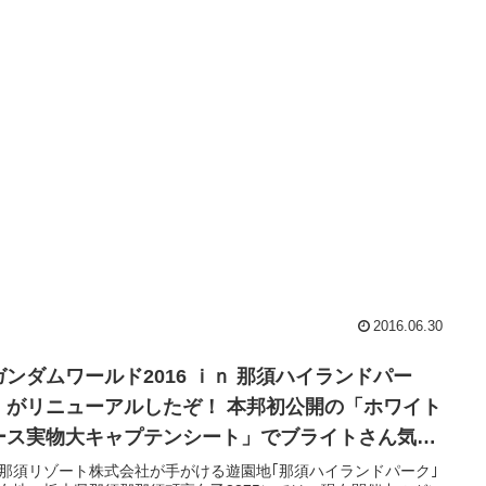
2016.06.30
ガンダムワールド2016 ｉｎ 那須ハイランドパー
」がリニューアルしたぞ！ 本邦初公開の「ホワイト
ース実物大キャプテンシート」でブライトさん気分
味わえる！
那須リゾート株式会社が手がける遊園地｢那須ハイランドパーク｣