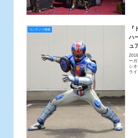
『
コンテンツ情報
ハ
ュ
20
ーガ
シネ
ライ