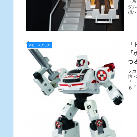
（所
ダム
須ハ
「
ホビー＆グッズ
「
つ
就
タカ
防・
「ト
る「