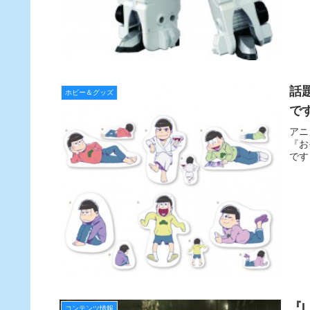
話
ホビー＆グッズ
で
アニ
『お
です
『
コンテンツ情報