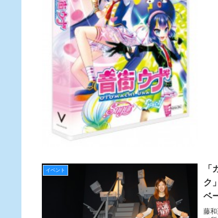
「
イベント
ク
ベ
が
藤和