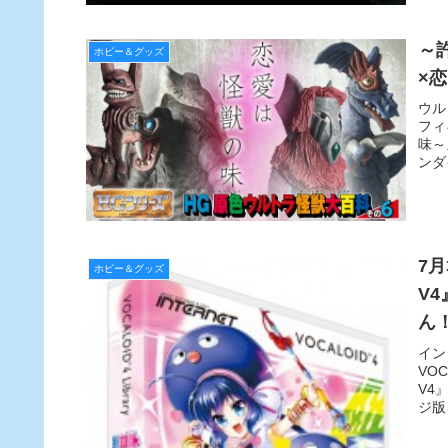
～
ホビー＆グッズ
×
ウル
フィ
味～
ンダ
7月
ホビー＆グッズ
V
ん
イン
VO
V4
ジ版