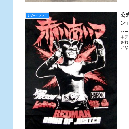
公式
ホビー＆グッズ
ハー
本テ
され
とな