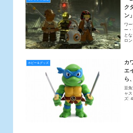
ク
ン
ワー
ー・
とな
ロン
カ
ホビー＆グッズ
エ
ら
豆魚
ャス
ズ: