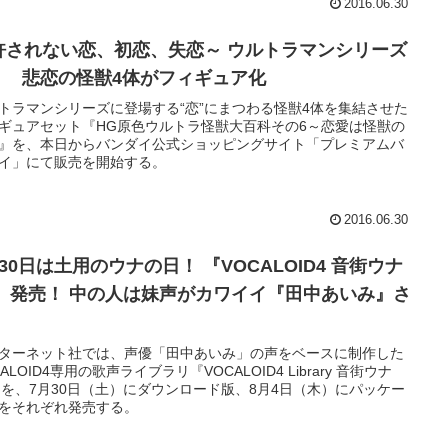
2016.06.30
許されない恋、初恋、失恋～ ウルトラマンシリーズ
恋 悲恋の怪獣4体がフィギュア化
トラマンシリーズに登場する“恋”にまつわる怪獣4体を集結させた
ギュアセット『HG原色ウルトラ怪獣大百科その6～恋愛は怪獣の
』を、本日からバンダイ公式ショッピングサイト「プレミアムバ
イ」にて販売を開始する。
2016.06.30
30日は土用のウナの日！ 『VOCALOID4 音街ウナ
4』発売！ 中の人は妹声がカワイイ『⽥中あいみ』さ
！
ターネット社では、声優「田中あいみ」の声をベースに制作した
CALOID4専用の歌声ライブラリ『VOCALOID4 Library 音街ウナ
』を、7月30日（土）にダウンロード版、8月4日（木）にパッケー
をそれぞれ発売する。