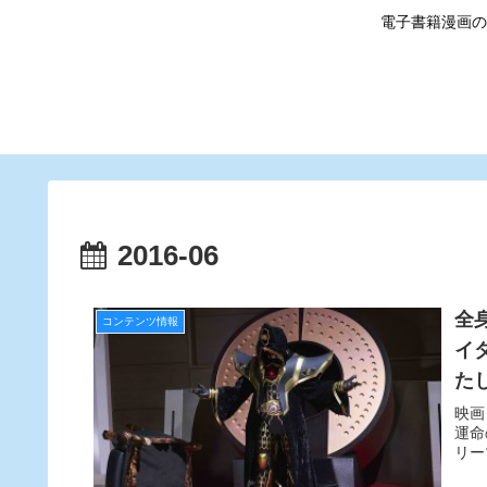
電子書籍漫画の
2016-06
全
コンテンツ情報
イ
た
映画
運命
リー