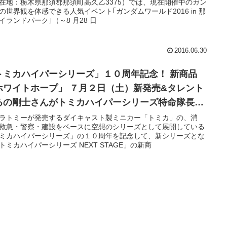
在地：栃木県那須郡那須町高久乙3375）では、現在開催中のガン
の世界観を体感できる人気イベント｢ガンダムワールド2016 in 那
イランドパーク｣（～8 月28 日
2016.06.30
トミカハイパーシリーズ」１０周年記念！ 新商品
ホワイトホープ」 ７月２日（土）新発売&タレント
るの剛士さんがトミカハイパーシリーズ特命隊長に
任！
ラトミーが発売するダイキャスト製ミニカー「トミカ」の、消
救急・警察・建設をベースに空想のシリーズとして展開している
ミカハイパーシリーズ」の１０周年を記念して、新シリーズとな
トミカハイパーシリーズ NEXT STAGE」の新商