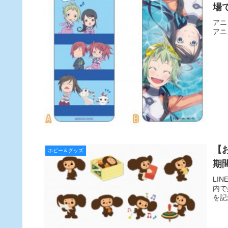
場
アニ
アニ
【
ホビー＆グッズ
期
LI
内で
を記