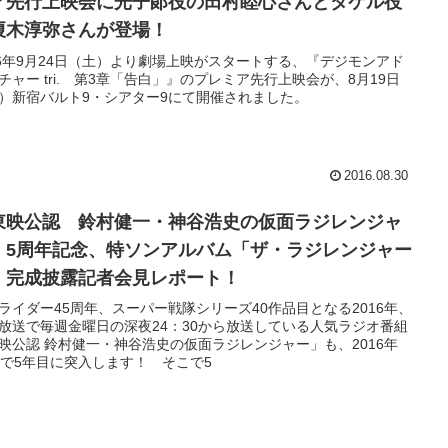
ア先行上映会に光子郞役の田村睦心さんとタケル役
榎木淳弥さんが登場！
16年9月24日（土）より劇場上映がスタートする、『デジモンアド
チャー tri. 第3章「告白」』のプレミア先行上映会が、8月19日
）新宿バルト9・シアター9にて開催されました。
2016.08.30
東映公認 鈴村健一・神谷浩史の仮面ラジレンジャ
」5周年記念、特ソンアルバム「ザ・ラジレンジャー
」完成披露記者会見レポート！
ライダー45周年、スーパー戦隊シリーズ40作品目となる2016年、
放送で毎週金曜日の深夜24：30から放送している人気ラジオ番組
映公認 鈴村健一・神谷浩史の仮面ラジレンジャー」も、2016年
月で5年目に突入します！ そこで5