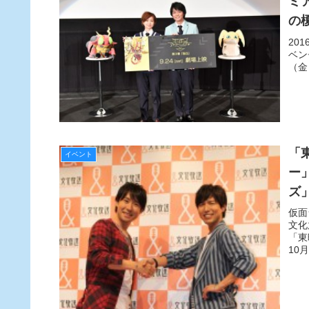
ミ
の
20
ベン
（金
「
イベント
ー
ズ
仮面
文化
「東
10