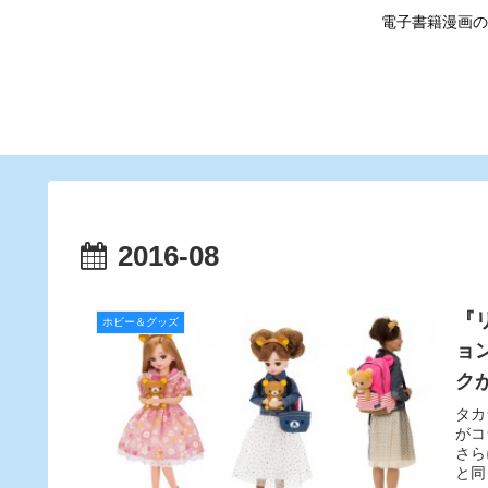
電子書籍漫画の
2016-08
『
ホビー＆グッズ
ョ
ク
タカ
がコ
さら
と同