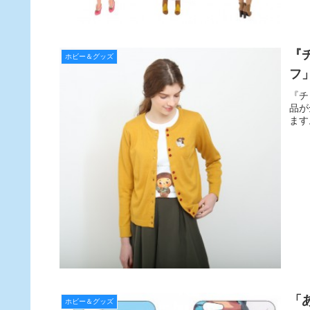
『
ホビー＆グッズ
フ
『チ
品が
ます
「
ホビー＆グッズ