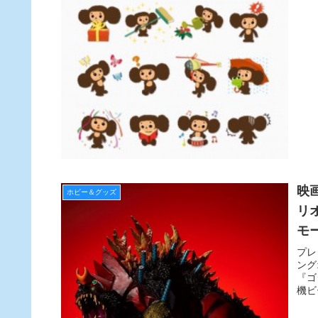
映
ホビー＆グッズ
リ
モ
プレ
ング
『ゴ
機ビ