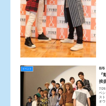
8
イベント
『
挨
7/
ペシ
スト
オウ