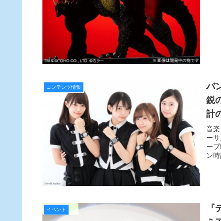
バン
コンテンツ情報
鋭の
計
音楽
ーサ
ープ
ン時
『
イベント