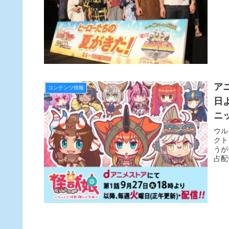
ア
コンテンツ情報
日
ニ
ウル
クト
うが
占配