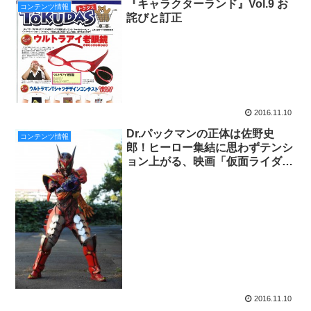
『キャラクターランド』Vol.9 お
コンテンツ情報
詫びと訂正
2016.11.10
Dr.パックマンの正体は佐野史
コンテンツ情報
郎！ヒーロー集結に思わずテンシ
ョン上がる、映画「仮面ライダー
平成ジェネレーションズ Ｄｒ．
パックマン対エグゼイド＆ゴース
トwith レジェンドライダー」最新
予告!!
2016.11.10