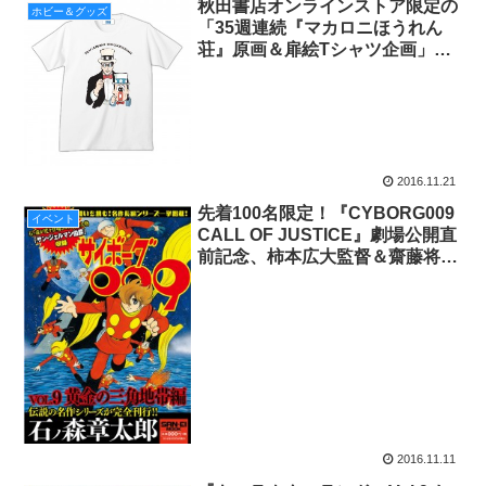
秋田書店オンラインストア限定の
ホビー＆グッズ
「35週連続『マカロニほうれん
荘』原画＆扉絵Tシャツ企画」よ
り第22弾を紹介！
2016.11.21
先着100名限定！『CYBORG009
イベント
CALL OF JUSTICE』劇場公開直
前記念、柿本広大監督＆齋藤将嗣
キャラデザ＆小林雅士プロデュー
サーによるトークショーを
11/20（日）開催!!
2016.11.11