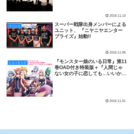
催！第1部の模様を少しだけご紹
介します!!
2016.11.10
スーパー戦隊出身メンバーによる
イベント
ユニット、 『ニヤニヤエンター
プライズ』始動!!
2016.11.08
『モンスター娘のいる日常』第11
ショッピング
巻OAD付き特装版＋『人間じゃ
ない女の子に恋しても…いいか
な？』Ｔシャツ付きトクダス限定
版予約開始
2016.11.01