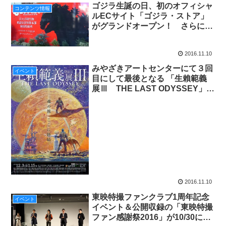
ゴジラ生誕の日、初のオフィシャ
コンテンツ情報
ルECサイト「ゴジラ・ストア」
がグランドオープン！ さらに東
京・新宿には期間限定のオフィシ
ャルショップも！
2016.11.10
みやざきアートセンターにて３回
イベント
目にして最後となる 「生賴範義
展Ⅲ THE LAST ODYSSEY」を
2016年12/3(土)～2017年1/15(日)
の期間開催!!
2016.11.10
東映特撮ファンクラブ1周年記念
イベント
イベント＆公開収録の「東映特撮
ファン感謝祭2016」が10/30に開