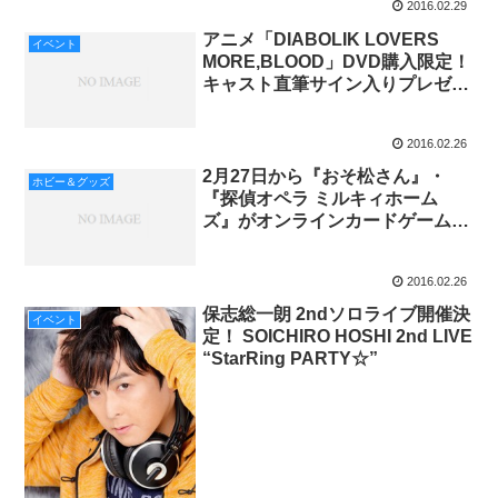
2016.02.29
アニメ「DIABOLIK LOVERS
イベント
MORE,BLOOD」DVD購入限定！
キャスト直筆サイン入りプレゼン
トキャンペーンがアニメイト全店
で実施決定
2016.02.26
2月27日から『おそ松さん』・
ホビー＆グッズ
『探偵オペラ ミルキィホーム
ズ』がオンラインカードゲーム
「GeneX」に登場
2016.02.26
保志総一朗 2ndソロライブ開催決
イベント
定！ SOICHIRO HOSHI 2nd LIVE
“StarRing PARTY☆”