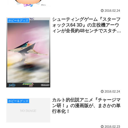
2016.02.24
シューティングゲーム『スターフ
ホビー＆グッズ
ォックス64 3D』の主役機アーウ
ィンが全長約48センチでスタチュ
ー化︕
2016.02.24
カルト的伝説アニメ『チャージマ
ホビー＆グッズ
ン研！』の漫画版が、まさかの単
行本化！
2016.02.23