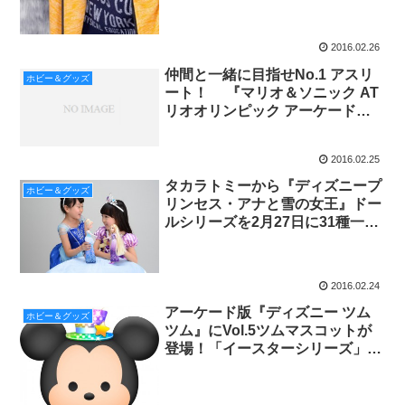
2016.02.26
仲間と一緒に目指せNo.1 アスリ
ホビー＆グッズ
ート！ 『マリオ＆ソニック AT
リオオリンピック アーケードゲ
ーム』 が稼働開始
2016.02.25
タカラトミーから『ディズニープ
ホビー＆グッズ
リンセス・アナと雪の女王』ドー
ルシリーズを2月27日に31種一斉
発売！
2016.02.24
アーケード版『ディズニー ツム
ホビー＆グッズ
ツム』にVol.5ツムマスコットが
登場！「イースターシリーズ」を
手に入れよう！