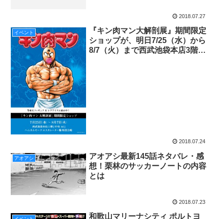
2018.07.27
『キン肉マン大解剖展』期間限定
イベント
ショップが、明日7/25（水）から
8/7（火）まで西武池袋本店3階に
登場！
2018.07.24
アオアシ最新145話ネタバレ・感
アオアシ
想！栗林のサッカーノートの内容
とは
2018.07.23
和歌山マリーナシティ ポルトヨ
イベント