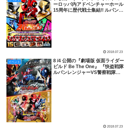
ーロッパ内アドベンチャーホール
15周年に歴代戦士集結!! ルパンエ
ックス/パトレンエックス参戦!!
「快盗戦隊ルパンレンジャーVS
警察戦隊パトレンジャー スペシ
ャルバトルステージ」開催!!!
2018.07.23
8 /4 公開の『劇場版 仮面ライダー
イベント
ビルド Be The One』 『快盗戦隊
ルパンレンジャーVS警察戦隊パ
トレンジャーen film』を記念して
8/11（土祝）・12（日）関西で出
演俳優トークショーを開催！
2018.07.23