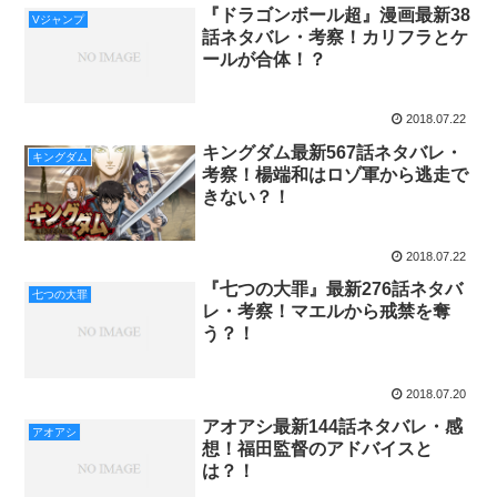
『ドラゴンボール超』漫画最新38
Vジャンプ
話ネタバレ・考察！カリフラとケ
ールが合体！？
2018.07.22
キングダム最新567話ネタバレ・
キングダム
考察！楊端和はロゾ軍から逃走で
きない？！
2018.07.22
『七つの大罪』最新276話ネタバ
七つの大罪
レ・考察！マエルから戒禁を奪
う？！
2018.07.20
アオアシ最新144話ネタバレ・感
アオアシ
想！福田監督のアドバイスと
は？！