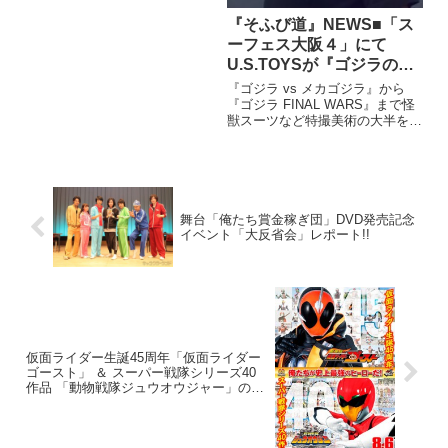
開催する。
『そふび道』NEWS■「ス
ーフェス大阪４」にて
U.S.TOYSが『ゴジラの工
房 若狭新一造形写真集』
『ゴジラ vs メカゴジラ』から
発売記念として造形師・若
『ゴジラ FINAL WARS』まで怪
獣スーツなど特撮美術の大半を手
狭新一氏サイン会開催決
がけた若狭新一氏（モンスターズ
定！
代表取締役）が『ゴジラの工房
若狭新一造形写真集』を発売。そ
れを記念して11月5日（日）に開
催される「スーフェ
舞台「俺たち賞金稼ぎ団」DVD発売記念
イベント「大反省会」レポート!!
仮面ライダー生誕45周年「仮面ライダー
ゴースト」 ＆ スーパー戦隊シリーズ40
作品 「動物戦隊ジュウオウジャー」の劇
場版が8/6（土）公開決定!!