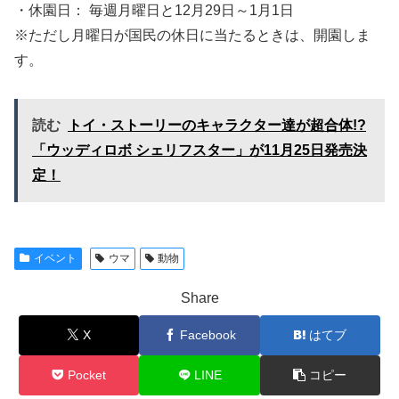
・休園日： 毎週月曜日と12月29日～1月1日
※ただし月曜日が国民の休日に当たるときは、開園しま
す。
読む
トイ・ストーリーのキャラクター達が超合体!?
「ウッディロボ シェリフスター」が11月25日発売決
定！
イベント
ウマ
動物
Share
X
Facebook
はてブ
Pocket
LINE
コピー