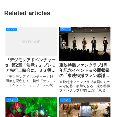
Related articles
イベント
イベント
『デジモンアドベンチャー
tri. 第2章「決意」』プレミ
東映特撮ファンクラブ1周
ア先行上映会に、ミミ役の
年記念イベント＆公開収録
吉田仁美と丈役の池田純矢
の「東映特撮ファン感謝祭
『デジモンアドベンチャー』15
が登壇!
2016」が10/30に開催！第
周年を記念して、初代『デジモン
東映特撮ファンクラブ会員の方の
アドベンチャー』シリーズの続編
1部の模様を少しだけご紹
みが応募・参加できる、東映特撮
として全6章から描かれる『デジ
ファンクラブ1周年記念「東映特
介します!!
モンアドベンチャー tri. 』の第2
撮ファン感謝祭2016」が
章がいよいよ3/12（土）より劇場
10/30（日）に、2部構成の入れ替
イベント
イベント
上映されます。 それに先立ち、
え制で行われました！
2/11（木・祝）