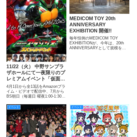
MEDICOM TOY 20th
ANNIVERSARY
EXHIBITION 開催!!
毎年恒例のMEDICOM TOY
EXHIBITIONが、今年は、20th
ANNIVERSARYとして規模を拡
大して表参道ヒルズ本館地下3階
にある、スペース オーにて6月30
日（木）まで開催された。
11/22（火） 中野サンプラ
ザホールにて一夜限りのプ
レミアムイベント「仮面ラ
イダーアマゾンズ スペシ
4月1日から全13話をAmazonプラ
ャルイベント A to M Open
イム・ビデオで配信中、7月から
BS朝日（毎週日 曜夜1:00-1:30）
Your AMAZONS 」開催!!
と、TOKYO MX（毎週水曜夜
10:30-11:00）で絶賛放送中の
イベント
イベント
『仮面ライダーア マゾンズ』
の、一夜限りのプレミアムイベン
ト