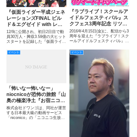
『ラブライブ！スクールア
『仮面ライダー平成ジェネ
イドルフェスティバル』ス
レーションズFINAL ビル
クフェス3周年記念 リツイ
ド＆エグゼイド with レジ
ートキャンペーンのお知ら
ェンドライダー』大ヒット
2016年4月15日(金)に、配信から3
12/9に公開され、初日2日目で動
せ♪
周年を迎えた『ラブライブ！スク
御礼舞台挨拶レポート！映
員30万人・興収3.59億の大ヒット
ールアイドルフェスティバル』
スタートを記録した『仮面ライダ
司＆アンク、紘汰、タケル
(以下、スクフェス)は、3周年記
ー平成ジェネレーションズFINAL
たちが集結！！
念として、リツイートキャンペー
ビルド＆エグゼイド with レジェ
イベント
イベント
ンを実施する。
ンドライダー』を記念して、本日
12/29、新宿バルト9にて上映終了
後
「怖いなー怖いなー」
niocnicoが恐怖の旅館「山
奥の極楽浄土『お宿ニコニ
コ』をオープン「お宿の女
株式会社ドワンゴは、同社が運営
将」がホラー空間にご招待
する日本最大級の動画サービス
「niconico」の「ニコニコ生放
送」にて、7月21日（木）から8
月31日（水）まで、毎年恒例と
なっている夏のホラー特集企画を