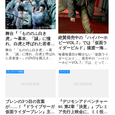
舞台『「もののふ白き
絶賛発売中の「ハイパーホ
虎」〜幕末、「誠」に憧
ビーVOL.7」では「仮面ラ
れ、白虎と呼ばれた若者達
イダービルド」猿渡一海/
~』DVD発売記念イベント
舞台『「もののふ白き虎」～幕
仮面ライダーグリス役の武
開催!!
末、「誠」に憧れ、白虎と呼ばれ
毎週毎週目が離せない「仮面ライ
田航平さんインタビューを
た若者達～』のDVDを購入され
ダービルド」。発売中の「ハイパ
た方を対象に発売記念イベント
ーホビーVOL.7」では、とっても
掲載中！なんとスペシャル
が、2/27（土）ホテルイースト21
魅力的な武田航平さんにお話を伺
動画も!!
東京・多目的ホール21ホールに
っております！ カズミンからの
コンテンツ情報
イベント
て行われました。
スペシャル動画もお見逃しな
く〜〜〜!!
ブレンの3つ目の言葉
『デジモンアドベンチャー
が……！『ドライブサーガ
tri. 第2章「決意」』プレミ
仮面ライダーブレン』主
ア先行上映会に、ミミ役の