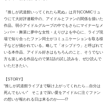
『推しが武道館いってくれたら死ぬ』は月刊COMICリュ
ウにて大好評連載中の、アイドルとファンの関係を描いた
作品。弱小アイドルグループの中でもさらにマイナーなメ
ンバー・舞菜に夢中な女性・えりぴよを中心に、ライブ現
場で知り合ったファン同士がコミュニケーションを取る様
子などが描かれている。略して「オシブドウ」と呼ばれて
いる本作品、アイドル好きはもちろんのこと、そうでない
方も楽しめる作品なので第1話の試し読みを、ぜひ読んで
いただきたい。
【STORY】
“推しが武道館ライブまで駆け上がってくれたら…自分は
死んでもいい” そこまで深い愛をアイドルに注ぐファン
の想いが報われる日は来るのか――!?