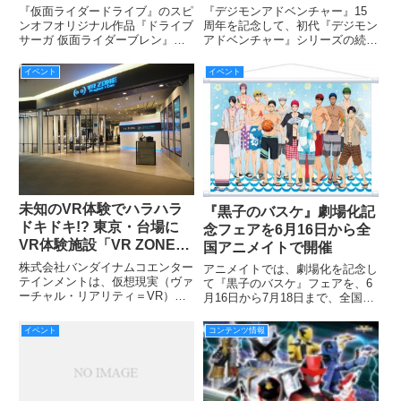
演・松島庄汰さんインタビ
吉田仁美と丈役の池田純矢
『仮面ライダードライブ』のスピ
『デジモンアドベンチャー』15
ュー！
が登壇!
ンオフオリジナル作品『ドライブ
周年を記念して、初代『デジモン
サーガ 仮面ライダーブレン』
アドベンチャー』シリーズの続編
が、主演・松島庄汰さん、監督・
として全6章から描かれる『デジ
山口恭平さん、脚本・三条陸さ
モンアドベンチャー tri. 』の第2
イベント
イベント
ん、プロデュース・大森敬仁さん
章がいよいよ3/12（土）より劇場
という『ドライブ』のガチ布陣に
上映されます。 それに先立ち、
よって誕生しました！
2/11（木・祝）
未知のVR体験でハラハラ
『黒子のバスケ』劇場化記
ドキドキ!? 東京・台場に
念フェアを6月16日から全
VR体験施設「VR ZONE
国アニメイトで開催
Project i Can」が4月15日
株式会社バンダイナムコエンター
アニメイトでは、劇場化を記念し
（金）オープン！
テインメントは、仮想現実（ヴァ
て『黒子のバスケ』フェアを、6
ーチャル・リアリティ＝VR）技
月16日から7月18日まで、全国の
術でエンターテインメントの未体
アニメイトで開催する。期間中、
験領域を開拓するプロジェクト
“これぞ夏！”をテーマに、ぴった
イベント
コンテンツ情報
「Project I Can」を始動、4月15
りなイラストを使用したフェア期
日（金）から10月中旬までの期
間限定グッズを販売する。
間限定でダイバー