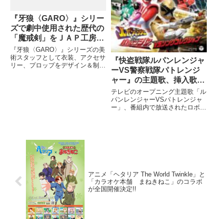
『牙狼〈GARO〉』シリー
ズで劇中使用された歴代の
「魔戒剣」をＪＡＰ工房直
営店＜GUILD-UNIT＞で展
『牙狼〈GARO〉』シリーズの美
示中！ 2018年12月30日
術スタッフとして衣装、アクセサ
『快盗戦隊ルパンレンジャ
リー、プロップをデザイン＆制作
（日）まで開催
ーVS警察戦隊パトレンジ
しているＪＡＰ工房が「『牙狼
ャー』の主題歌、挿入歌、
〈GARO〉』魔戒剣展」を開
催！ ＪＡＰ工房がこれまでに手
イメージソングを収録した
テレビのオープニング主題歌「ル
掛けた「魔戒剣（刀剣）」をメイ
ソングコレクションCDが8
パンレンジャーVSパトレンジャ
ンに、劇中衣装やプロップなどが
ー」、番組内で放送されたロボ曲
月29日に発売！さらに、キ
直
「警察ガッタイム!パトカイザ
ャストによる「おはなし」
ー」「快盗ガッタイム!ルパンカ
も収録!
イザー」、さらに第17話で放送
された早見初美花/ルパンイエ
アニメ「ヘタリア The World Twinkle」と
「カラオケ本舗 まねきねこ」のコラボ
が全国開催決定!!