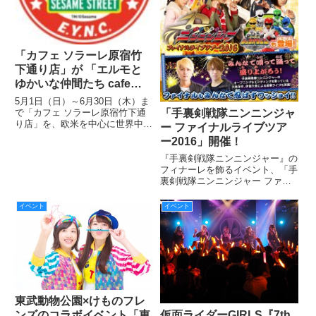
「カフェ ソラーレ原宿竹
下通り店」が 「エルモと
ゆかいな仲間たち cafe」
として6月30日（木）まで
5月1日（日）～6月30日（木）ま
の期間限定でオープン！
「手裏剣戦隊ニンニンジャ
で「カフェ ソラーレ原宿竹下通
り店」を、欧米を中心に世界中で
ー ファイナルライブツア
愛されるキャラクターセサミスト
ー2016」開催！
リート のカフェ「エルモとゆか
いな仲間たち cafe」として期間
『手裏剣戦隊ニンニンジャー』の
限定でオープンする。
フィナーレを飾るイベント、「手
裏剣戦隊ニンニンジャー ファイ
ナルライブツアー2016」が
3/19（土）より全国8都市にて開
イベント
イベント
催!! 早くも新スーパー戦隊『動
物戦隊ジュウオウジャー』も登場
し、盛り上がることまちがい
東武動物公園×けものフレ
仮面ライダーGIRLS『7th
ンズのコラボイベント「東