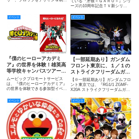
（日）まで開催
ている『牙狼＜ＧＡＲＯ＞』シリ
しているＪＡＰ工房が「『牙狼
ーズの10周年記念ＴＶ新シリー
〈GARO〉』魔戒剣展」を開
ズ『牙狼＜GARO＞-魔戒烈伝-』
催！ ＪＡＰ工房がこれまでに手
放送開始に合わせて、４月８日
イベント
イベント
掛けた「魔戒剣（刀剣）」をメイ
（金）～４月20日（水）に直営
ンに、劇中衣装やプロップなどが
店＜GUILD-UNIT＞で『牙狼＜Ｇ
直
ＡＲＯ＞』衣装展を開
『僕のヒーローアカデミ
【一部延期あり】ガンダム
ア』の世界を体験！雄英高
フロント東京に、１／１の
等学校キャンパスツアー開
ストライクフリーダムガン
催決定！
ダム搭乗体験サービスが登
ムービックプロモートサービス
【※一部延期あり】ガンダムフロ
は、『僕のヒーローアカデミア』
場！
ント東京では、『RG1/1 ZGMF-
の世界を体験できる参加型イベン
X20A ストライクフリーダムガン
ト『僕のヒーローアカデミア博～
ダム Ver.GFT』の搭乗体験サービ
ようこそ！雄英高等学校キャンパ
スを4月23日(土)より開始する。
イベント
イベント
スツアーへ～』を2016年7月23日
また、『FW GUNDAM
から開催する。
CONVERGE Ver.GFT LI