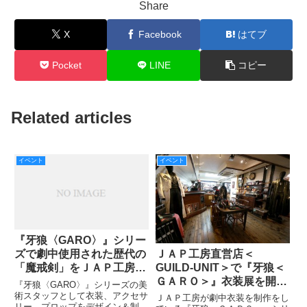
Share
X
Facebook
はてブ
Pocket
LINE
コピー
Related articles
イベント
イベント
『牙狼〈GARO〉』シリー
ＪＡＰ工房直営店＜
ズで劇中使用された歴代の
GUILD-UNIT＞で『牙狼＜
「魔戒剣」をＪＡＰ工房直
ＧＡＲＯ＞』衣装展を開
営店＜GUILD-UNIT＞で展
『牙狼〈GARO〉』シリーズの美
催！
示中！ 2018年12月30日
術スタッフとして衣装、アクセサ
ＪＡＰ工房が劇中衣装を制作をし
リー、プロップをデザイン＆制作