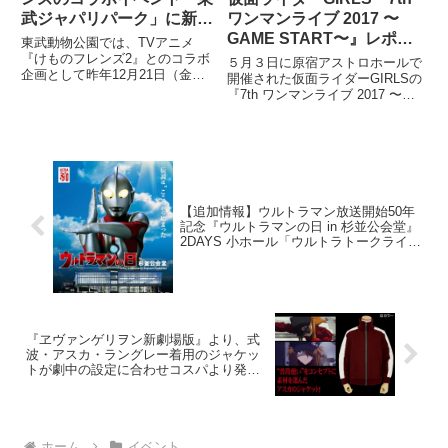
ワンマンライブ 2017 〜
武ジャパリパーク」に新た
GAME START〜』レポー
な企画が4/6（土）より登
東武動物公園では、TVアニメ
ト！
場！
『けものフレンズ2』とのコラボ
５月３日に原宿アストロホールで
企画として昨年12月21日（金）
開催された仮面ライダーGIRLSの
より、専用端末を使い動物園を周
『7th ワンマンライブ 2017 〜
遊するデジタルゲームアトラクシ
GAME START〜』をレポー
ョン「けものフレンズ2 東武ジャ
ト！ ２部構成による盛りだくさ
パリパーク」を開催中だが、『け
んだった一夜の興奮を再び!!
ものフレンズ』の世界により没
【追加情報】ウルトラマン放送開始50年
記念『ウルトラマンの日 in 杉並公会堂』
2DAYS 小ホール「ウルトラトークライ
ブ」詳細決定
『ヱヴァンゲリヲン新劇場版』より、式
波・アスカ・ラングレー着用のジャケッ
トが劇中の設定に合わせコスパより発売
決定！
ホーム
イベント