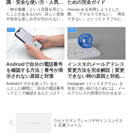
識・安全な使い方・人気ジ
ための完全ガイド
ャンルまで徹底解説
「紳士慢書」という言葉を耳にし
missav.ai を利用しようとした
たことがあるものの、詳しい意味
際、「アクセスできない」「再生
や安全な楽しみ方が分からないと
できない」といったトラブルに直
いう人は少なくありません。本記
面した経験はありませんか？本記
事では、初心者でも安心して理解
事では、missav.aiが見れない原
2025
2025
できる紳士慢書の基礎知識と、安
因の徹底解説から、安全に使うた
全に楽しむための実践的なポイン
めのVPN活用方法まで、初心者
トを徹底解説します。紳士慢書
でも理解しやす...
自...
Androidで自分の電話番号
インスタのメールアドレス
を確認する方法｜番号が表
変更方法を完全解説｜変更
示されない原因と対策
できない時の原因と対処法
も紹介
Androidスマホを使っていると、
Instagram（インスタグラム）を
ふとした瞬間に「自分の電話番号
安全に使い続けるためには、メー
ってどこで確認するんだっけ？」
ルアドレスの管理が欠かせませ
と迷うことがあります。特に、
ん。この記事では、インスタのメ
Android 電話番号 確認は端末メー
ールアドレス変更方法をスマホア
カーやAndroidバージョンによっ
プリ・PCの両方から詳しく解説
て表示場所が微妙に異なり、意外
し、さらに「変更できない」「認
と分かりに...
証コードが届かない」とい...
ウルトラマン Tシャツデザインコンテス
ト 応募フォーム