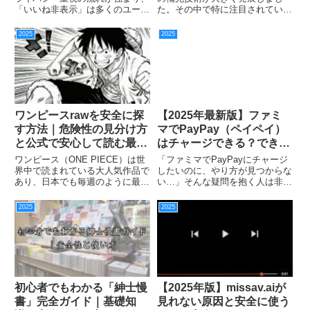
「いいね非表示」は多くのユーザ
た。その中で特に注目されている
ーにとって欠かせない設定になり
のが「モザイク破壊」と呼ばれる
ました。本記事では、Twitter い
領域です。ただし、一般的に語ら
2025
2025
いね 非表示を中心に、X いいね
れる“完全に元通りにする”という
見れない・Twitter いいね 公...
表現には誤解も多く、現実のAIが
どこまで可能なのか、どんな...
ワンピースrawを安全に探
【2025年最新版】ファミ
す方法｜危険性の見分け方
マでPayPay（ペイペイ）
と公式で安心して読む最適
はチャージできる？できな
解
い理由と代替手段を徹底解
ワンピース（ONE PIECE）は世
「ファミマでPayPayにチャージ
説
界中で読まれている大人気作品で
したいのに、やり方が見つからな
あり、日本でも毎週のように最新
い…」そんな疑問を抱く人は非常
話が話題になります。その中で検
に多くいます。2025年時点での
索されやすいキーワードが「ワン
最新情報に基づき、ファミマで
2025
2025
ピース raw」。しかし、rawサイ
PayPay（ペイペイ）はチャージ
トの利用には重大な危険性が潜ん
できるのか、さらにチャージでき
でおり、誤ったサイ...
ない理由や最適な代替手...
初心者でもわかる「紳士慢
【2025年版】missav.aiが
書」完全ガイド｜基礎知
見れない原因と安全に使う