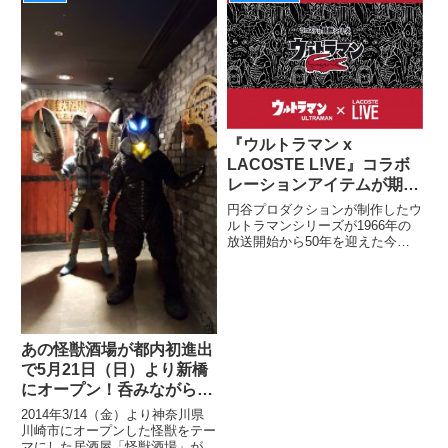
ーキティ」「ポケットモンスタ
ー」「マーベル」など１４種を、
全国の玩具専門店、百貨店・量販
店の
『ウルトラマン x
LACOSTE L!VE』コラボ
レーションアイテムが期間
限定で登場！
円谷プロダクションが制作したウ
ルトラマンシリーズが1966年の
放送開始から50年を迎えた今
年、フランスのプレミアム・カジ
ュアルブランド「LACOSTE」の
ディレクショナルラインとして展
開される「LACOSTE L!VE」か
ら『ウルトラマン』
あの怪獣酒場が都内初進出
で5月21日（日）より新橋
にオープン！呑みながら好
きな怪獣に思いを馳せよ
2014年3/14（金）より神奈川県
う！
川崎市にオープンした怪獣をテー
マにした居酒屋「怪獣酒場」が、