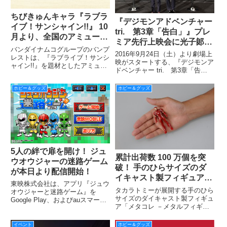
ちびきゅんキャラ『ラブラ
『デジモンアドベンチャー
イブ！サンシャイン!!』 10
tri. 第3章「告白」』プレ
月より、全国のアミューズ
ミア先行上映会に光子郞役
メント施設へ順次投入開始
バンダイナムコグループのバンプ
の田村睦心さんとタケル役
2016年9月24日（土）より劇場上
レストは、『ラブライブ！サンシ
の榎木淳弥さんが登場！
映がスタートする、『デジモンア
ャイン!!』を題材としたアミュー
ドベンチャー tri. 第3章「告
ズメント専用景品を、10月より
白」』のプレミア先行上映会が、
全国のアミューズメント施設へ向
8月19日（金）新宿バルト9・シ
ホビー＆グッズ
ホビー＆グッズ
けて順次投入する。※お取り扱い
アター9にて開催されました。
のない店舗もございます。
5人の絆で扉を開け！ ジュ
累計出荷数 100 万個を突
ウオウジャーの迷路ゲーム
破！ 手のひらサイズのダ
が本日より配信開始！
イキャスト製フィギュア
東映株式会社は、アプリ『ジュウ
『メタコレ』、6シリーズ
タカラトミーが展開する手のひら
オウジャーと迷路ゲーム』を
14種 を9月17日発売！
サイズのダイキャスト製フィギュ
Google Play、およびauスマート
ア「メタコレ －メタルフィギュ
パスにて、本日4月4日（月）よ
アコレクション－」シリーズか
り配信を開始した。
ら、「エヴァンゲリオン」「ハロ
イベント
ホビー＆グッズ