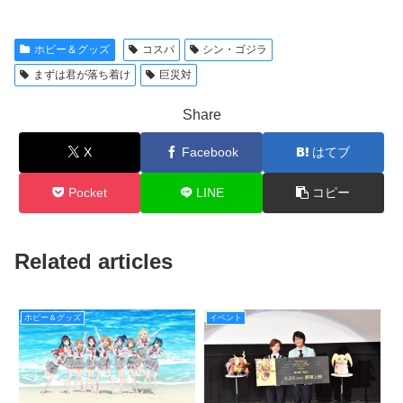
ホビー＆グッズ
コスパ
シン・ゴジラ
まずは君が落ち着け
巨災対
Share
X
Facebook
はてブ
Pocket
LINE
コピー
Related articles
ホビー＆グッズ
イベント