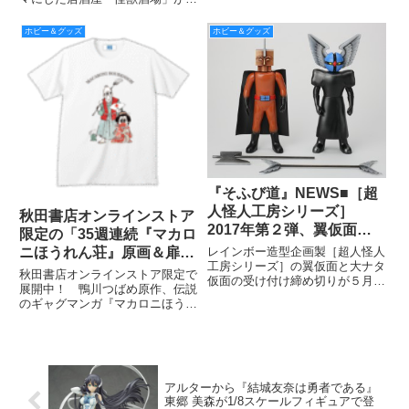
今度はサラリーマンの街・新橋に
て5/21（日）よりオープンしま
ホビー＆グッズ
ホビー＆グッズ
す！ その名も「怪獣酒場 新橋
蒸溜所」！ 川崎市の店長はバル
タン星人ですが、今回は
『そふび道』NEWS■［超
人怪人工房シリーズ］
秋田書店オンラインストア
2017年第２弾、翼仮面と
限定の「35週連続『マカロ
大ナタ仮面の予約締め切り
レインボー造型企画製［超人怪人
ニほうれん荘』原画＆扉絵
迫る！
工房シリーズ］の翼仮面と大ナタ
Tシャツ企画」より第28弾
秋田書店オンラインストア限定で
仮面の受け付け締め切りが５月
を紹介！
展開中！ 鴨川つばめ原作、伝説
31日と迫ってきたので忘れる
のギャグマンガ『マカロニほうれ
な！
ん荘』「35週連続『マカロニほ
うれん荘』原画＆扉絵Tシャツ企
画」も残りわずか！ 第35弾ま
で紹介し尽くします!! そして第
28弾は１月６日24時締め切
アルターから『結城友奈は勇者である』
東郷 美森が1/8スケールフィギュアで登