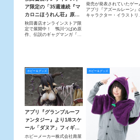
発売が発表されていたゲー
ア限定の「35週連続『マ
アプリ『アズールレーン』
カロニほうれん荘』原画
キャラクター・イラストリ
スの1／8スケールフィギュ
＆扉絵Tシャツ企画」より
秋田書店オンラインストア限
が5月24日（金）より予約
定で展開中！ 鴨川つばめ原
第14弾を紹介！
始された。 『アズールレー
作、伝説のギャグマンガ『マ
ン』は2017年9月より配信
カロニほうれん荘』「35週連
始された艦船を擬人化させ
続『マカロニほうれん荘』原
キャラクターを駆使して戦
画＆扉絵Tシャツ企画」をキ
ャラクターランド公式サイト
でも毎週フォロー！ 今回は
早くも第14弾！ ９月30日2
ホビー＆グッズ
ホビー＆グッズ
アプリ『グランブルーフ
ァンタジー』より1/8スケ
ール「ダヌア」フィギュ
アを10月発売
ホビーメーカー株式会社壽屋