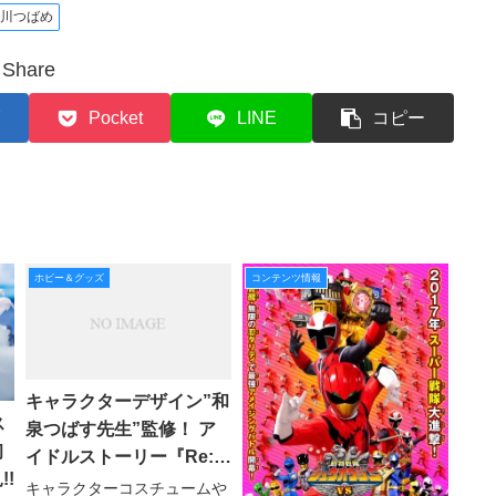
鴨川つばめ
Share
Pocket
LINE
コピー
ホビー＆グッズ
コンテンツ情報
キャラクターデザイン”和
ス
泉つばす先生”監修！ ア
初
イドルストーリー『Re:ス
!
テージ！』公式制服が登
キャラクターコスチュームや