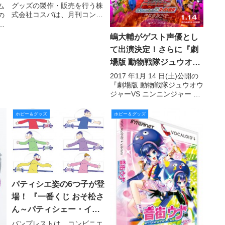
グッズの製作・販売を行う株
ム
場
式会社コスパは、月刊コンプ
の
ティークにて大好評連載中の
ア
『Re:ステージ！』より、私
ア
嶋大輔がゲスト声優とし
立稀星学園高尾校中等部 女子
開
て出演決定！さらに『劇
制服を2016年7月中旬頃に発
売する。
開
場版 動物戦隊ジュウオウ
た
ジャーVS ニンニンジャー
2017 年1月 14 日(土)公開の
『劇場版 動物戦隊ジュウオウ
未来からのメッセージ
ジャーVS ニンニンジャー 未
from スーパー戦隊』のポ
来からのメッセージ from ス
スター&予告編を解禁!!
ーパー戦隊』に、レッドファ
ホビー＆グッズ
ホビー＆グッズ
ルコンこと嶋大輔が15年振り
に帰って来ました！さらに歴
代レッド40人が大集合した超
豪華
パティシエ姿の6つ子が登
場！ 『一番くじ おそ松さ
ん～パティシェー・イヤ
ミで働くざんす！～』甘
バンプレストは、コンビニエ