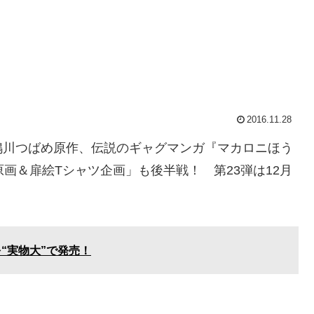
2016.11.28
鴨川つばめ原作、伝説のギャグマンガ『マカロニほう
画＆扉絵Tシャツ企画」も後半戦！ 第23弾は12月
を“実物大”で発売！