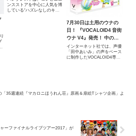
ンスストアを中心に人気を博
くてキュートなデザイン
している“ハズレなしのキャ
ラインナップ！
ラクターくじ”「一番くじ」
ゲ
の最新作『一番くじ おそ松さ
7月30日は土用のウナの
ん～パティシェー・イヤミで
日！ 『VOCALOID4 音街
働くざんす！～』を、5月21
り
日(土)より、ローソン、書
ウナ V4』発売！ 中の人
ブ
店、TSUTAYA、アニメイ
は妹声がカワイイ『⽥中
インターネット社では、声優
の
「田中あいみ」の声をベース
て
あいみ』さん！
に制作したVOCALOID4専用
の歌声ライブラリ
『VOCALOID4 Library 音街
ウナ V4』を、7月30日（土）
にダウンロード版、8月4日
（木）にパッケージ版をそれ
ぞれ発売する。
の「35週連続『マカロニほうれん荘』原画＆扉絵Tシャツ企画」よ
ーファイナルライブツアー2017」が