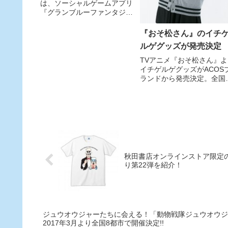
は、ソーシャルゲームアプリ
『グランブルーファンタジ
ー』より、可愛く甘えん坊な
「ダヌア」の1/8スケールフ
『おそ松さん』のイチ
ィギュアを2016年10月に発
ルゲグッズが発売決定
売する。
TVアニメ『おそ松さん』よ
イチゲルゲグッズがACOS
ランドから発売決定。全国
ACOS・アニメイト各店に
発売予定。
秋田書店オンラインストア限定
り第22弾を紹介！
ジュウオウジャーたちに会える！「動物戦隊ジュウオウジャ
2017年3月より全国8都市で開催決定!!