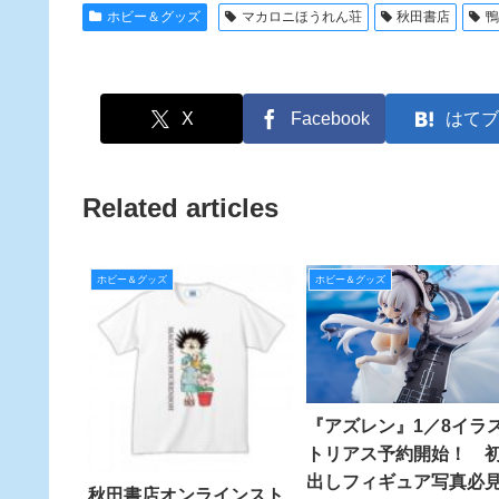
ホビー＆グッズ
マカロニほうれん荘
秋田書店
X
Facebook
はてブ
Related articles
ホビー＆グッズ
ホビー＆グッズ
『アズレン』1／8イラ
トリアス予約開始！ 
出しフィギュア写真必見!
秋田書店オンラインスト