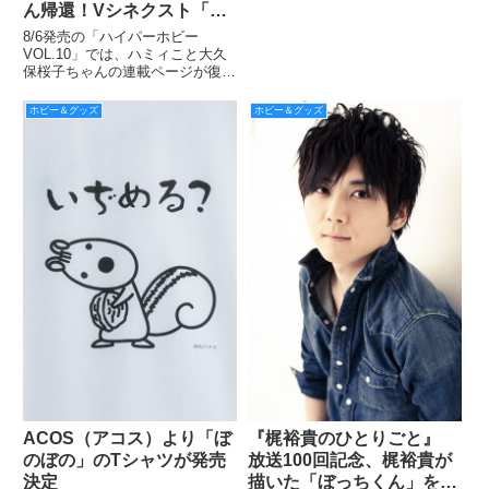
ん帰還！Vシネクスト「宇
宙戦隊キュウレンジャー
8/6発売の「ハイパーホビー
VS スペース・スクワッ
VOL.10」では、ハミィこと大久
保桜子ちゃんの連載ページが復
ド」より坂本浩一監督と対
活！ 8月8日(水) にBlu-ray&DVD
談！SP動画も!!!
が発売されるVシネクスト『宇宙
ホビー＆グッズ
ホビー＆グッズ
戦隊キュウレンジャー VS スペー
ス・スクワッド』について、本作
のメ
ACOS（アコス）より「ぼ
『梶裕貴のひとりごと』
のぼの」のTシャツが発売
放送100回記念、梶裕貴が
決定
描いた「ぼっちくん」を