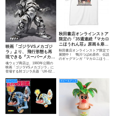
秋田書店オンラインストア
限定の「35週連続『マカロ
ニほうれん荘』原画＆扉絵
映画「ゴジラVSメカゴジ
Tシャツ企画」より第12弾
秋田書店オンラインストア限定で
ラ」より、 飛行形態も再
を紹介！
展開中！ 鴨川つばめ原作、伝説
現できる『スーパーメカゴ
のギャグマンガ『マカロニほうれ
ジラ』を立体化！
ん荘』「35週連続『マカロニほ
魂ウェブ商店は、1993年公開の
うれん荘』原画＆扉絵Tシャツ企
映画「ゴジラVSメカゴジラ」に
画」をキャラクターランド公式サ
登場する対ゴジラ兵器「UX-02-
イトでも毎週フォロー！ 今回は
93 メカゴジラ」と「ガルーダ」
早くも第12弾！ ９月16日2
が合体した「スーパーメカゴジ
イベント
ホビー＆グッズ
ラ」のフィギュア
『S.H.MonsterArts スーパーメカ
ゴジラ』の予約受付を開