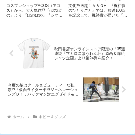
LINEスタンプで配信開始
コスプレショップACOS（アコ
文化放送超！Ａ＆Ｇ+ 『梶裕貴
ス）から、大人気作品「ぼのぼ
のひとりごと』では、放送100回
の」より 『ぼのぼの』『シマリ
を記念して、梶裕貴が描いた「ぼ
ス』『しまっちゃうおじさん』の
っちくん」を公式LINEスタンプ
Tシャツが6月頃に発売される。
で3月6日から配信開始。
全国のACOS・アニメイト各店に
て販売予定。
秋田書店オンラインストア限定の「35週
連続『マカロニほうれん荘』原画＆扉絵T
シャツ企画」より第24弾を紹介！
今度の敵はクール＆ビューティーな強
敵!?『仮面ライダー平成ジェネレーショ
ンズＤｒ．パックマン対エグゼイド＆ゴ
ーストwithレジェンドライダー』の肉弾
アクションを解禁！
ホーム
ホビー＆グッズ