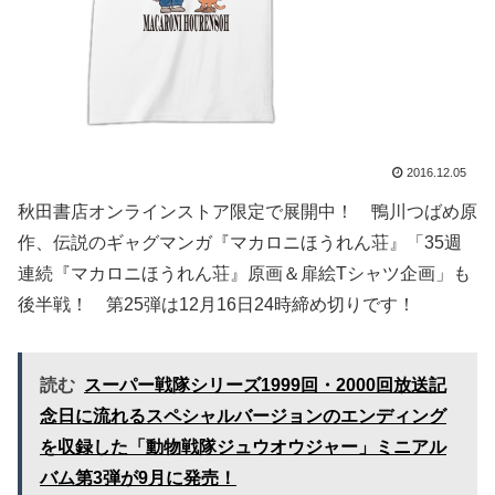
2016.12.05
秋田書店オンラインストア限定で展開中！ 鴨川つばめ原
作、伝説のギャグマンガ『マカロニほうれん荘』「35週
連続『マカロニほうれん荘』原画＆扉絵Tシャツ企画」も
後半戦！ 第25弾は12月16日24時締め切りです！
読む
スーパー戦隊シリーズ1999回・2000回放送記
念日に流れるスペシャルバージョンのエンディング
を収録した「動物戦隊ジュウオウジャー」ミニアル
バム第3弾が9月に発売！