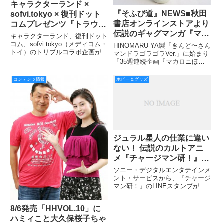
キャラクターランド ×
『そふび道』NEWS■秋田
sofvi.tokyo × 復刊ドット
書店オンラインストアより
コムプレゼンツ『トラウマ
伝説のギャグマンガ『マカ
妖怪、立体化計画』リクエ
キャラクターランド、復刊ドット
ロニほうれん荘』アイテム
スト投票開始！
コム、sofvi.tokyo（メディコム・
HINOMARU-YA製「きんど〜さん
トイ）のトリプルコラボ企画が始
が大量に到着！
マンドラゴラゴラVer.」に始まり
動！ ジャガーバックス『世界妖
「35週連続企画『マカロニほう
怪図鑑 復刻版』と『日本妖怪図
れん荘』扉絵Tシャツ[第14弾]」
鑑 復刻版』に掲載された妖怪画
再販決定！ そしてほかにも「T
コンテンツ情報
ホビー＆グッズ
からのソフビ化計画が進行中！
シャツ」「ZIPパーカー」「プル
両書籍の石原豪人＆
パーカー」「ロンＴ」など『マカ
ロニほうれん
ジュラル星人の仕業に違い
ない！ 伝説のカルトアニ
メ『チャージマン研！』が
まさかのLINEスタンプ
ソニー・デジタルエンタテインメ
化！
ント・サービスから、『チャージ
マン研！』のLINEスタンプが発
売された。
8/6発売「HHVOL.10」に
ハミィこと大久保桜子ちゃ