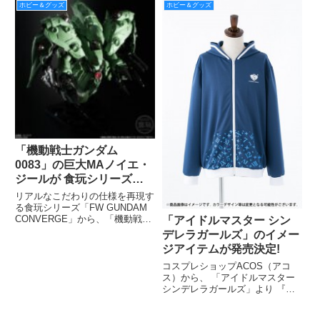
中。球磨型3番艦の軽重洋艦から
ホビー＆グッズ
ホビー＆グッズ
改装した重雷装艦のスーパー北上
さまは、完全新規金型にて今冬登
場予定。
「機動戦士ガンダム
0083」の巨大MAノイエ・
ジールが 食玩シリーズ
「FW GUNDAM
リアルなこだわりの仕様を再現す
CONVERGE」に登場！
る食玩シリーズ「FW GUNDAM
CONVERGE」から、「機動戦士
「アイドルマスター シン
ガンダム0083」に登場するMSを
デレラガールズ」のイメー
立体化した食玩『FW
ジアイテムが発売決定!
GUNDAMCONVERGE EX12 ノ
イエ・ジール／0083最終決戦オ
コスプレショップACOS（アコ
プションセ
ス）から、 「アイドルマスター
シンデレラガールズ」より 『イ
メージパーカー』『 Tシャツ』
『トートバッグ』 『アクリルバ