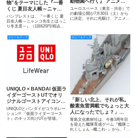
動物園へ行く』 アニメイ
物”をテーマにした『一番
ト池袋本店での特別上映会
くじ 夏目友人帳～ニャン
ユーロスペース（東京・渋谷）で
の開催が決定！
の劇場公開が7月30日（土）から
コ先生とほっこり冬支度
バンプレストは、『一番くじ 夏
に決定。それに先駆け、アニメイ
～』 10月中旬より販売開
目友人帳～ニャンコ先生とほっこ
ト池袋本店（東京・池袋）での特
り冬支度～』（1回620円/税込）
始
別上映会が開かれることも決定し
を、10月中旬より、ファミリー
た。参加料は無料。
マート、サークルK・サンクス、
ホビー＆グッズ
ホビー＆グッズ
書店、ホビーショップ、アミュー
ズメント施設などで展開します。
※なくなり次第、終了とな
UNIQLO × BANDAI 仮面ラ
イダーゴーストUTでオリ
「新しい北上、それが私。
ジナルゴーストアイコンを
酸素魚雷満載でちょっと大
ゲット!!
UNIQLOとバンダイがコラボレー
人になったでしょ？」
ション!! 『仮面ライダーゴース
『1/700 「艦これ」プラモ
ト』のキッズ向けUTが登場。
青島文化教材社は、今春3周年目
デル No.32 艦娘 重雷装巡
を迎えた艦隊育成ゲーム『艦隊こ
れくしょん –艦これ- 』から、｢北
洋艦 北上改』の塗装済み
上改｣を艦船模型として企画進行
完成品公開