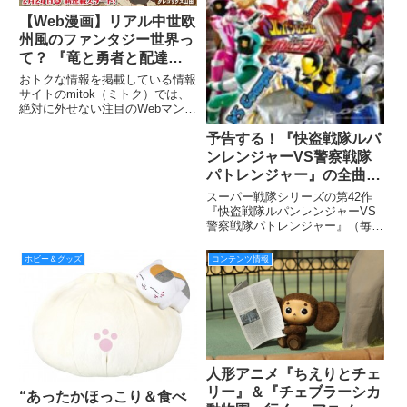
【Web漫画】リアル中世欧
州風のファンタジー世界っ
て？ 『竜と勇者と配達
人』は歴史好き必読の期待
おトクな情報を掲載している情報
作！
サイトのmitok（ミトク）では、
絶対に外せない注目のWebマンガ
（無料）を定期的に紹介してい
予告する！『快盗戦隊ルパ
る。今回紹介する無料Web漫画
は、リアル中世欧州風のファンタ
ンレンジャーVS警察戦隊
ジー世界って？ 『竜と勇者と配
パトレンジャー』の全曲集
達人』は歴史好き必読の期待
CDが2019年1月23日に！
スーパー戦隊シリーズの第42作
サウンドトラックCDが
『快盗戦隊ルパンレンジャーVS
警察戦隊パトレンジャー』（毎週
2019年2月20日に発売決
日曜午前9時30分よりテレビ朝日
定〜〜♪
系にて絶賛放送中）の歌を、すべ
ホビー＆グッズ
コンテンツ情報
て収録した全曲集「快盗戦隊ルパ
ンレンジャーVS警察戦隊パトレ
ンジャー VSコンプリートソ
人形アニメ『ちえりとチェ
リー』＆『チェブラーシカ
“あったかほっこり＆食べ