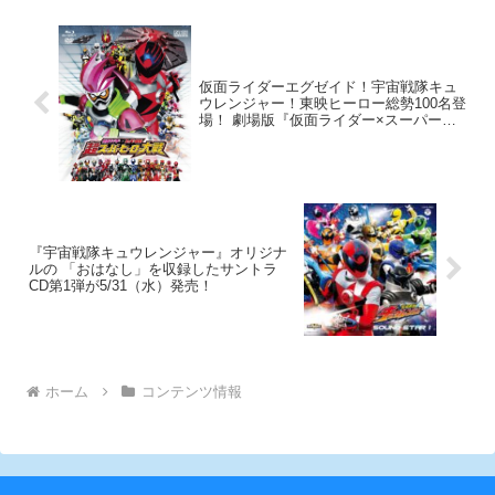
ングル』が発売決定。 全国の
ACOS・アニメイト各店にて発売
予定。
仮面ライダーエグゼイド！宇宙戦隊キュ
ウレンジャー！東映ヒーロー総勢100名登
場！ 劇場版『仮面ライダー×スーパー戦
隊 超スーパーヒーロー大戦』DVD&Blu-
rayが8月9日発売決定！
『宇宙戦隊キュウレンジャー』オリジナ
ルの 「おはなし」を収録したサントラ
CD第1弾が5/31（水）発売！
ホーム
コンテンツ情報