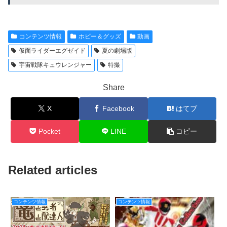
コンテンツ情報
ホビー＆グッズ
動画
仮面ライダーエグゼイド
夏の劇場版
宇宙戦隊キュウレンジャー
特撮
Share
X
Facebook
はてブ
Pocket
LINE
コピー
Related articles
コンテンツ情報
コンテンツ情報