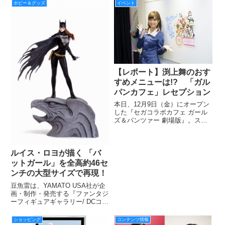
ホビー＆グッズ
イベント
【レポート】渕上舞のおす
すめメニューは!? 「ガル
パンカフェ」レセプション
本日、12月9日（金）にオープン
した『セガコラボカフェ ガール
ズ＆パンツァー 劇場版』。スタ
ート記念のレセプションに登場し
た西住みほ役の渕上舞さんが、コ
ラボカフェについての感想を語っ
てくれた。
ルイス・ロヨが描く 「バ
ットガール」を全高約46セ
ンチの大型サイズで再現！
豆魚雷は、YAMATO USA社が企
画・制作・発売する『ファンタジ
ーフィギュアギャラリー/ DCコミ
ックス コレクション: バットガー
ル 1/6 レジンスタチュー 』の国
ショッピング
コンテンツ情報