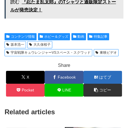
読む
『忍たま乱太郎』のTシャツと通販限定ストー
ルが発売決定！
コンテンツ情報
ホビー＆グッズ
動画
特集記事
坂本浩一
大久保桜子
宇宙戦隊キュウレンジャーVSスペース・スクワッド
東映ビデオ
Share
X
Facebook
はてブ
Pocket
LINE
コピー
Related articles