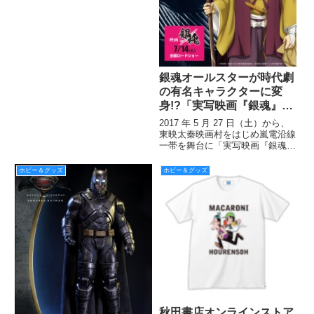
ですが、編集部の不手際により、
版権元様の許諾を取らずに掲載し
たものがございました。
銀魂オールスターが時代劇
の有名キャラクターに変
身!?「実写映画『銀魂』公
開記念 京都ブルルン滞在
2017 年 5 月 27 日（土）から、
記」が5/27から東映太秦映
東映太秦映画村をはじめ嵐電沿線
一帯を舞台に「実写映画『銀魂』
画村+嵐電沿線一帯を舞台
公開記念 京都ブルルン滞在記」
に開催！
が開催されます！ 銀さんの水戸
ホビー＆グッズ
ホビー＆グッズ
黄門はじめ、『銀魂』オールスタ
ーが時代劇の有名キャラクターに
変身!!
秋田書店オンラインストア