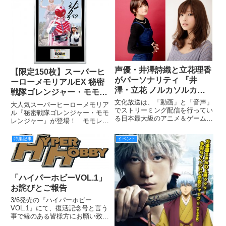
内流通販売を担当する。
声優・井澤詩織と立花理香
【限定150枚】スーパーヒ
がパーソナリティ 『井
ーローメモリアルEX 秘密
澤・立花 ノルカソルカ』4
戦隊ゴレンジャー・モモレ
月4日からスタート！
ンジャー
文化放送は、「動画」と「音声」
大人気スーパーヒーローメモリア
でストリーミング配信を行ってい
ル『秘密戦隊ゴレンジャー・モモ
る日本最大級のアニメ＆ゲーム系
レンジャー』が登場！ モモレン
専門チャンネル「超！Ａ＆Ｇ+」
ジャー／ペギー松山を演じた小牧
にて、若手女性声優の井澤詩織と
りささんが丁寧に心をこめて書い
特集記事
イベント
立花理香がパーソナリティを務め
た直筆サイン入り。限定150枚な
る新番組『井澤・立花 ノルカソ
のでお買い逃がしのないように！
ルカ』を4月4日（月）より開始
「ハイパーホビーVOL.1」
お詫びとご報告
3/6発売の『ハイパーホビー
VOL.1』にて、復活記念号と言う
事で縁のある皆様方にお願い致し
ました「お祝い色紙プレゼント」