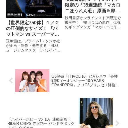
限定の「35週連続『マカロ
ニほうれん荘』原画＆扉絵
Tシャツ企画」より第29弾
秋田書店オンラインストア限定で
を紹介！
【世界限定750体】１／２
展開中！ 鴨川つばめ原作、伝説
のギャグマンガ『マカロニほうれ
の圧倒的なサイズ！ 『バ
ん荘』「35週連続『マカロニほ
ットマン vs スーパーマン
うれん荘』原画＆扉絵Tシャツ企
』版「アーマード・バット
画」も残りわずか！ 第35弾ま
豆魚雷は、プライム1スタジオ社
マン」スタチューが登場︕
で突っ走れ!! そして第29弾は１
が企画・制作・発売する「HDミ
月13日24時締め切り！
ュージアムマスターライン/ バッ
トマンvs スーパーマン ジャステ
ィスの誕生: アーマード・バット
マン 1/2 ポリストーン スタチュ
ーHDMMDC-06」を日本国内で
2017年1
8/6発売「HHVOL.10」にVシネマ『炎神
戦隊ゴーオンジャー 10 YEARS
GRANDPRIX』よりG3プリンセス降臨！
SP動画も!!!
『ハイパーホビー Vol.10』連動企画！
RIDER CHIPS 寺沢功一 パンドラボック
スインタビュー